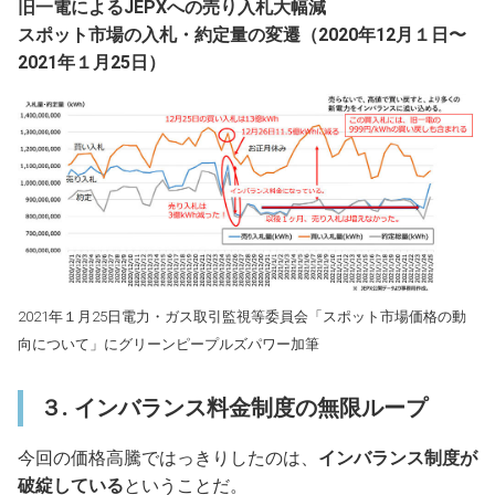
旧一電によるJEPXへの売り入札大幅減
スポット市場の入札・約定量の変遷（2020年12月１日〜
2021年１月25日）
2021年１月25日電力・ガス取引監視等委員会「スポット市場価格の動
向について」にグリーンピープルズパワー加筆
３. インバランス料金制度の無限ループ
今回の価格高騰ではっきりしたのは、
インバランス制度が
破綻している
ということだ。