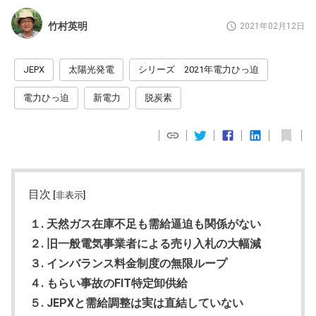
竹村英明
2021年02月12日
JEPX
太陽光発電
シリーズ 2021年電力ひっ迫
電力ひっ迫
新電力
脱炭素
目次
[非表示]
１. 天然ガス在庫不足も需給逼迫も関係がない
２. 旧一般電気事業者による売り入札の大幅減
３. インバランス料金制度の無限ループ
４. もらい事故のFIT特定卸供給
５. JEPXと需給調整は実は直結していない