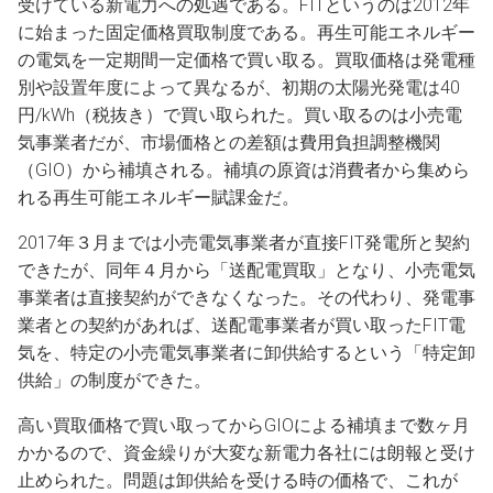
受けている新電力への処遇である。FITというのは2012年
に始まった固定価格買取制度である。再生可能エネルギー
の電気を一定期間一定価格で買い取る。買取価格は発電種
別や設置年度によって異なるが、初期の太陽光発電は40
円/kWh（税抜き）で買い取られた。買い取るのは小売電
気事業者だが、市場価格との差額は費用負担調整機関
（GIO）から補填される。補填の原資は消費者から集めら
れる再生可能エネルギー賦課金だ。
2017年３月までは小売電気事業者が直接FIT発電所と契約
できたが、同年４月から「送配電買取」となり、小売電気
事業者は直接契約ができなくなった。その代わり、発電事
業者との契約があれば、送配電事業者が買い取ったFIT電
気を、特定の小売電気事業者に卸供給するという「特定卸
供給」の制度ができた。
高い買取価格で買い取ってからGIOによる補填まで数ヶ月
かかるので、資金繰りが大変な新電力各社には朗報と受け
止められた。問題は卸供給を受ける時の価格で、これが