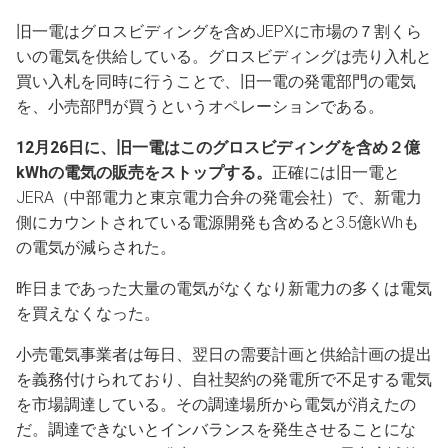
旧一電はグロスビディングを含めJEPXに市場の７割くら
いの電気を供給している。グロスビディングは売り入札と
買い入札を同時に行うことで、旧一電の発電部門の電気
を、小売部門が買うというオペレーションである。
12月26日に、旧一電はこのグロスビディングを含め２億
kWhの電気の販売をストップする。
正確には旧一電と
JERA（中部電力と東京電力合弁の発電会社）で、新電力
側にカウントされている電源開発も含めると3.5億kWhも
の電気が減らされた。
昨日まであった大量の電気がなくなり新電力の多くは電気
を買えなくなった。
小売電気事業者は毎日、翌日の需要計画と供給計画の提出
を義務付けられており、自社契約の発電所で不足する電気
を市場調達している。その調達場所から電気が消えたの
だ。調達できないとインバランスを発生させることにな