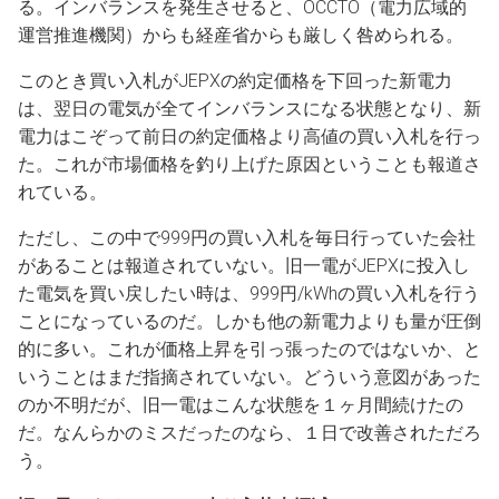
る。インバランスを発生させると、OCCTO（電力広域的
運営推進機関）からも経産省からも厳しく咎められる。
このとき買い入札がJEPXの約定価格を下回った新電力
は、翌日の電気が全てインバランスになる状態となり、新
電力はこぞって前日の約定価格より高値の買い入札を行っ
た。これが市場価格を釣り上げた原因ということも報道さ
れている。
ただし、この中で999円の買い入札を毎日行っていた会社
があることは報道されていない。旧一電がJEPXに投入し
た電気を買い戻したい時は、999円/kWhの買い入札を行う
ことになっているのだ。しかも他の新電力よりも量が圧倒
的に多い。これが価格上昇を引っ張ったのではないか、と
いうことはまだ指摘されていない。どういう意図があった
のか不明だが、旧一電はこんな状態を１ヶ月間続けたの
だ。なんらかのミスだったのなら、１日で改善されただろ
う。