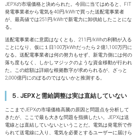
JEPXの市場価格と決められた。今回に当てはめると、FIT
発電事業者から電気を40円/kWhで買った送配電事業者
が、最高値では251円/kWhで新電力に卸供給したことにな
る。
送配電事業者に意図はなくとも、211円/kWhの利鞘が入る
ことになり、仮に１日100万kWhだったら２億1,100万円に
なる。送配電事業者は何の努力もせず、新電力側には何の
落ち度もなく、しかしマジックのような資金移動が行われ
た。この総額は詳細な根拠数字が求められるが、ざっと
2,000億円にのぼるのではないかと推測する。
５. JEPXと需給調整は実は直結していない
ここまでJEPXの市場価格高騰の原因と問題点を分析して
きたが、ここで最も大きな問題を指摘したい。JEPXは送
電線とは直結していないということだ。電気は発電所で作
られて送電線に入り、電気を必要とするユーザーに届けら