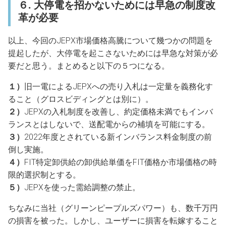
６. 大停電を招かないためには早急の制度改
革が必要
以上、今回のJEPX市場価格高騰について幾つかの問題を
提起したが、大停電を起こさないためには早急な対策が必
要だと思う。まとめると以下の５つになる。
１）
旧一電によるJEPXへの売り入札は一定量を義務化す
ること（グロスビディングとは別に）。
２）
JEPXの入札制度を改善し、約定価格未満でもインバ
ランスとはしないで、送配電からの補填を可能にする。
３）
2022年度とされている新インバランス料金制度の前
倒し実施。
４）
FIT特定卸供給の卸供給単価をFIT価格か市場価格の時
限的選択制とする。
５）
JEPXを使った需給調整の禁止。
ちなみに当社（グリーンピープルズパワー）も、数千万円
の損害を被った。しかし、ユーザーに損害を転嫁すること