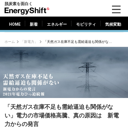
脱炭素を面白く
HOME
新着
エネルギー
モビリティ
気候変動
EnergyShift（エ
ナ
ジ
HOME
新着
エネルギー
モビリティ
気候変動
ー
シ
ホーム
「新電力」
「天然ガス在庫不足も需給逼迫も関係がない」電力の市場価格高騰、真の原因は 新電力からの発言
フ
ト）
「天然ガス在庫不足も需給逼迫も関係がな
い」電力の市場価格高騰、真の原因は 新電
力からの発言