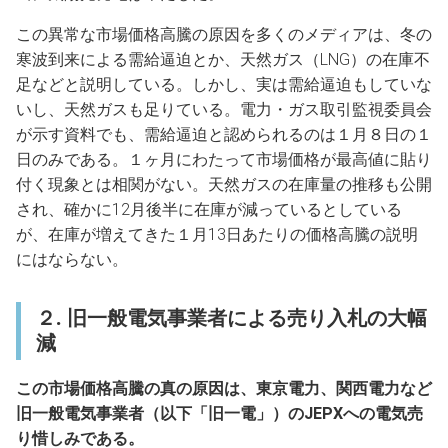
この異常な市場価格高騰の原因を多くのメディアは、冬の
寒波到来による需給逼迫とか、天然ガス（LNG）の在庫不
足などと説明している。しかし、実は需給逼迫もしていな
いし、天然ガスも足りている。電力・ガス取引監視委員会
が示す資料でも、需給逼迫と認められるのは１月８日の１
日のみである。１ヶ月にわたって市場価格が最高値に貼り
付く現象とは相関がない。天然ガスの在庫量の推移も公開
され、確かに12月後半に在庫が減っているとしている
が、在庫が増えてきた１月13日あたりの価格高騰の説明
にはならない。
２. 旧一般電気事業者による売り入札の大幅
減
この市場価格高騰の真の原因は、東京電力、関西電力など
旧一般電気事業者（以下「旧一電」）のJEPXへの電気売
り惜しみである。