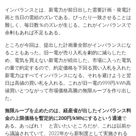
インバランスとは、新電力が前日出した需要計画・発電計
画と当日の需給のズレである。ぴったり一致させることは
難しく、毎日数％のズレが生じる。これがインバランスで
余剰もあれば不足もある。
ところが今回は、提出した計画量全部がインバランスにな
ることもあった。旧一電が売り入札を劇的に減らしたた
め、電気を買えない新電力が続出した。市場に入った電気
の量で約定するので、約定価格を下回る買い入札を入れた
新電力はすべてインバランスになる。それを避けようと翌
日は高値の買い札を入れる。これが旧一電の999円/kWh高
値買いとつながって市場価格高騰の無限ループを作り出し
た。
無限ループを止めたのは、経産省が出したインバランス料
金の上限価格を暫定的に200円/kWhにするという通達
で
ある。あっぱれ！ と言いたいところだが、これは以前か
ら議論されていて、2022年から新制度として実施される