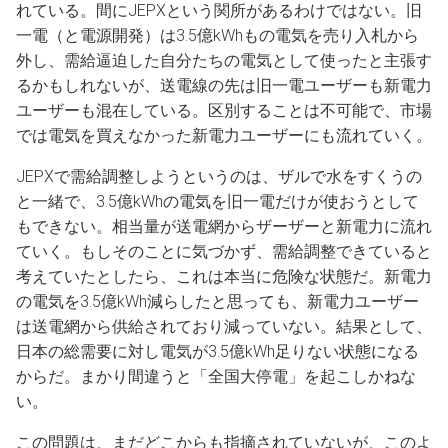
れている。間にJEPXという関所があるわけではない。旧
一電（と電源開発）は3.5億kWhもの電気を売り入札から
外し、需給逼迫した自分たちの電気として使ったと主張す
るかもしれないが、送電線の先は旧一電ユーザーも新電力
ユーザーも混在している。区別することは不可能で、市場
では電気を買えなかった新電力ユーザーにも流れていく。
JEPXで需給調整しようというのは、ザルで水をすくうの
と一緒で、3.5億kWhの電気を旧一電だけが使おうとして
もできない。相当量が送電網からザーザーと新電力に流れ
ていく。もしそのことに気づかず、需給調整できていると
考えていたとしたら、これは本当に危険な状態だ。新電力
の電気を3.5億kWh減らしたと思っても、新電力ユーザー
は送電網から供給されており減っていない。結果として、
日本の総需要に対し電気が3.5億kWh足りない状態になる
からだ。まかり間違うと「全国大停電」を起こしかねな
い。
この問題は、まだどこからも指摘されていないが、このよ