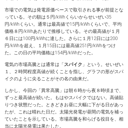
市場での電気は発電原価ベースで取引される事が前提とな
っている。その額は５円/kWhくらいからせいぜい35
円/kWhくらい。通常は最高値で15円/kWhくらいで、平均
価格８円/kWhあたりで推移している。その最高値が１月
６日には100円/kWhに達した。さらに１月12日には200
円/kWhを超え、１月15日には最高値251円/kWhをつけ
た。この日の平均価格は154円/kWhだった。
電気の市場高騰とは通常は「
スパイク
」という。せいぜい
１、２時間程度高値が続くことを指し、グラフの形がスパ
イクのように尖ることがその名の由来だ。
しかし、今回の「異常高騰」は朝６時から夜８時頃まで、
ずっと最高値が続いた。もはやスパイクではない。高値貼
りつき状態だった。ときどきお昼に大幅に下がる日があっ
たが、これは晴れた日だ。太陽光発電が昼間の電気を補っ
ていたことを示している。市場高騰を和らげる役目を、相
当に太陽光発電は果たした。