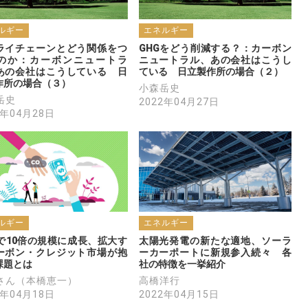
ルギー
エネルギー
ライチェーンとどう関係をつ
GHGをどう削減する？：カーボン
のか：カーボンニュートラ
ニュートラル、あの会社はこうし
あの会社はこうしている　日
ている　日立製作所の場合（２）
作所の場合（３）
小森岳史
岳史
2022年04月27日
2年04月28日
ルギー
エネルギー
年で10倍の規模に成長、拡大す
太陽光発電の新たな適地、ソーラ
ーボン・クレジット市場が抱
ーカーポートに新規参入続々　各
課題とは
社の特徴を一挙紹介
さん（本橋恵一）
高橋洋行
2年04月18日
2022年04月15日