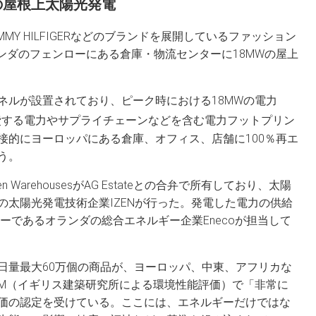
の屋根上太陽光発電
やTOMMY HILFIGERなどのブランドを展開しているファッション
ンダのフェンローにある倉庫・物流センターに18MWの屋上
ーパネルが設置されており、ピーク時における18MWの電力
費する電力やサプライチェーンなどを含む電力フットプリン
接的にヨーロッパにある倉庫、オフィス、店舗に100％再エ
う。
WarehousesがAG Estateとの合弁で所有しており、太陽
の太陽光発電技術企業IZENが行った。発電した電力の供給
トナーであるオランダの総合エネルギー企業Enecoが担当して
日量最大60万個の商品が、ヨーロッパ、中東、アフリカな
AM（イギリス建築研究所による環境性能評価）で「非常に
価の認定を受けている。ここには、エネルギーだけではな