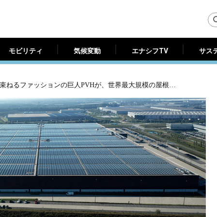
モビリティ
気候変動
エナシフTV
サス
モビリティ
気候変動
エナシフTV
サス
カルバン・クライン、TOMMY HILFIGERを束ねるファッションの巨人PVHが、世界最大規模の屋根上太陽光発電を稼働