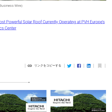
iness Wire）
Most Powerful Solar Roof Currently Operating at PVH Europe’s
cs Center
リンクをコピーする