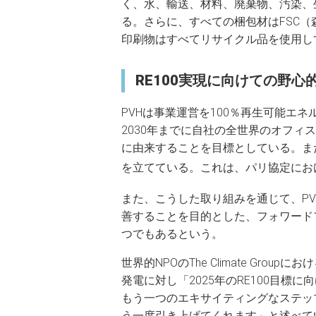
く、水、輸送、材料、廃棄物、汚染、
る。さらに、すべての梱包材はFSC
印刷物はすべてリサイクル品を使用し
RE100実現に向けての野心
PVHは事業運営を100％再生可能エネ
2030年までに自社の全世界のオフィ
に由来することを目標としている。ま
を立てている。これは、パリ協定にお
また、こうした取り組みを通じて、PV
善することを目的とした、フォワード
つでもあるという。
世界的NPOのThe Climate Group
発電に対し「2025年のRE100目
もう一つのエキサイティングなステッ
う一度引き上げてくれます」と述べて