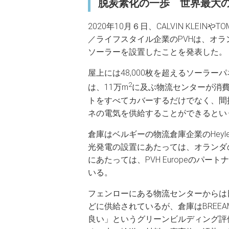
脱炭素化の一歩 世界最大
2020年10月６日、CALVIN KLEIN
／ライフスタイル企業のPVHは、オラ
ソーラーを設置したことを発表した。
屋上には48,000枚を超えるソーラ
2
は、11万m
に及ぶ物流センターが消
トをすべてカバーするだけでなく、間
ネの電気を供給することができるとい
倉庫はベルギーの物流倉庫企業のHeylen 
光発電の設置にあたっては、オランダ
にあたっては、PVH Europeのパー
いる。
フェンローにある物流センターからは
どに供給されているが、倉庫はBREE
良い」というグリーンビルディング評