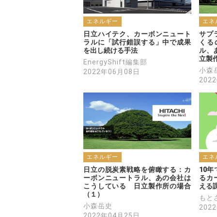
エネルギー
エネ
日立ハイテク、カーボンニュート
サプ
ラルに「試行錯誤する」中で成果
くる
を出し続ける手法
ル、
立製
EnergyShift編集部
小森
2022年06月08日
202
エネルギー
エネ
日立の脱炭素戦略を俯瞰する：カ
10
ーボンニュートラル、あの会社は
るカ
こうしている　日立製作所の場合
える
（１）
もと
小森岳史
202
2022年04月25日