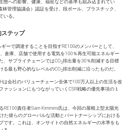
生態への影響、健康、福祉などの基準も組み込まれてい
（森林管理協議会）認証を受け、段ボール、プラスチック、
ている。
的ステップ
ルギーで調達することを目指すRE100のメンバーとして、
ス、倉庫、店舗で使用する電気を100％再生可能エネルギー
た、サプライチェーンではCO
排出量を30％削減する目標
2
ける最も野心的なレベルのCO
排出削減に沿ったものだ。
2
Hは会社のバリューチェーン全体で100万人以上の生活を改
ファッションにもつながっていくCSR戦略の優先事項の１
におけるRE100責任者Sam Kimmins氏は、今回の屋根上型太陽光
標に向けた彼らのグローバルな活動とパートナーシップにおける
プです。これは、オンサイトの自然エネルギーの水準をも
いる。