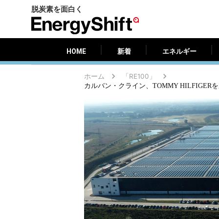
脱炭素を面白く
HOME
新着
エネルギー
EnergyShift（エ
ナ
ジ
HOME
新着
エネルギー
ー
シ
ホーム
「RE100」
フ
ト）