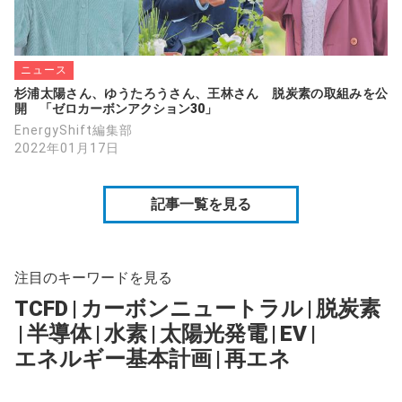
ニュース
杉浦太陽さん、ゆうたろうさん、王林さん　脱炭素の取組みを公
開　「ゼロカーボンアクション30」
EnergyShift編集部
2022年01月17日
記事一覧を見る
注目のキーワードを見る
TCFD
|
カーボンニュートラル
|
脱炭素
|
半導体
|
水素
|
太陽光発電
|
EV
|
エネルギー基本計画
|
再エネ