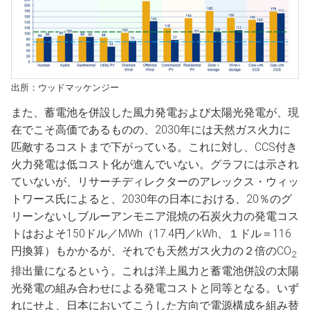
出所：ウッドマッケンジー
また、蓄電池を併設した風力発電および太陽光発電が、現
在でこそ高価であるものの、2030年には天然ガス火力に
匹敵するコストまで下がっている。これに対し、CCS付き
火力発電は低コスト化が進んでいない。グラフには示され
ていないが、リサーチディレクターのアレックス・ウィッ
トワース氏によると、2030年の日本における、20％のグ
リーンないしブルーアンモニア混焼の石炭火力の発電コス
トはおよそ150ドル／MWh（17.4円／kWh、１ドル＝116
円換算）もかかるが、それでも天然ガス火力の２倍のCO
2
排出量になるという。これは洋上風力と蓄電池併設の太陽
光発電の組み合わせによる発電コストと同等となる。いず
れにせよ、日本においてこうした方向で電源構成を組み替