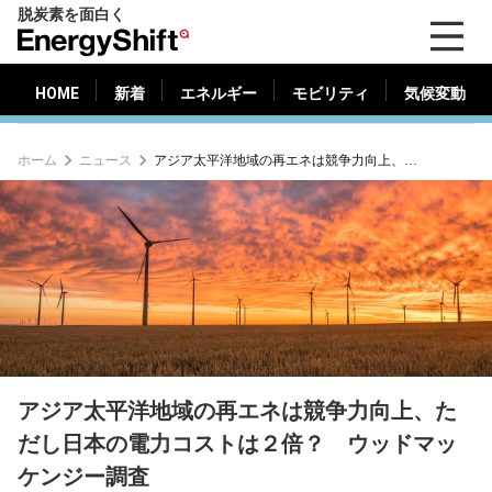
脱炭素を面白く
HOME
新着
エネルギー
モビリティ
気候変動
EnergyShift（エ
ナ
ジ
HOME
新着
エネルギー
モビリティ
気候変動
ー
シ
ホーム
ニュース
アジア太平洋地域の再エネは競争力向上、ただし日本の電力コストは２倍？ ウッドマッケンジー調査
フ
ト）
アジア太平洋地域の再エネは競争力向上、た
だし日本の電力コストは２倍？ ウッドマッ
ケンジー調査