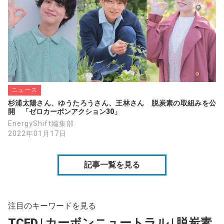
ニュース
杉浦太陽さん、ゆうたろうさん、王林さん　脱炭素の取組みを公
開　「ゼロカーボンアクション30」
EnergyShift編集部
2022年01月17日
記事一覧を見る
注目のキーワードを見る
TCFD
|
カーボンニュートラル
|
脱炭素