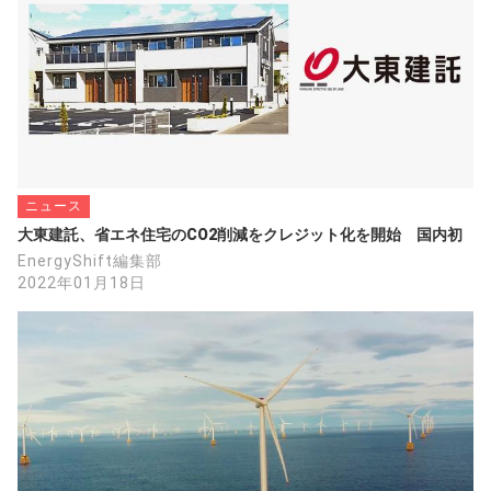
電池セルの開発に成功。世界初の成果であ
り、次世代太陽電池として期待される「タン
デム型太陽電池」の低コスト化・高効率化に
寄与する成果だという。
2019年01月22日
https://www.itmedia.co.jp/smartjapan/articles
/1901/22/news035.html
ニュース
◉航続725kmの蘭社製「太陽光EV」、車体一
大東建託、省エネ住宅のCO2削減をクレジット化を開始　国内初
体パネルでDSMと提携
EnergyShift編集部
太陽光による1時間の充電で12km走行、裏面
2022年01月18日
電極セルを曲面ガラスで封止
2020/06/10
https://project.nikkeibp.co.jp/ms/atcl/19/new
s/00001/00913/?ST=msb
◉マキシオンHP：
電気自動車にソーラーパワーをプラス
Lightyear One：クリーンモビリティの新しい