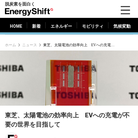
脱炭素を面白く
HOME
新着
エネルギー
モビリティ
気候変動
EnergyShift（エ
ナ
ジ
HOME
新着
エネルギー
モビリティ
気候変動
ー
シ
ホーム
ニュース
東芝、太陽電池の効率向上 EVへの充電が不要の世界を目指して
フ
ト）
東芝、太陽電池の効率向上 EVへの充電が不
要の世界を目指して