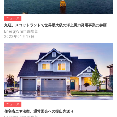
限界
https://maxeon.com/jp/case-study/lightyear-
one
ニュース
丸紅、スコットランドで世界最大級の洋上風力発電事業に参画
PS
EnergyShift編集部
2022年01月18日
◉ほぼ全面にソーラーパネル！太陽光だけで走
れるSono Motors「Sion」がCES2021に登場
Sono MotorsはCES2021で、「Sion」の最新
プロトタイプを公開した。合計248枚ものソ
ーラーパネルを装備した電気自動車で、夏場
であれば太陽光だけで走行できる。
インターネットコム編集部
2021/01/19
https://internetcom.jp/206895/sono-motors-
ニュース
住宅省エネ法案、通常国会への提出先送り