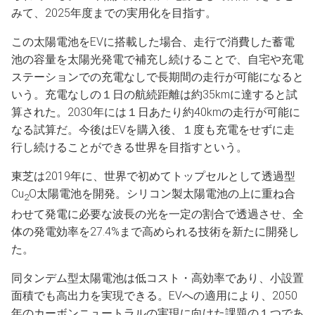
みて、2025年度までの実用化を目指す。
この太陽電池をEVに搭載した場合、走行で消費した蓄電
池の容量を太陽光発電で補充し続けることで、自宅や充電
ステーションでの充電なしで長期間の走行が可能になると
いう。充電なしの１日の航続距離は約35kmに達すると試
算された。2030年には１日あたり約40kmの走行が可能に
なる試算だ。今後はEVを購入後、１度も充電をせずに走
行し続けることができる世界を目指すという。
東芝は2019年に、世界で初めてトップセルとして透過型
Cu
O太陽電池を開発。シリコン製太陽電池の上に重ね合
2
わせて発電に必要な波長の光を一定の割合で透過させ、全
体の発電効率を27.4%まで高められる技術を新たに開発し
た。
同タンデム型太陽電池は低コスト・高効率であり、小設置
面積でも高出力を実現できる。EVへの適用により、2050
年のカーボンニュートラルの実現に向けた課題の１つであ