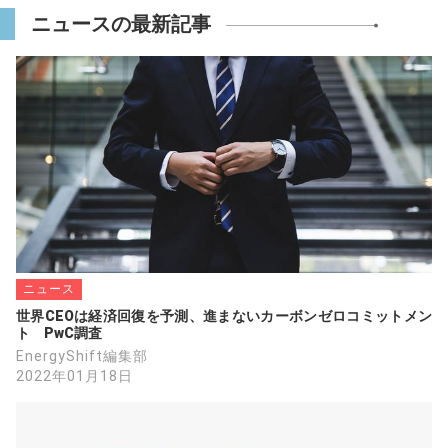
宇宙用途ではなく、EV用途を想定しているの
ニュースの最新記事
であればなおさらです。
ところで単結晶シリコン太陽電池を貼り付け
たEVの量産開発はオランダのベンチャー
Lightyearが計画しています。実現するかどう
かは、なんとも言えませんが。
ちなみに太陽電池セルはサンパワー製です。
（サンポワーは分社化され、販売をサンパワ
ーとセル製造開発のマキシオンになっていま
す。）
なおこのソーラーEVの販売予定価格もスーパ
ニュース
ーカー並みです。
世界CEOは経済回復を予測、進まないカーボンゼロコミットメン
ト　PwC調査
EnergyShift編集部
◉ 低コストで高効率な「タンデム型太陽電
2022年01月18日
池」、東芝が実現に向け成果
蓄電・発電機器
東芝が亜酸化銅（Cu2O）を用いた透明な太陽