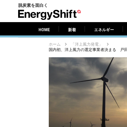
脱炭素を面白く
HOME
新着
エネルギー
EnergyShift（エ
ナ
ジ
HOME
新着
エネルギー
ー
シ
ホーム
「洋上風力発電」
フ
国内初、洋上風力の選定事業者決まる 戸
ト）