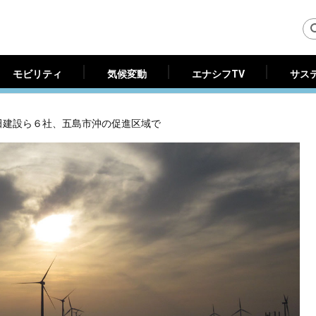
モビリティ
気候変動
エナシフTV
サス
モビリティ
気候変動
エナシフTV
サス
田建設ら６社、五島市沖の促進区域で