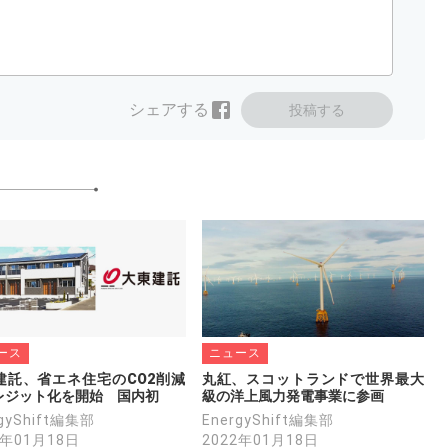
シェアする
投稿する
ース
ニュース
建託、省エネ住宅のCO2削減
丸紅、スコットランドで世界最大
レジット化を開始　国内初
級の洋上風力発電事業に参画
rgyShift編集部
EnergyShift編集部
2年01月18日
2022年01月18日