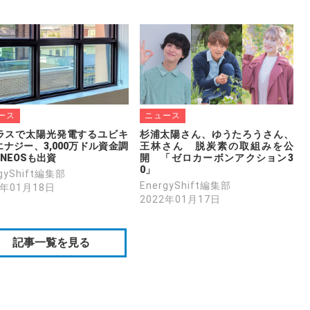
ース
ニュース
ラスで太陽光発電するユビキ
杉浦太陽さん、ゆうたろうさん、
ナジー、3,000万ドル資金調
王林さん　脱炭素の取組みを公
NEOSも出資
開　「ゼロカーボンアクション3
0」
rgyShift編集部
EnergyShift編集部
2年01月18日
2022年01月17日
記事一覧を見る