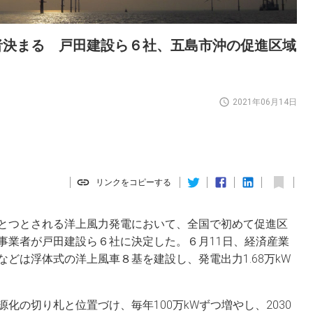
者決まる 戸田建設ら６社、五島市沖の促進区域
2021年06月14日
リンクをコピーする
とつとされる洋上風力発電において、全国で初めて促進区
事業者が戸田建設ら６社に決定した。６月11日、経済産業
どは浮体式の洋上風車８基を建設し、発電出力1.68万kW
化の切り札と位置づけ、毎年100万kWずつ増やし、2030