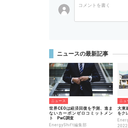
コメントを書く
ニュースの最新記事
ニュース
ニュ
世界CEOは経済回復を予測、進ま
大東
ないカーボンゼロコミットメン
をク
ト　PwC調査
Ene
EnergyShift編集部
202