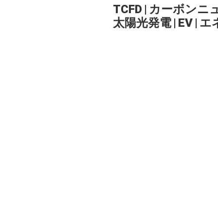
TCFD
|
カーボンニ
太陽光発電
|
EV
|
エ