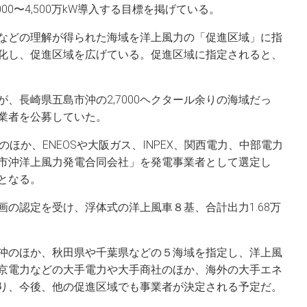
,000〜4,500万kW導入する目標を掲げている。
などの理解が得られた海域を洋上風力の「促進区域」に指
化し、促進区域を広げている。促進区域に指定されると、
、長崎県五島市沖の2,7000ヘクタール余りの海域だっ
業者を公募していた。
ほか、ENEOSや大阪ガス、INPEX、関西電力、中部電力
市沖洋上風力発電合同会社」を発電事業者として選定し
となる。
の認定を受け、浮体式の洋上風車８基、合計出力1.68万
。
沖のほか、秋田県や千葉県などの５海域を指定し、洋上風
京電力などの大手電力や大手商社のほか、海外の大手エネ
り、今後、他の促進区域でも事業者が決定される予定だ。