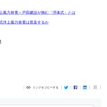
上風力発電～戸田建設が挑む「浮体式」とは
式洋上風力発電は普及するか
部
リンクをコピーする