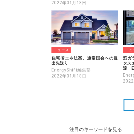
2022年01月18日
ニュース
ニュ
住宅省エネ法案、通常国会への提
窓ガ
出先送り
タスエ
達　E
EnergyShift編集部
Ene
2022年01月18日
202
注目のキーワードを見る