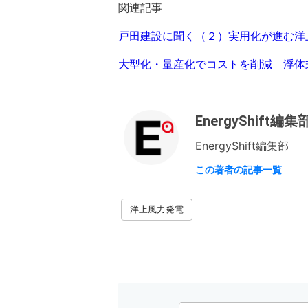
関連記事
戸田建設に聞く（２）実用化が進む洋
大型化・量産化でコストを削減 浮体
EnergyShift編集
EnergyShift編集部
この著者の記事一覧
洋上風力発電