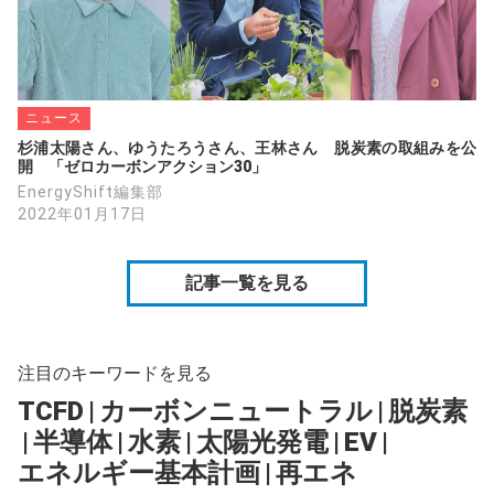
ニュース
杉浦太陽さん、ゆうたろうさん、王林さん　脱炭素の取組みを公
開　「ゼロカーボンアクション30」
EnergyShift編集部
2022年01月17日
記事一覧を見る
注目のキーワードを見る
TCFD
|
カーボンニュートラル
|
脱炭素
|
半導体
|
水素
|
太陽光発電
|
EV
|
エネルギー基本計画
|
再エネ