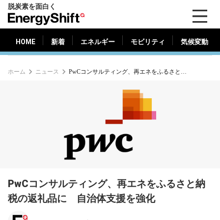
脱炭素を面白く
HOME
新着
エネルギー
モビリティ
気候変動
EnergyShift（エ
ナ
ジ
HOME
新着
エネルギー
モビリティ
気候変動
ー
シ
ホーム
ニュース
PwCコンサルティング、再エネをふるさと納税の返礼品に 自治体支援を強化
フ
ト）
PwCコンサルティング、再エネをふるさと納
税の返礼品に 自治体支援を強化