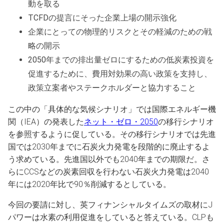
動を取る
TCFDの提言にそった企業上場の開示強化
企業にとっての物理的リスクとその軽減のための戦
略の開示
2050年までの排出量ゼロにするための低炭素投資を
促進するために、費用対効果の高い政策を支持し、
政策立案者やステークホルダーと協力すること
この中の「具体的な気候シナリオ」では国際エネルギー機
関（IEA）の発表した
ネット・ゼロ・2050
の移行シナリオ
を参照するように促している。その移行シナリオでは先進
国では2030年までに石炭火力発電を段階的に廃止するよ
う求めている。先進国以外でも2040年までの期限だ。さ
らにCCSなどの炭素回収を行わない石炭火力発電は2040
年には2020年比で90％削減するとしている。
今回の要請に対し、英フィナンシャルタイムズの取材にJ
パワーは水素の利用促進をしていると答えている。CLPも