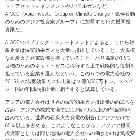
ト・アセットマネジメントやJ.P.モルガンなど、
AIGCC（Asia Investor Group on Climate Change・気候変動
のためのアジア投資家グループ）に加盟する13の機関投
資家だ。
AIGCCのパブリック・ステートメントによると、これら対
象企業は温室効果ガスを大量に排出していること、大規模
な石炭火力発電設備を持っていること、パリ協定の1.5℃
目標のためのネット・ゼロに移行する上で戦略的な役割を
担っている企業を選んだという。この５つの電力会社の
2019年の温室効果ガス排出量は２億8,500万トン。スペイ
ン一国の年間の排出量に相当すると試算している。
アジアの電力会社は世界の温室効果ガス排出量の約23%を
占め、アジアの株式市場で2,000億ドル以上の時価総額を
占めている。世界の石炭火力発電の割合はアジアだけで
65％以上を占める。このようなことから、アジアの機関
投資家としては同じ地域の電力会社への働きかけは気候変