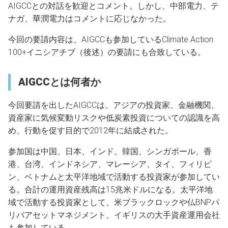
AIGCCとの対話を歓迎とコメント。しかし、中部電力、テ
ナガ、華潤電力はコメントに応じなかった。
今回の要請内容は、AIGCCも参加しているClimate Action
100+イニシアチブ（後述）の要請にも合致している。
AIGCCとは何者か
今回要請を出したAIGCCは、アジアの投資家、金融機関、
資産家に気候変動リスクや低炭素投資についての認識を高
め、行動を促す目的で2012年に結成された。
参加国は中国、日本、インド、韓国、シンガポール、香
港、台湾、インドネシア、マレーシア、タイ、フィリピ
ン、ベトナムと太平洋地域で活動する投資家が参加してい
る。合計の運用資産残高は15兆米ドルになる。太平洋地
域で活動する投資家として、米ブラックロックや仏BNPパ
リバアセットマネジメント、イギリスの大手資産運用会社
も参加している。