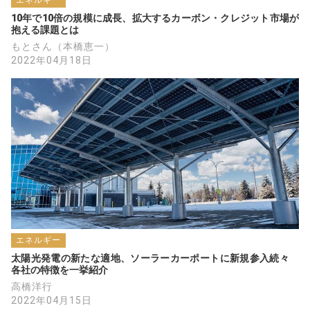
10年で10倍の規模に成長、拡大するカーボン・クレジット市場が
抱える課題とは
もとさん（本橋恵一）
2022年04月18日
エネルギー
太陽光発電の新たな適地、ソーラーカーポートに新規参入続々　
各社の特徴を一挙紹介
高橋洋行
2022年04月15日