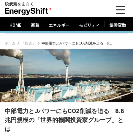
脱炭素を面白く
HOME
新着
エネルギー
モビリティ
気候変動
EnergyShift（エ
ナ
ジ
HOME
新着
エネルギー
モビリティ
気候変動
ー
シ
ホーム
「投資」
中部電力とJパワーにもCO2削減を迫る 8.8兆円規模の「世界的機関投資家グループ」とは
フ
ト）
中部電力とJパワーにもCO2削減を迫る 8.8
兆円規模の「世界的機関投資家グループ」と
は