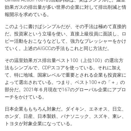
効果ガスの排出量が多い世界の企業に対して排出削減と情
報開示を求めている。
このように書けばシンプルだが、その手法は極めて直接的
だ。投資家という立場を使い、直接上級役員に面談し、ロ
ビー活動をおこなうなどして、強力なプレッシャーをかけ
ていく。上述のAIGCCの手法もこれと同じ方法だ。
その温室効果ガス排出量ベスト100（上位100）の選出方
法もシンプルで、CDPスコアを使っている。それに加え
て、特に地域、国家レベルで重要とされる企業も投資家に
よって選出されている。つまり、ベスト100＋の「＋」の
部分だ。2021年６月現在で167のグローバル企業にアプロ
ーチをかけている。
日本企業ももちろん対象だ。ダイキン、エネオス、日立、
ホンダ、日産、日本製鉄、パナソニック、スズキ、東レ、
トヨタが対象企業になっている。