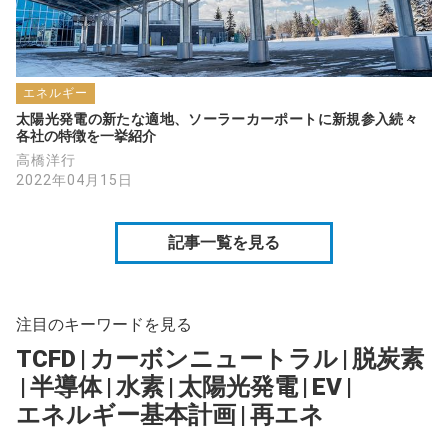
エネルギー
太陽光発電の新たな適地、ソーラーカーポートに新規参入続々　
各社の特徴を一挙紹介
高橋洋行
2022年04月15日
記事一覧を見る
注目のキーワードを見る
TCFD
|
カーボンニュートラル
|
脱炭素
|
半導体
|
水素
|
太陽光発電
|
EV
|
エネルギー基本計画
|
再エネ