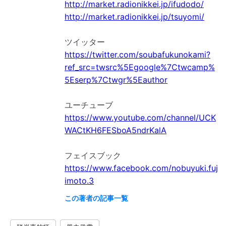
http://market.radionikkei.jp/ifudodo/
http://market.radionikkei.jp/tsuyomi/
https://twitter.com/soubafukunokami?
ref_src=twsrc%5Egoogle%7Ctwcamp%
5Eserp%7Ctwgr%5Eauthor
https://www.youtube.com/channel/UCK
WACtKH6FESboA5ndrKalA
https://www.facebook.com/nobuyuki.fuj
imoto.3
この著者の記事一覧