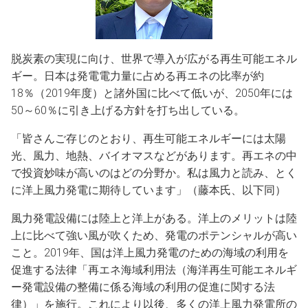
脱炭素の実現に向け、世界で導入が広がる再生可能エネル
ギー。日本は発電電力量に占める再エネの比率が約
18％（2019年度）と諸外国に比べて低いが、2050年には
50～60％に引き上げる方針を打ち出している。
「皆さんご存じのとおり、再生可能エネルギーには太陽
光、風力、地熱、バイオマスなどがあります。再エネの中
で投資妙味が高いのはどの分野か。私は風力と読み、とく
に洋上風力発電に期待しています」（藤本氏、以下同）
風力発電設備には陸上と洋上がある。洋上のメリットは陸
上に比べて強い風が吹くため、発電のポテンシャルが高い
こと。2019年、国は洋上風力発電のための海域の利用を
促進する法律「再エネ海域利用法（海洋再生可能エネルギ
ー発電設備の整備に係る海域の利用の促進に関する法
律）」を施行。これにより以後、多くの洋上風力発電所の