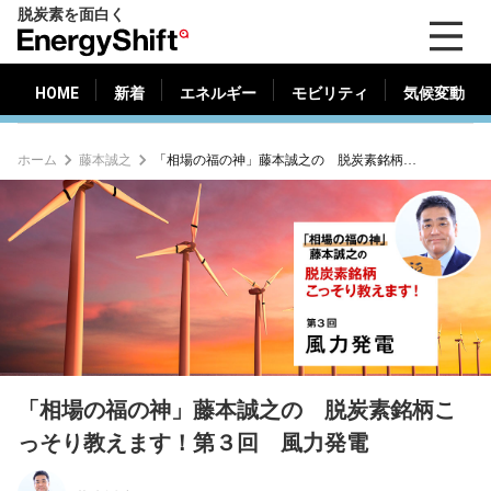
脱炭素を面白く
HOME
新着
エネルギー
モビリティ
気候変動
EnergyShift（エ
ナ
ジ
HOME
新着
エネルギー
モビリティ
気候変動
ー
シ
ホーム
藤本誠之
「相場の福の神」藤本誠之の 脱炭素銘柄こっそり教えます！第３回 風力発電
フ
ト）
「相場の福の神」藤本誠之の 脱炭素銘柄こ
っそり教えます！第３回 風力発電