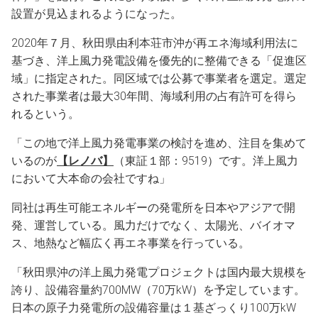
設置が見込まれるようになった。
2020年７月、秋田県由利本荘市沖が再エネ海域利用法に
基づき、洋上風力発電設備を優先的に整備できる「促進区
域」に指定された。同区域では公募で事業者を選定。選定
された事業者は最大30年間、海域利用の占有許可を得ら
れるという。
「この地で洋上風力発電事業の検討を進め、注目を集めて
いるのが
【レノバ】
（東証１部：9519）です。洋上風力
において大本命の会社ですね」
同社は再生可能エネルギーの発電所を日本やアジアで開
発、運営している。風力だけでなく、太陽光、バイオマ
ス、地熱など幅広く再エネ事業を行っている。
「秋田県沖の洋上風力発電プロジェクトは国内最大規模を
誇り、設備容量約700MW（70万kW）を予定しています。
日本の原子力発電所の設備容量は１基ざっくり100万kW