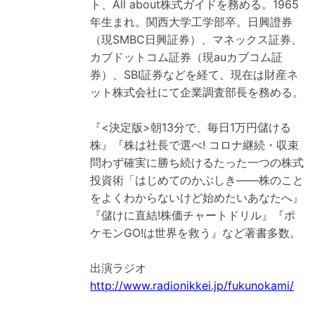
ト、All about株式ガイドを務める。1965
年生まれ。関西大学工学部卒。日興證券
（現SMBC日興証券）、マネックス証券、
カブドットコム証券（現auカブコム証
券）、SBI証券などを経て、現在は財産ネ
ット株式会社にて企業調査部長を務める。
『<決定版>朝13分で、毎日1万円儲ける
株』『株は社長で選べ! コロナ継続・収束
問わず確実に勝ち続けるたった一つの株式
投資術「はじめてのかぶしき――株のこと
をよくわからないけど始めたいあなたへ』
『儲けに直結!株価チャートドリル』『ポ
ケモンGO!は世界を救う』など著書多数。
http://www.radionikkei.jp/fukunokami/