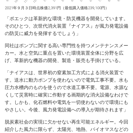
2021年９月３日時点株価2,391円（最低購入価格239,100円）
「ポエックは革新的な環境・防災機器を開発しています。
そのひとつ、次世代消火装置『ナイアス』が風力発電設備
の防災に威力を発揮するでしょう」
同社はポンプに関する高い専門性を持つメンテナンスメー
カー。水と空気に重点を置いた環境装置全体に分野を広
げ、革新的な機器の開発、製造・販売も手掛けている。
「ナイアスは、世界初の窒素加工方式による消火装置で
す。送水に動力ポンプを使わないので電気工事不要。水も
圧力水槽内のものを使うので水道工事不要。電源、水源な
くして災害時に確実に作動する画期的な消火設備なわけで
す。しかも、化石燃料や電気を一切使わないので環境にも
やさしい。今後、風力発電設備への導入が期待されます」
脱炭素社会の実現に欠かせない再生可能エネルギー。今回
紹介した風力に限らず、太陽光、地熱、バイオマスなどの