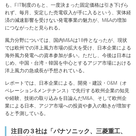
も、FIT制度のもと、一度決まった固定価格は引き下げら
れず、毎月、安定した売電収入が手に入るという、実体経
済の減速影響を受けない発電事業の魅力が、M&Aの増加
につながったと見られる。
風力分野については、国内M&Aは18件となったが、現状
では欧州での洋上風力市場の拡大を受け、日本企業による
海外風力発電への資本参加が多い。ただし、今後は日本は
じめ、中国・台湾・韓国を中心とするアジア市場における
洋上風力の急成長が予想されている。
レポートでは、日本企業による、開発・建設・O&M（オ
ペレーション&メンテナンス）で先行する欧州企業の知見
や経験、技術の取り込みを目論んだM&A、そして欧州企
業による日本、アジア市場への投資や参入の動きが増加す
ると予測している。
注目の３社は「パナソニック、三菱重工、