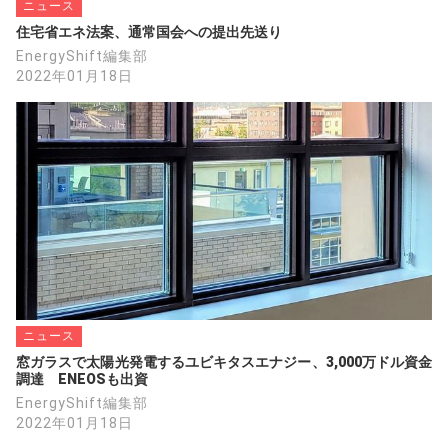
ニュース
住宅省エネ法案、通常国会への提出先送り
EnergyShift編集部
2022年01月18日
ニュース
窓ガラスで太陽光発電するユビキタスエナジー、3,000万ドル資金
調達　ENEOSも出資
EnergyShift編集部
2022年01月18日