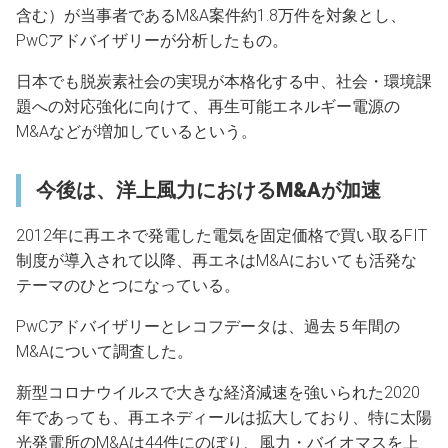
含む）が当事者であるM&A案件約1.8万件を対象とし、
PwCアドバイザリーが分析したもの。
日本でも脱炭素社会の実現が本格化する中、社会・環境課
題への対応強化に向けて、再生可能エネルギー電源の
M&Aなどが増加しているという。
今後は、洋上風力におけるM&Aが加速
2012年に再エネで発電した電気を固定価格で買い取るFIT
制度が導入されて以降、再エネはM&Aにおいても活発な
テーマのひとつになっている。
PwCアドバイザリーとレコフデータは、過去５年間の
M&Aについて調査した。
新型コロナウイルスで大きな経済減速を強いられた2020
年であっても、再エネディールは拡大しており、特に太陽
光発電所のM&Aは44件にのぼり、風力・バイオマスを上