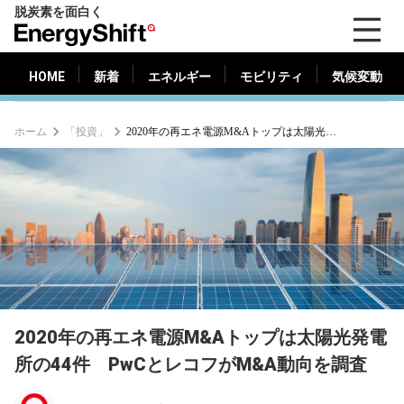
脱炭素を面白く
HOME
新着
エネルギー
モビリティ
気候変動
EnergyShift（エ
ナ
ジ
HOME
新着
エネルギー
モビリティ
気候変動
ー
シ
ホーム
「投資」
2020年の再エネ電源M&Aトップは太陽光発電所の44件 PwCとレコフがM&A動向を調査
フ
ト）
2020年の再エネ電源M&Aトップは太陽光発電
所の44件 PwCとレコフがM&A動向を調査