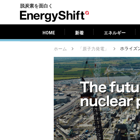
脱炭素を面白く
HOME
新着
エネルギー
EnergyShift（エ
ナ
ジ
HOME
新着
エネルギー
ー
シ
ホーム
「原子力発電」
ホライズ
フ
ト）