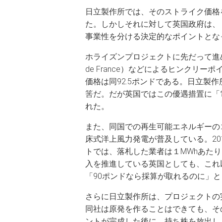
日立製作所では、そのストライク価格
た。しかしそれに対して英国政府は、
事業性を分ける決定的なポイントとな
ホライズンプロジェクトに先だって進められ
de France）などによるヒンクリ
価格は同92.5ポンドである。日立製
筈だ。だが英国ではこの優遇措置に「
れた。
また、同国での再生可能エネルギーの
床式洋上風力発電が普及している。2
トでは、落札した業者は１MWhあたり
入を推進している英国としても、これ
「90ポンドなら採算が取れるのに」
さらに日立製作所は、プロジェクトの
同社は原発を作ることはできても、そ
ントが完成した後に、持ち株を放出し