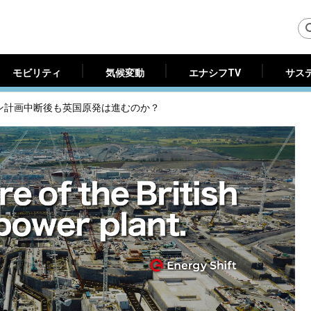
モビリティ
気候変動
エナシフTV
サス
モビリティ
気候変動
エナシフTV
サス
ン計画中断後も英国原発は進むのか？