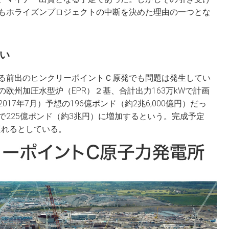
もホライズンプロジェクトの中断を決めた理由の一つとな
ない
る前出のヒンクリーポイントＣ原発でも問題は発生してい
欧州加圧水型炉（EPR）２基、合計出力163万kWで計画
17年7月）予想の196億ポンド（約2兆6,000億円）だっ
で225億ポンド（約3兆円）に増加するという。完成予定
遅れるとしている。