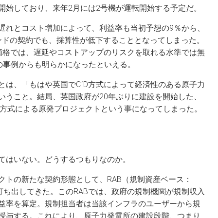
開始しており、来年2月には2号機が運転開始する予定だ。
遅れとコスト増加によって、利益率も当初予想の9％から、
.5ポンドの契約でも、採算性が低下することとなってしまった。
D価格では、遅延やコストアップのリスクを取れる水準では無
の事例からも明らかになったといえる。
とは、「もはや英国でCfD方式によって経済性のある原子力
いうこと。結局、英国政府が20年ぶりに建設を開始した、
fD方式による原発プロジェクトという事になってしまった。
てはいない。どうするつもりなのか。
クトの新たな契約形態として、RAB（規制資産ベース：
と言う方式を打ち出してきた。このRABでは、政府の規制機関が規制収入
益率を算定。規制担当者は当該インフラのユーザーから規
授与する。これにより、原子力発電所の建設段階、つまり