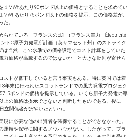
を１MWhあたり90ポンド以上の価格とすることを求めてい
１MWhあたり75ポンド以下の価格を提示。この価格差が、
った。
ている、フランスのEDF（フランス電力 Électricité
ーポイントC原子力発電所計画（英サマセット州）のストライク
作所は当然、この水準での価格設定でコスト計算をしていた
電力価格が高騰するのではないか」と大きな批判が寄せら
コストが低下していると言う事実もある。特に英国では着
018年末に行われたスコットランドでの風力発電プロジェク
57. 5ポンドの価格を提示している。いくら原子力発電の導
以上の価格は提示できないと判断したものである。後に
と日立関係者がぼやいたという。
実現に必要な他の出資者を確保することができなかった。
の運転や保守に関するノウハウがない。したがって、プラ
、マイナー出資となる予定であった。しかしその引き受け