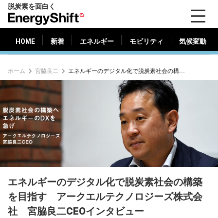
脱炭素を面白く
HOME
新着
エネルギー
モビリティ
気候変動
EnergyShift（エ
ナ
ジ
HOME
新着
エネルギー
モビリティ
気候変動
ー
シ
ホーム
宮脇良二
エネルギーのデジタル化で脱炭素社会の構築を目指す アークエルテクノロジーズ株式会社 宮脇良二CEOインタビュー
フ
ト）
エネルギーのデジタル化で脱炭素社会の構築
を目指す アークエルテクノロジーズ株式会
社 宮脇良二CEOインタビュー