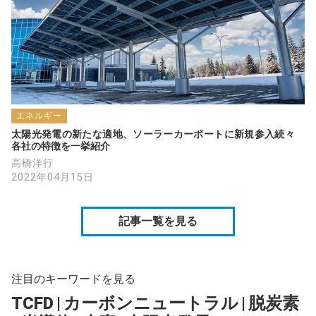
エネルギー
太陽光発電の新たな適地、ソーラーカーポートに新規参入続々　
各社の特徴を一挙紹介
高橋洋行
2022年04月15日
記事一覧を見る
注目のキーワードを見る
TCFD
|
カーボンニュートラル
|
脱炭素