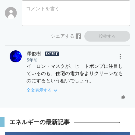
コメントを書く
シェアする
投稿する
澤俊樹
EXPERT
5年前
イーロン・マスクが、ヒートポンプに注目し
ているのも、住宅の電力をよりクリーンなも
のにするという狙いでしょう。
再エネがガンガン発電して、火力発電が抑え
全文表示する
られても、なお再エネ電力が抑制される、と
いうのはせっかくのクリーンな電力が捨てら
れているということですね。まだまだ捨てら
れる再エネ電力を貯める蓄電池のコストが、
エネルギーの最新記事
割に合わない段階でしょうけれど、2030年ご
ろには見合ってくると予想されます。