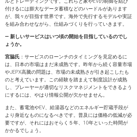
ルとトレーディングです。これらと家やEVの制御を結び
付けるには膨大なデータ蓄積などのハードルがあります
が、我々が目指す世界です。海外で先行するモデルや実証
を組み合わせながら、仕組みづくりを行っていきます。
― 新しいサービスはいつ頃の開始を目指しているのでし
ょうか。
宮脇氏
：サービスのローンチのタイミングを見定めるに
は、日本の市場はまだ未成熟です。昨年から続く容量市場
やJEPX高騰の問題は、市場の未成熟さが引き起こしたも
のと考えています。この経験を踏まえて制度設計が成熟
し、プレーヤーが適切なリスクマネジメントをできるよう
にするには、やはり情報公開が欠かせません。
また、蓄電池やEV、給湯器などのエネルギー貯蔵手段が
より身近なものになるべきです。普及には価格の低減が必
要ですが、それにはおそらく５年、10年といった時間が
かかるでしょう。