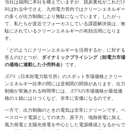
当社は福岡に本社を構えていますが、脱炭素化がこれだけ
叫ばれる中でさえ、九州電力管内ではクリーンエネルギー
の多くが出力制御により無駄になっています。したがっ
て、私たちが直近でフォーカスしている課題解決策は、無
駄にされているクリーンエネルギーの有効活用になりま
す。
「どのようにクリーンエネルギーを活用するか」に対する
答えのひとつが、
ダイナミックプライシング（卸電力市場
の価格に連動した小売料金）
です。
JEPX（日本卸電力取引所）のスポット市場価格とクリー
ンエネルギー比率の間には逆相関の関係があります。出力
制御が実施される時間帯には、JEPXの市場価格が最低価
格の１銭にはりつくなど、非常に安価になるのです。
一方で、出力制御のときの電気は非常にクリーンです。ベ
ースロード電源としての水力、原子力、地熱発電に加え、
風力発電と太陽光発電を中心とした電源構成となるからで