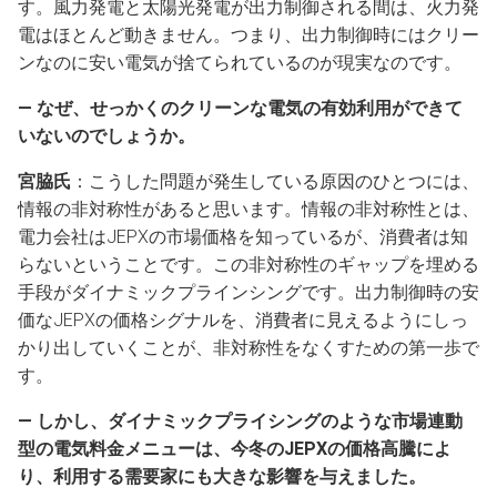
す。風力発電と太陽光発電が出力制御される間は、火力発
電はほとんど動きません。つまり、出力制御時にはクリー
ンなのに安い電気が捨てられているのが現実なのです。
― なぜ、せっかくのクリーンな電気の有効利用ができて
いないのでしょうか。
宮脇氏
：こうした問題が発生している原因のひとつには、
情報の非対称性があると思います。情報の非対称性とは、
電力会社はJEPXの市場価格を知っているが、消費者は知
らないということです。この非対称性のギャップを埋める
手段がダイナミックプラインシングです。出力制御時の安
価なJEPXの価格シグナルを、消費者に見えるようにしっ
かり出していくことが、非対称性をなくすための第一歩で
す。
― しかし、ダイナミックプライシングのような市場連動
型の電気料金メニューは、今冬のJEPXの価格高騰によ
り、利用する需要家にも大きな影響を与えました。