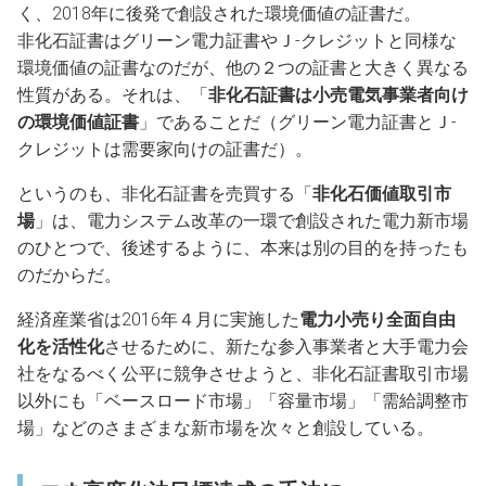
く、2018年に後発で創設された環境価値の証書だ。
非化石証書はグリーン電力証書やＪ-クレジットと同様な
環境価値の証書なのだが、他の２つの証書と大きく異なる
性質がある。それは、「
非化石証書は小売電気事業者向け
の環境価値証書
」であることだ（グリーン電力証書とＪ-
クレジットは需要家向けの証書だ）。
というのも、非化石証書を売買する「
非化石価値取引市
場
」は、電力システム改革の一環で創設された電力新市場
のひとつで、後述するように、本来は別の目的を持ったも
のだからだ。
経済産業省は2016年４月に実施した
電力小売り全面自由
化を活性化
させるために、新たな参入事業者と大手電力会
社をなるべく公平に競争させようと、非化石証書取引市場
以外にも「ベースロード市場」「容量市場」「需給調整市
場」などのさまざまな新市場を次々と創設している。