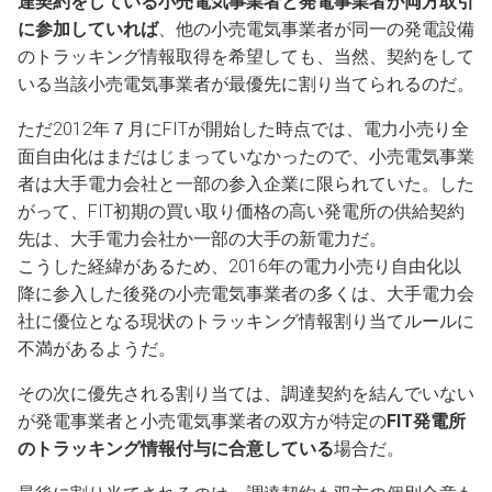
達契約をしている小売電気事業者と発電事業者が両方取引
に参加していれば
、他の小売電気事業者が同一の発電設備
のトラッキング情報取得を希望しても、当然、契約をして
いる当該小売電気事業者が最優先に割り当てられるのだ。
ただ2012年７月にFITが開始した時点では、電力小売り全
面自由化はまだはじまっていなかったので、小売電気事業
者は大手電力会社と一部の参入企業に限られていた。した
がって、FIT初期の買い取り価格の高い発電所の供給契約
先は、大手電力会社か一部の大手の新電力だ。
こうした経緯があるため、2016年の電力小売り自由化以
降に参入した後発の小売電気事業者の多くは、大手電力会
社に優位となる現状のトラッキング情報割り当てルールに
不満があるようだ。
その次に優先される割り当ては、調達契約を結んでいない
が発電事業者と小売電気事業者の双方が特定の
FIT発電所
のトラッキング情報付与に合意している
場合だ。