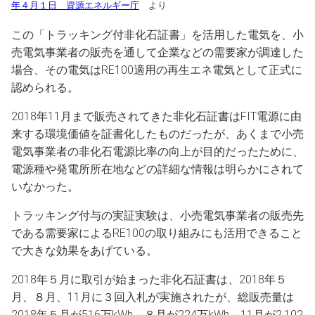
年４月１日 資源エネルギー庁
より
この「トラッキング付非化石証書」を活用した電気を、小
売電気事業者の販売を通して企業などの需要家が調達した
場合、その電気はRE100適用の再生エネ電気として正式に
認められる。
2018年11月まで販売されてきた非化石証書はFIT電源に由
来する環境価値を証書化したものだったが、あくまで小売
電気事業者の非化石電源比率の向上が目的だったために、
電源種や発電所所在地などの詳細な情報は明らかにされて
いなかった。
トラッキング付与の実証実験は、小売電気事業者の販売先
である需要家によるRE100の取り組みにも活用できること
で大きな効果をあげている。
2018年５月に取引が始まった非化石証書は、2018年５
月、８月、11月に３回入札が実施されたが、総販売量は
2018年５月が516万kWh、８月が224万kWh、11月が2,102