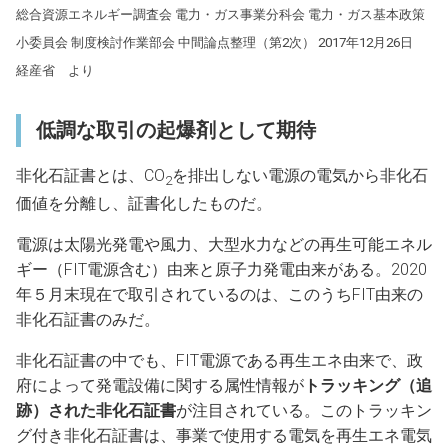
総合資源エネルギー調査会 電力・ガス事業分科会 電力・ガス基本政策
小委員会 制度検討作業部会 中間論点整理（第2次） 2017年12月26日
経産省 より
低調な取引の起爆剤として期待
非化石証書とは、CO
を排出しない電源の電気から非化石
2
価値を分離し、証書化したものだ。
電源は太陽光発電や風力、大型水力などの再生可能エネル
ギー（FIT電源含む）由来と原子力発電由来がある。2020
年５月末現在で取引されているのは、このうちFIT由来の
非化石証書のみだ。
非化石証書の中でも、FIT電源である再生エネ由来で、政
府によって発電設備に関する属性情報が
トラッキング（追
跡）された非化石証書
が注目されている。このトラッキン
グ付き非化石証書は、事業で使用する電気を再生エネ電気