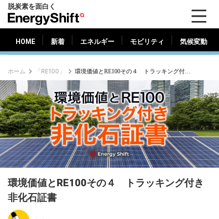
脱炭素を面白く
HOME
新着
エネルギー
モビリティ
気候変動
EnergyShift（エ
ナ
ジ
HOME
新着
エネルギー
モビリティ
気候変動
ー
シ
ホーム
「RE100」
環境価値とRE100その４ トラッキング付き非化石証書
フ
ト）
環境価値とRE100その４ トラッキング付き
非化石証書