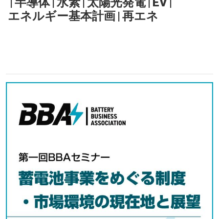
|
半導体
|
水素
|
太陽光発電
|
EV
|
エネルギー基本計画
|
再エネ