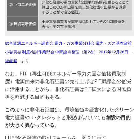
総合資源エネルギー調査会 電力・ガス事業分科会 電力・ガス基本政策
小委員会 制度検討作業部会 中間論点整理（第2次） 2017年12月26日
経産省
より
なお、FIT（再生可能エネルギー電力の固定価格買取制
度）電源由来の非化石証書の売り上げはFIT賦課金の低減
に活用することから、非化石証書はFIT拡大による国民負
担を軽減する目的もある。
このように非化石証書は、環境価値を証書化したグリーン
電力証書やＪ-クレジットと形態は似ていても
創設の目的
が大きく異なっている
。
FIT非化石証書の取引スキームを、図２に示す。