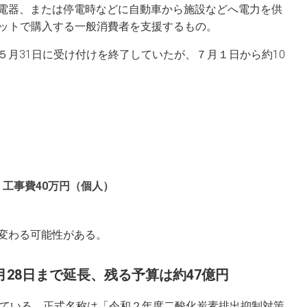
電器、または停電時などに自動車から施設などへ電力を供
me）をセットで購入する一般消費者を支援するもの。
５月31日に受け付けを終了していたが、７月１日から約10
、工事費40万円（個人）
変わる可能性がある。
月28日まで延長、残る予算は約47億円
している。正式名称は「令和２年度二酸化炭素排出抑制対策