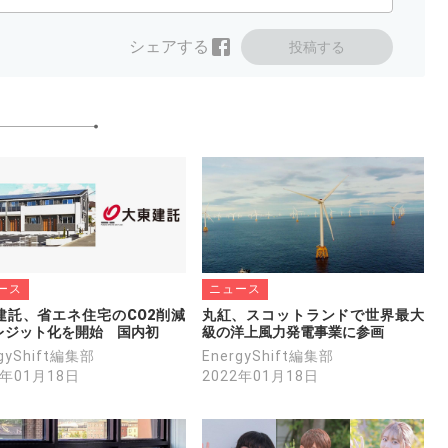
シェアする
投稿する
ース
ニュース
建託、省エネ住宅のCO2削減
丸紅、スコットランドで世界最大
レジット化を開始　国内初
級の洋上風力発電事業に参画
rgyShift編集部
EnergyShift編集部
2年01月18日
2022年01月18日