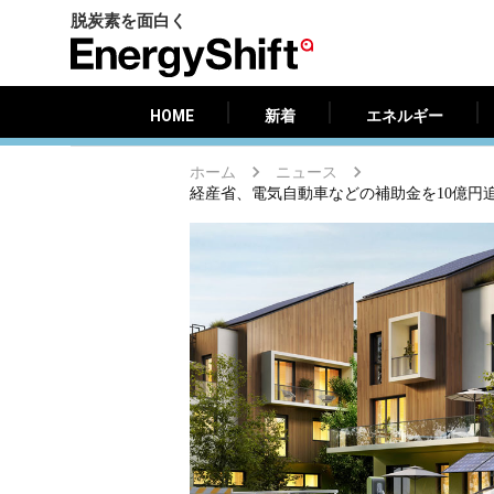
脱炭素を面白く
HOME
新着
エネルギー
EnergyShift（エ
ナ
ジ
HOME
新着
エネルギー
ー
シ
ホーム
ニュース
フ
経産省、電気自動車などの補助金を10億円
ト）