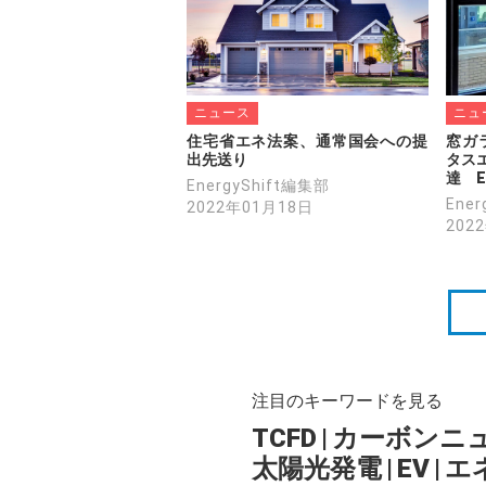
ニュース
ニュ
住宅省エネ法案、通常国会への提
窓ガ
出先送り
タスエ
達　E
EnergyShift編集部
Ene
2022年01月18日
202
注目のキーワードを見る
TCFD
|
カーボンニ
太陽光発電
|
EV
|
エ