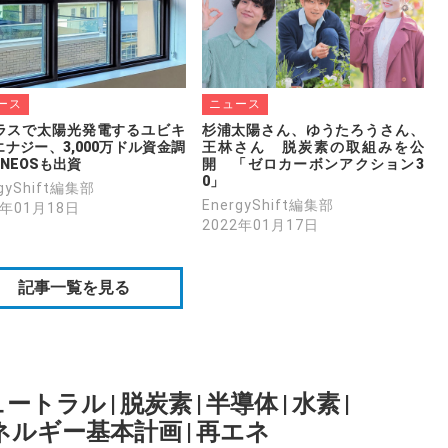
ース
ニュース
ラスで太陽光発電するユビキ
杉浦太陽さん、ゆうたろうさん、
ナジー、3,000万ドル資金調
王林さん　脱炭素の取組みを公
NEOSも出資
開　「ゼロカーボンアクション3
0」
rgyShift編集部
EnergyShift編集部
2年01月18日
2022年01月17日
記事一覧を見る
ュートラル
|
脱炭素
|
半導体
|
水素
|
ネルギー基本計画
|
再エネ