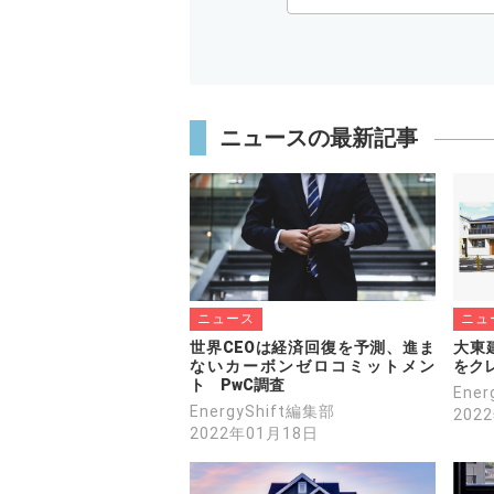
ニュースの最新記事
ニュース
ニュ
世界CEOは経済回復を予測、進ま
大東
ないカーボンゼロコミットメン
をク
ト　PwC調査
Ene
EnergyShift編集部
202
2022年01月18日