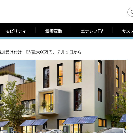
モビリティ
気候変動
エナシフTV
サス
モビリティ
気候変動
エナシフTV
サス
追加受け付け EV最大60万円、７月１日から