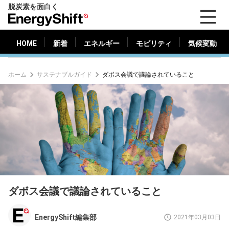
脱炭素を面白く
HOME
新着
エネルギー
モビリティ
気候変動
EnergyShift（エ
ナ
ジ
HOME
新着
エネルギー
モビリティ
気候変動
ー
シ
ホーム
サステナブルガイド
ダボス会議で議論されていること
フ
ト）
ダボス会議で議論されていること
EnergyShift編集部
2021年03月03日