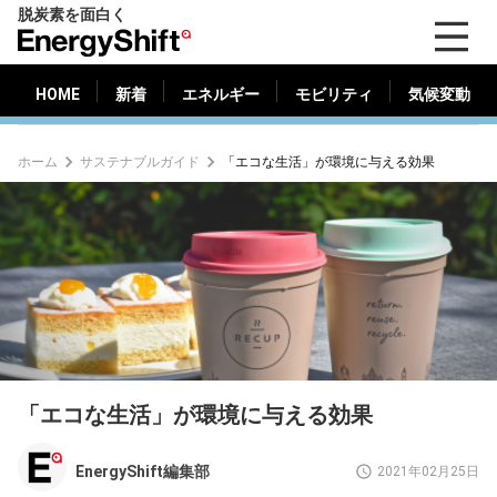
脱炭素を面白く
HOME
新着
エネルギー
モビリティ
気候変動
EnergyShift（エ
ナ
ジ
HOME
新着
エネルギー
モビリティ
気候変動
ー
シ
ホーム
サステナブルガイド
「エコな生活」が環境に与える効果
フ
ト）
「エコな生活」が環境に与える効果
EnergyShift編集部
2021年02月25日