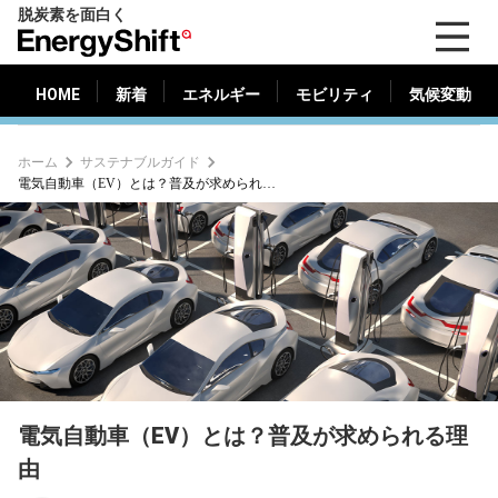
脱炭素を面白く
HOME
新着
エネルギー
モビリティ
気候変動
EnergyShift（エ
ナ
ジ
HOME
新着
エネルギー
モビリティ
気候変動
ー
シ
ホーム
サステナブルガイド
フ
電気自動車（EV）とは？普及が求められる理由
ト）
電気自動車（EV）とは？普及が求められる理
由