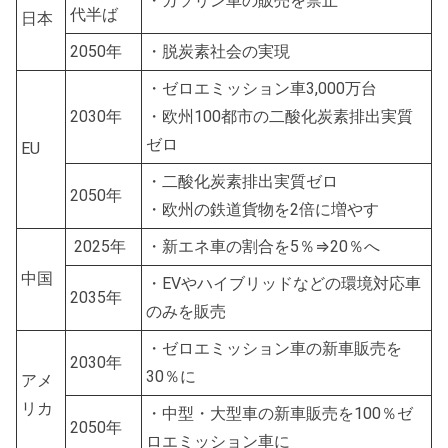
・ガソリン車の販売を禁止
代半ば
日本
2050年
・脱炭素社会の実現
・ゼロエミッション車3,000万台
2030年
・欧州100都市の二酸化炭素排出実質
ゼロ
EU
・二酸化炭素排出実質ゼロ
2050年
・欧州の鉄道貨物を2倍に増やす
2025年
・新エネ車の割合を5％⇒20％へ
中国
・EVやハイブリッドなどの環境対応車
2035年
のみを販売
・ゼロエミッション車の新車販売を
2030年
30％に
アメ
リカ
・中型・大型車の新車販売を100％ゼ
2050年
ロエミッション車に