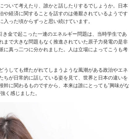
について考えたり、誰かと話したりするでしょうか。日本
治や経済に関することを話すのは倦厭されているようです
に入った頃からずっと思い続けています。
が引き金で起こった一連のエネルギー問題は、当時学生であ
れまで大きな問題もなく推進されていた原子力発電の是非
派に真っ二つに分かれました。人は立場によってこうも考
どうしても煙たがれてしまうような風潮がある政治やエネ
たちが日常的に話している姿を見て、世界と日本の違いを
根幹に関わるものですから、本来は誰にとっても“興味がな
と強く感じました。