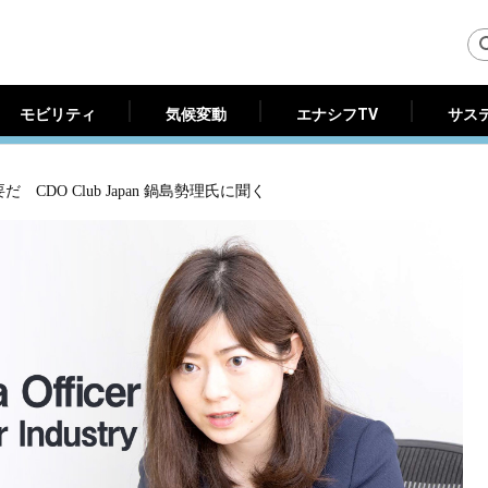
モビリティ
気候変動
エナシフTV
サス
モビリティ
気候変動
エナシフTV
サス
DO Club Japan 鍋島勢理氏に聞く