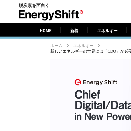
脱炭素を面白く
HOME
新着
エネルギー
EnergyShift（エ
ナ
ジ
HOME
新着
エネルギー
ー
シ
ホーム
エネルギー
フ
新しいエネルギーの世界には「CDO」が必要だ C
ト）