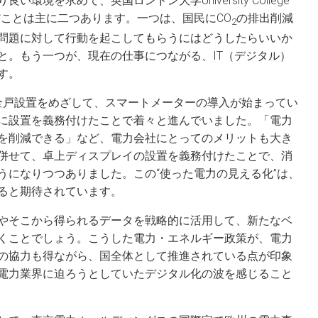
境を求めて、英国ロンドン大学University College
んだことは主に二つあります。一つは、国民にCO
の排出削減
2
問題に対して行動を起こしてもらうにはどうしたらいいか
と。もう一つが、現在の仕事につながる、IT（デジタル）
す。
年の全戸設置をめざして、スマートメーターの導入が始まってい
に設置を義務付けたことで着々と進んでいました。「電力
を削減できる」など、電力会社にとってのメリットも大き
併せて、卓上ディスプレイの設置を義務付けたことで、消
うになりつつありました。この“使った電力の見える化”は、
ると期待されています。
やそこから得られるデータを戦略的に活用して、新たなベ
くことでしょう。こうした電力・エネルギー政策が、電力
の協力も得ながら、国全体として推進されている点が印象
電力業界に迫ろうとしていたデジタル化の波を感じること