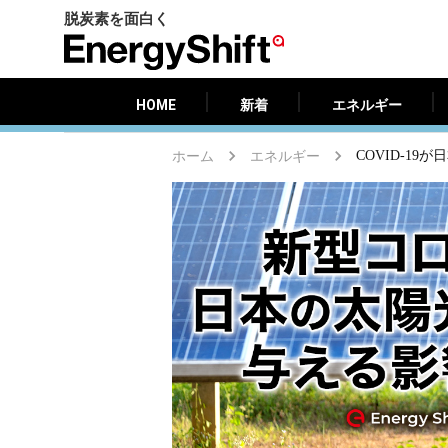
脱炭素を面白く
HOME
新着
エネルギー
EnergyShift（エ
ナ
ジ
HOME
新着
エネルギー
ー
シ
ホーム
エネルギー
COVID-19
フ
ト）