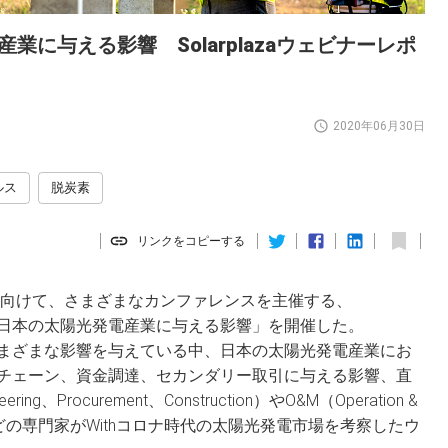
産業に与える影響 Solarplazaウェビナーレポ
2020年06月30日
ルス
脱炭素
リンクをコピーする
に向けて、さまざまなカンファレンスを主催する、
19が日本の太陽光発電産業に与える影響」を開催した。
まざまな影響を与えている中、日本の太陽光発電産業にお
チェーン、資金調達、セカンダリー取引に与える影響、直
、Procurement、Construction）やO&M（Operation &
家などの専門家がWithコロナ時代の太陽光発電市場を考察したウ