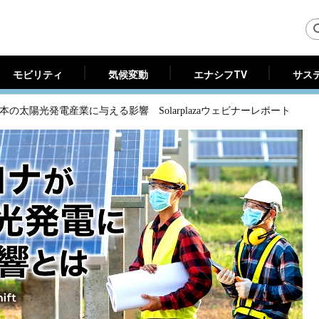
モビリティ
気候変動
エナシフTV
サス
モビリティ
気候変動
エナシフTV
サス
が日本の太陽光発電産業に与える影響 Solarplazaウェビナーレポート