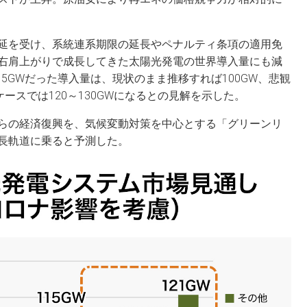
延を受け、系統連系期限の延長やペナルティ条項の適用免
右肩上がりで成長してきた太陽光発電の世界導入量にも減
15GWだった導入量は、現状のまま推移すれば100GW、悲観
ースでは120～130GWになるとの見解を示した。
らの経済復興を、気候変動対策を中心とする「グリーンリ
長軌道に乗ると予測した。