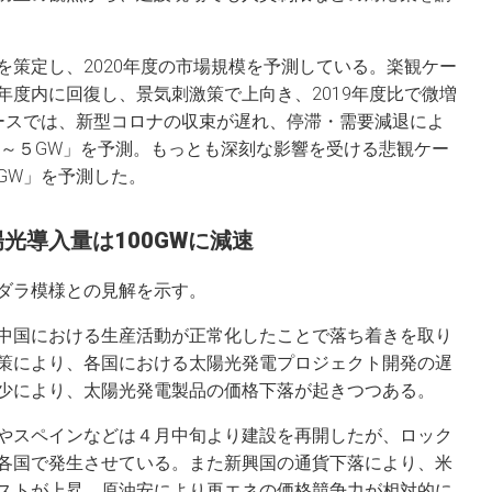
を策定し、2020年度の市場規模を予測している。楽観ケー
年度内に回復し、景気刺激策で上向き、2019年度比で微増
ースでは、新型コロナの収束が遅れ、停滞・需要減退によ
４～５GW」を予測。もっとも深刻な影響を受ける悲観ケー
GW」を予測した。
光導入量は100GWに減速
ダラ模様との見解を示す。
中国における生産活動が正常化したことで落ち着きを取り
策により、各国における太陽光発電プロジェクト開発の遅
少により、太陽光発電製品の価格下落が起きつつある。
やスペインなどは４月中旬より建設を再開したが、ロック
各国で発生させている。また新興国の通貨下落により、米
ストが上昇。原油安により再エネの価格競争力が相対的に