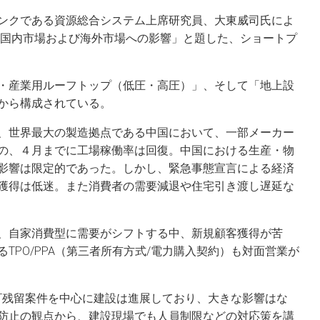
ンクである資源総合システム上席研究員、大東威司氏によ
降の国内市場および海外市場への影響」と題した、ショートプ
・産業用ルーフトップ（低圧・高圧）」、そして「地上設
から構成されている。
、世界最大の製造拠点である中国において、一部メーカー
の、４月までに工場稼働率は回復。中国における生産・物
影響は限定的であった。しかし、緊急事態宣言による経済
獲得は低迷。また消費者の需要減退や住宅引き渡し遅延な
、自家消費型に需要がシフトする中、新規顧客獲得が苦
TPO/PPA（第三者所有方式/電力購入契約）も対面営業が
IT残留案件を中心に建設は進展しており、大きな影響はな
防止の観点から、建設現場でも人員制限などの対応策を講