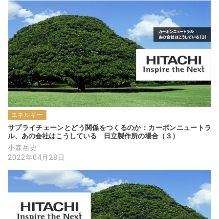
円筒形状のメリットは、強風を受け流すこと
ができるということにもあります。これによ
り、強風に飛ばされにくくなることから、架
台のコストを下げられることにつながりま
す。
あとはモジュールのコストをどこまで下げら
れるかです。
太陽電池が軽量なので、架台の支柱間もより
広くとれるので、架台のコストを下げれれる
エネルギー
上に、農作業でトラクターの運行もしやすく
サプライチェーンとどう関係をつくるのか：カーボンニュートラ
なります。
ル、あの会社はこうしている　日立製作所の場合（３）
小森岳史
2022年04月28日
PS
ソーラーシェアリングの動画です。
Solar Panels Plus Farming? Agrivoltaics
Explained
2021/10/05
https://www.youtube.com/watch?v=lgZBlD-