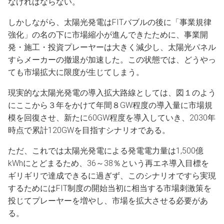
なければならない。
しかしながら、太陽光発電はFITバブルの後に「事業規律
強化」の名の下に市場縮小が進んできたために、事業開
発・施工・投資プレーヤーは大きく減少し、太陽光パネル
すらメーカーの撤退が加速した。この状態では、どうやっ
ても市場拡大に限度が生じてしまう。
現実的な太陽光発電の導入拡大路線としては、図１のよう
にここから３年をかけて年間８GW程度の導入量に市場規
模を回復させ、新たに60GW程度を導入していき、2030年
時点で累計120GWを目指すシナリオである。
ただ、これでは太陽光発電による発電電力量は1,500億
kWhにとどまるため、36～38％という再エネ導入目標を
ギリギリで達成できるに過ぎず、このシナリオですら実現
するためにはFIT制度の開始当初に相当する市場刺激策を
投じてプレーヤーを増やし、市場を拡大させる必要があ
る。