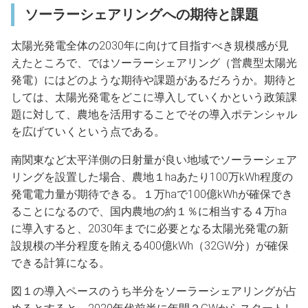
ソーラーシェアリングへの期待と課題
太陽光発電全体の2030年に向けて目指すべき規模感が見
えたところで、ではソーラーシェアリング（営農型太陽光
発電）にはどのような期待や課題があるだろうか。期待と
しては、太陽光発電をどこに導入していくかという政策課
題に対して、農地を活用することでその導入ポテンシャル
を広げていくという点である。
南関東など太平洋側の日射量が良い地域でソーラーシェア
リングを設置した場合、農地１haあたり100万kWh程度の
発電電力量が期待できる。１万haで100億kWhが確保でき
ることになるので、国内農地の約１％に相当する４万ha
に導入すると、2030年までに必要となる太陽光発電の新
設規模の半分程度を賄える400億kWh（32GW分）が確保
できる計算になる。
図１の導入ペースのうち半分をソーラーシェアリングが占