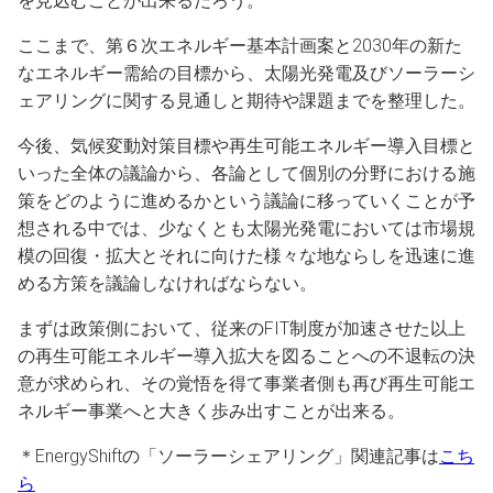
を見込むことが出来るだろう。
ここまで、第６次エネルギー基本計画案と2030年の新た
なエネルギー需給の目標から、太陽光発電及びソーラーシ
ェアリングに関する見通しと期待や課題までを整理した。
今後、気候変動対策目標や再生可能エネルギー導入目標と
いった全体の議論から、各論として個別の分野における施
策をどのように進めるかという議論に移っていくことが予
想される中では、少なくとも太陽光発電においては市場規
模の回復・拡大とそれに向けた様々な地ならしを迅速に進
める方策を議論しなければならない。
まずは政策側において、従来のFIT制度が加速させた以上
の再生可能エネルギー導入拡大を図ることへの不退転の決
意が求められ、その覚悟を得て事業者側も再び再生可能エ
ネルギー事業へと大きく歩み出すことが出来る。
＊EnergyShiftの「ソーラーシェアリング」関連記事は
こち
ら