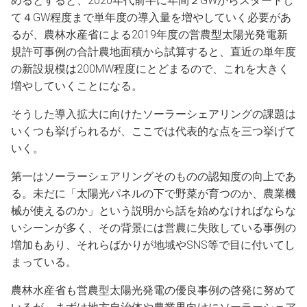
めるとすると、2020年代前半に年間２GWからスタートし
て４GW程度まで単年度の導入量を増やしていく必要があ
るが、農林水産省による2019年度の営農型太陽光発電新
規許可事例の合計農地面積から試算すると、直近の単年度
の新設規模は200MW程度にとどまるので、これを大きく
増やしていくことになる。
そうした導入拡大に向けたソーラーシェアリングの課題は
いくつも挙げられるが、ここでは代表的な点を三つ挙げて
いく。
第一はソーラーシェアリングそのものの認知度の向上であ
る。未だに「太陽光パネルの下で野菜が育つのか、農業機
械が使えるのか」という説明から話を始めなければならな
いシーンが多く、その背景には営農に失敗している事例の
増加もあり、それらばかりが地域やSNS等で目に付いてし
まっている。
農林水産省も営農型太陽光発電の優良事例の啓発に努めて