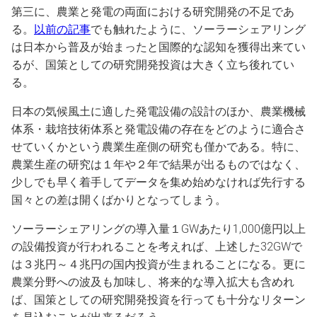
第三に、農業と発電の両面における研究開発の不足であ
る。
以前の記事
でも触れたように、ソーラーシェアリング
は日本から普及が始まったと国際的な認知を獲得出来てい
るが、国策としての研究開発投資は大きく立ち後れてい
る。
日本の気候風土に適した発電設備の設計のほか、農業機械
体系・栽培技術体系と発電設備の存在をどのように適合さ
せていくかという農業生産側の研究も僅かである。特に、
農業生産の研究は１年や２年で結果が出るものではなく、
少しでも早く着手してデータを集め始めなければ先行する
国々との差は開くばかりとなってしまう。
ソーラーシェアリングの導入量１GWあたり1,000億円以上
の設備投資が行われることを考えれば、上述した32GWで
は３兆円～４兆円の国内投資が生まれることになる。更に
農業分野への波及も加味し、将来的な導入拡大も含めれ
ば、国策としての研究開発投資を行っても十分なリターン