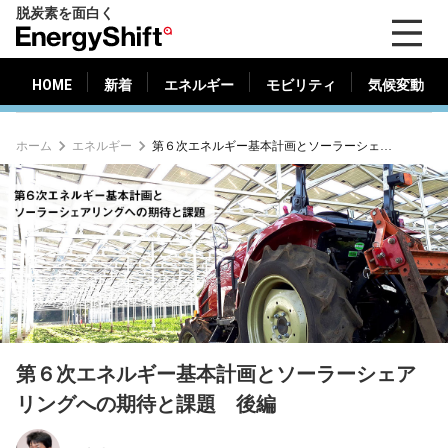
脱炭素を面白く
HOME
新着
エネルギー
モビリティ
気候変動
EnergyShift（エ
ナ
ジ
HOME
新着
エネルギー
モビリティ
気候変動
ー
シ
ホーム
エネルギー
第６次エネルギー基本計画とソーラーシェアリングへの期待と課題 後編
フ
ト）
第６次エネルギー基本計画とソーラーシェア
リングへの期待と課題 後編