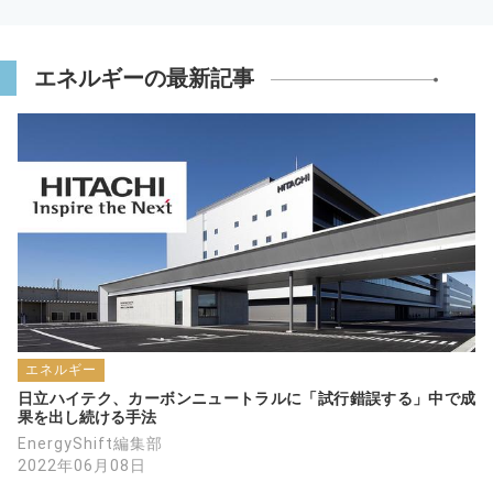
の供給が需要を上回れば、再エネを増やした
くても増やせません。
電源構成の議論とは別に、時間帯の電力需要
エネルギーの最新記事
の分析も合わせて行わなければ議論が行き詰
ってしまいます。
そして原発の再稼働ということで取り繕うと
いうことになりかねず、ますます世界の潮流
から遅れるばかりです。
ソーラーシェアリングに適した太陽光モジュ
ールは、ペロブスカイトのように軽量フレキ
シブルであるだけでなく、円筒形状がより望
ましいと考えます。円筒形状であれば、セル
フクリーニングが可能となり、また積雪にも
エネルギー
雪が滑り落ちるということが期待できます
日立ハイテク、カーボンニュートラルに「試行錯誤する」中で成
し、モジュールが南向きに傾斜している必要
果を出し続ける手法
もありません。
EnergyShift編集部
（軽量でフレキシブルであれば、形状の自由
2022年06月08日
度があるので、円筒形状も可能でしょう。）