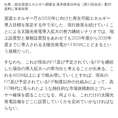
出典：総合資源エネルギー調査会 基本政策分科会（第31回会合）配付
資料に筆者加筆
資源エネルギー庁が2030年に向けた再生可能エネルギー
導入目標を策定する中で示した、現行政策を続けていくこ
とによる太陽光発電導入拡大の努力継続シナリオでは、地
上設置型と屋根設置型をあわせても2020年度から2030年
度までに導入される太陽光発電が13.8GWにとどまるとい
う規模だった。
すなわち、これが現在のFIT及び予定されているFIPを継続
した場合の導入拡大への寄与分と考えることが出来る。こ
れを60GW以上にまで積み増していくとすれば、現在の
FIT及び予定されているFIP制度以外の仕組みによって、高
FIT時代に見られたような熱狂的な市場規模創出とプレー
ヤー確保を図ることになる。何よりも、これだけの太陽光
発電設備をどこに設置していくかを定めていかなければな
らない。