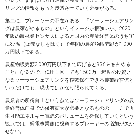
いるが、まずは地方自治体や農業界向けにソーラーシェア
リングの情報をもっと浸透させていく必要がある。
第二に、プレーヤーの不在がある。「ソーラーシェアリン
グは農家がやるもの」というイメージが根強いが、2020
年版の農林業センサスによると国内の農業経営体のうち実
に87％（販売なしを除く）で年間の農産物販売額が1,000
万円以下である。
農産物販売額3,000万円以下まで広げると95.8％を占める
ことになるので、低圧１区画でも1,500万円程度の投資と
なるソーラーシェアリングを複数保有できる農業経営体と
いうだけでも、現状ではかなり限られてくる。
農業者の所得向上という点ではソーラーシェアリングの農
業経営体自身での保有拡大が必要となるものの、一方で再
生可能エネルギー電源のボリュームを確保していくという
観点では、発電事業側に投資するプレーヤーの増加が欠か
せない。