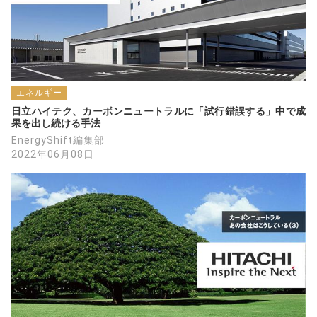
超小型EVの量産について、タジマモーターと
提携した出光興産の動きと合わせて、本イン
タビュー記事を読みました。
エネルギー
◉超小型EVを核に新たなモビリティを提供す
日立ハイテク、カーボンニュートラルに「試行錯誤する」中で成
る新会社「出光タジマEV」設立発表会レポー
果を出し続ける手法
ト
EnergyShift編集部
全国6400か所のSSを起点とするモビリティサ
2022年06月08日
ービスを展開
https://car.watch.impress.co.jp/docs/news/13
06994.html