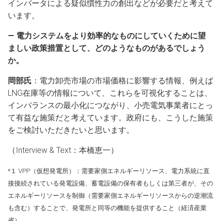
インバータによる疑似慣性力の創出などが必要だと考えて
います。
― 電力システムをより効率的なものにしていくために望
ましい政策措置として、どのようなものがあるでしょう
か。
岡部氏
：電力卸売市場の市場価格に影響する情報、例えば
LNG在庫等の情報について、これらを可視化することは、
インバランスの最小化につながり、小売電気事業者にとっ
て有益な施策だと考えています。政府にも、こうした施策
をご検討いただきたいと思います。
（Interview & Text：本橋恵一）
*１ VPP（仮想発電所）：需要家側エネルギーリソース、電力系統に直
接接続されている発電設備、蓄電設備の保有者もしくは第三者が、その
エネルギーリソースを制御（需要家側エネルギーリソースからの逆潮流
も含む）することで、発電所と同等の機能を提供すること（経済産業
省）。