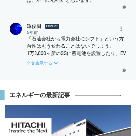
は、本当に心強いと思います。
澤俊樹
EXPERT
5年前
「石油会社から電力会社にシフト」という方
向性はもう変わることはないでしょう。
1万3,000ヶ所のSSに蓄電池を設置したり、EV
充電器を設置するという構想は、インパウト
全文表示する
があります。
地域新電力と協調していくという方針も心強
いです。
ENEOSからのこの発言も、新電力にとっては
エネルギーの最新記事
ありがたい話だと思います。
「電力卸売市場の市場価格に影響する情報、
例えばLNG在庫等の情報について、これらを
可視化することは、インバランスの最小化に
つながり、小売電気事業者にとって有益な施
策だと考えています」