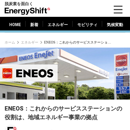
脱炭素を面白く
HOME
新着
エネルギー
モビリティ
気候変動
EnergyShift（エ
ナ
ジ
HOME
新着
エネルギー
モビリティ
気候変動
ー
シ
ホーム
エネルギー
ENEOS：これからのサービスステーションの役割は、地域エネルギー事業の拠点
フ
ト）
ENEOS：これからのサービスステーションの
役割は、地域エネルギー事業の拠点