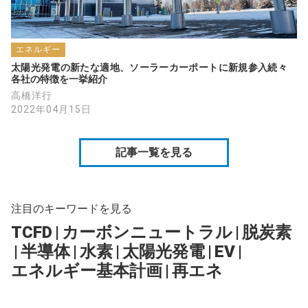
エネルギー
太陽光発電の新たな適地、ソーラーカーポートに新規参入続々　
各社の特徴を一挙紹介
高橋洋行
2022年04月15日
記事一覧を見る
注目のキーワードを見る
TCFD
|
カーボンニュートラル
|
脱炭素
|
半導体
|
水素
|
太陽光発電
|
EV
|
エネルギー基本計画
|
再エネ