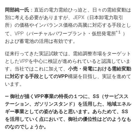
岡部純一氏
：直近の電力需給ひっ迫と、日々の需給変動は
別に考える必要がありますが、JEPX（日本卸電力取引
所）の価格やインバランス価格の高騰に対応する手段とし
*１
て、VPP（バーチャルパワープラント・仮想発電所
）
および蓄電池の活用は有効です。
従来行ってきた実証試験では、需給調整市場をターゲット
としたVPPを中心に検証が進められていると認識していま
す。当社ではこれに加えて、
小売・発電における需給変動
に対応する手段としてのVPP
構築を目指し、実証を進めて
います。
― 御社が描くVPP事業の特長の１つに、SS（サービスス
テーション、ガソリンスタンド）を活用した、地域エネル
ギー事業としての姿があると思います。あらためて、SS
を活用していく点において、御社の優位性はどのようなも
のなのでしょうか。