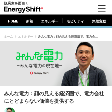
脱炭素を面白く
HOME
新着
エネルギー
モビリティ
気候変動
EnergyShift（エ
ナ
ジ
HOME
新着
エネルギー
モビリティ
気候変動
ー
シ
ホーム
エネルギー
みんな電力：顔の見える経済圏で、電力会社にとどまらない価値を提供する
フ
ト）
みんな電力：顔の見える経済圏で、電力会社
にとどまらない価値を提供する