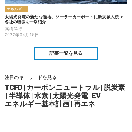
エネルギー
太陽光発電の新たな適地、ソーラーカーポートに新規参入続々　
各社の特徴を一挙紹介
高橋洋行
2022年04月15日
記事一覧を見る
注目のキーワードを見る
TCFD
|
カーボンニュートラル
|
脱炭素
|
半導体
|
水素
|
太陽光発電
|
EV
|
エネルギー基本計画
|
再エネ