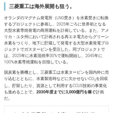
三菱重工は海外展開も狙う。
オランダのマグナム発電所（LNG焚き）を水素焚きに転換
するプロジェクトに参画し、2025年ごろに世界初となる
大型水素専焼発電の商用運転を計画している。また、アメ
リカ・ユタ州において計画される再エネ電力からグリーン
水素をつくり、地下に貯蔵して発電する大型水素発電プロ
ジェクトでガスタービンを受注した。同プロジェクトで
は、2025年に水素混焼率30%で運転開始し、2045年に
100%水素専焼運転を目指している。
脱炭素を勝機とし、三菱重工は水素タービンを国内外に売
り込むとともに、水素製造時などに欠かせないCO
を回収
2
し、貯留したり、資源として利用するCCUS技術の事業化
も進めることで、
2030
年度までに3,000億円を稼ぐ
計画
だ。