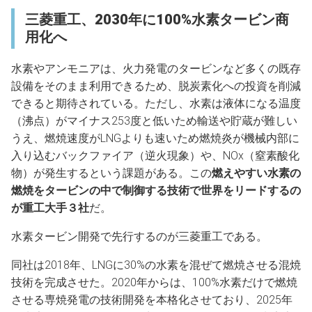
三菱重工、2030年に100%水素タービン商
用化へ
水素やアンモニアは、火力発電のタービンなど多くの既存
設備をそのまま利用できるため、脱炭素化への投資を削減
できると期待されている。ただし、水素は液体になる温度
（沸点）がマイナス253度と低いため輸送や貯蔵が難しい
うえ、燃焼速度がLNGよりも速いため燃焼炎が機械内部に
入り込むバックファイア（逆火現象）や、NOx（窒素酸化
物）が発生するという課題がある。この
燃えやすい水素の
燃焼をタービンの中で制御する技術で世界をリードするの
が重工大手３社
だ。
水素タービン開発で先行するのが三菱重工である。
同社は2018年、LNGに30%の水素を混ぜて燃焼させる混焼
技術を完成させた。2020年からは、100%水素だけで燃焼
させる専焼発電の技術開発を本格化させており、2025年