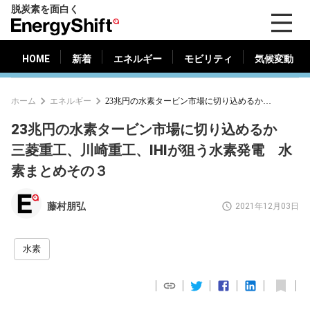
脱炭素を面白く
HOME
新着
エネルギー
モビリティ
気候変動
EnergyShift（エ
ナ
ジ
HOME
新着
エネルギー
モビリティ
気候変動
ー
シ
ホーム
エネルギー
23兆円の水素タービン市場に切り込めるか 三菱重工、川崎重工、IHIが狙う水素発電 水素まとめその３
フ
ト）
23兆円の水素タービン市場に切り込めるか
三菱重工、川崎重工、IHIが狙う水素発電 水
素まとめその３
藤村朋弘
2021年12月03日
水素