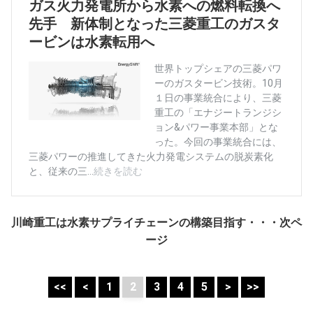
川崎重工は水素サプライチェーンの構築目指す・・・次ペ
ージ
<<
<
1
2
3
4
5
>
>>