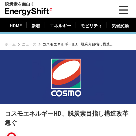
脱炭素を面白く
HOME
新着
エネルギー
モビリティ
気候変動
EnergyShift（エ
ナ
ジ
HOME
新着
エネルギー
モビリティ
気候変動
ー
シ
ホーム
ニュース
コスモエネルギーHD、脱炭素目指し構造改革急ぐ
フ
ト）
コスモエネルギーHD、脱炭素目指し構造改革
急ぐ