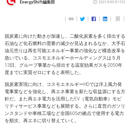
EnergyShift編集部
2021年05月15日
脱炭素に向けた動きが加速し、二酸化炭素を多く排出する
石油など化石燃料の需要の減少が見込まれるなか、大手石
油元売りは再生可能エネルギー事業の強化など構造改革を
急いでいる。コスモエネルギーホールディングスは５月
13日、グループ事業から排出する温室効果ガスを2050年
度までに実質ゼロにすると表明した。
脱炭素実現に向け、コスモエネルギーHDでは洋上風力発
電事業などを強化し、再エネ事業を新たな収益源にする方
針だ。また再エネ電力を活用したEV（電気自動車）モビ
リティサービス事業なども展開する。さらに直営のガソリ
ンスタンドや車検工場など全国605の拠点で使用する電力
を順次、再エネに切り替えていく。