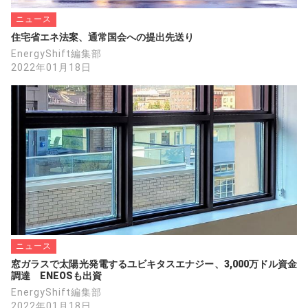
ニュース
住宅省エネ法案、通常国会への提出先送り
EnergyShift編集部
2022年01月18日
ニュース
窓ガラスで太陽光発電するユビキタスエナジー、3,000万ドル資金
調達　ENEOSも出資
EnergyShift編集部
2022年01月18日