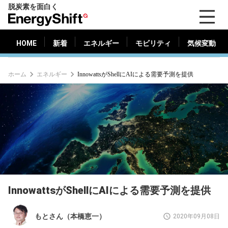
脱炭素を面白く
HOME
新着
エネルギー
モビリティ
気候変動
EnergyShift（エ
ナ
ジ
HOME
新着
エネルギー
モビリティ
気候変動
ー
シ
ホーム
エネルギー
InnowattsがShellにAIによる需要予測を提供
フ
ト）
InnowattsがShellにAIによる需要予測を提供
もとさん（本橋恵一）
2020年09月08日