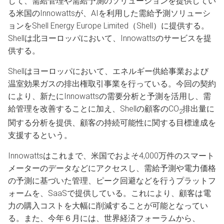
じて、需給管理や需給予測のソリューションを提供してい
る米国のInnowattsが、AIを利用した需給予測ソリューシ
ョンをShell Energy Europe Limited（Shell）に提供する。
Shellは北ヨーロッパにおいて、Innowattsのサービスを提
供する。
Shellはヨーロッパにおいて、エネルギー供給事業および
温室効果ガスの排出権取引事業を行っている。今回の契約
により、新たにInnowattsの需要分析と予測を活用し、需
給管理を改善することに加え、Shellの顧客のCO
排出量に
2
関する分析を提供、顧客の持続可能性に関する目標達成を
支援するという。
Innowattsはこれまで、米国でおよそ4,000万件のスマート
メーターのデータなどにアクセスし、需給予測や電力価格
の予測に基づいた管理、ピーク回避などを行うプラットフ
ォームを、SaaSで提供している。これにより、顧客は電
力の購入コストを大幅に削減することが可能となってい
る。また、今年６月には、世界経済フォーラムから、