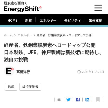
脱炭素を面白く
HOME
新着
エネルギー
モビリティ
気候変動
EnergyShift（エ
ナ
ジ
HOME
新着
エネルギー
モビリティ
気候変動
ー
シ
ホーム
エネルギー
経産省、鉄鋼業脱炭素へロードマップ公開 日本製鉄、JFE、神戸製鋼は新技術に期待し、独自の挑戦
フ
ト）
経産省、鉄鋼業脱炭素へロードマップ公開
日本製鉄、JFE、神戸製鋼は新技術に期待し、
独自の挑戦
高橋洋行
2021年11月02日
鉄鋼
経済産業省