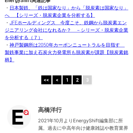
EnergyShift関連記事
・
日本製鉄、「鉄は国家なり」から「脱炭素は国家なり」
へ 【シリーズ・脱炭素企業を分析する】
・
JFEホールディングス 今度こそ、鉄鋼から脱炭素エン
ジニアリング会社になれるか？ －シリーズ・脱炭素企業
を分析する（７）
・
神戸製鋼所は2050年カーボンニュートラルを目指す
製鉄事業に加え石炭火力発電所も脱炭素が課題【脱炭素銘
柄】
<<
<
1
2
3
高橋洋行
2021年10月よりEnergyShift編集部に所
属。過去に中高年向け健康雑誌や教育業界