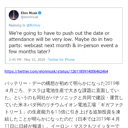
https://twitter.com/elonmusk/status/1261185914006462464
バッテリー・デーの構想が初めて明らかになった2019年
４月ごろ、テスラは電池生産で大きな課題に直面してい
た。というのも同社がパナソニックと共同で建設・運営し
ていた米ネバダ州のリチウムイオン電池工場「ギガファク
トリー１」の生産能力を1.5倍に引き上げる追加投資を凍
結したことが明らかになったのだ（日本では2019年４月
11日に日経が報道）。イーロン・マスクもツイッターで