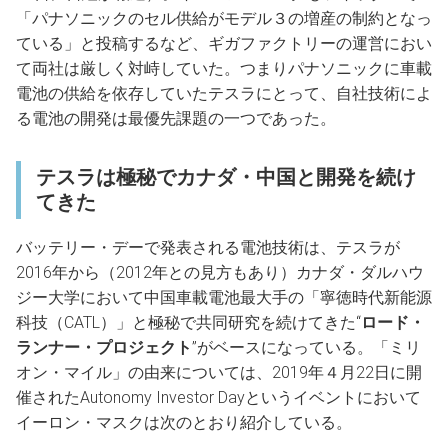
「パナソニックのセル供給がモデル３の増産の制約となっ
ている」と投稿するなど、ギガファクトリーの運営におい
て両社は厳しく対峙していた。つまりパナソニックに車載
電池の供給を依存していたテスラにとって、自社技術によ
る電池の開発は最優先課題の一つであった。
テスラは極秘でカナダ・中国と開発を続け
てきた
バッテリー・デーで発表される電池技術は、テスラが
2016年から（2012年との見方もあり）カナダ・ダルハウ
ジー大学において中国車載電池最大手の「寧徳時代新能源
科技（CATL）」と極秘で共同研究を続けてきた“
ロード・
ランナー・プロジェクト
”がベースになっている。「ミリ
オン・マイル」の由来については、2019年４月22日に開
催されたAutonomy Investor Dayというイベントにおいて
イーロン・マスクは次のとおり紹介している。