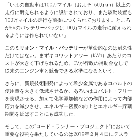
「いまの自動車は100万マイル（およそ160万km）以上の
走行に耐えられるように設計されており、また駆動装置も
100万マイルの走行を前提につくられております。ところ
がEVのバッテリーパックは100万マイルの走行に耐えられ
るようには作られていない」
この
ミリオン・マイル・バッテリー
が革命的なのは耐久性
だけではない。まずキロワットアワー（kWh）あたりのコ
ストが大きく下げられるため、EVが行政の補助金なしで
従来のエンジン車と競合できる水準になるという。
さらに、新規技術開発によって希少金属であるコバルトの
使用量を大きく低減させるか、あるいはコバルト・フリー
を実現させる。加えて化学添加物などの作用によって内部
応力を減少させ、エネルギー密度の向上とエネルギー貯蔵
期間を延ばすことにも成功した。
そして、この“ロード・ランナー・プロジェクト”において
重要な役割を果たしているのは2019年２月４日にテスラ