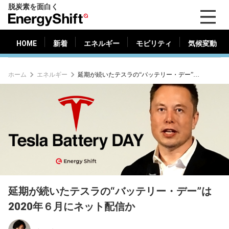
脱炭素を面白く
HOME
新着
エネルギー
モビリティ
気候変動
EnergyShift（エ
ナ
ジ
HOME
新着
エネルギー
モビリティ
気候変動
ー
シ
ホーム
エネルギー
延期が続いたテスラの“バッテリー・デー”は2020年６月にネット配信か
フ
ト）
延期が続いたテスラの“バッテリー・デー”は
2020年６月にネット配信か