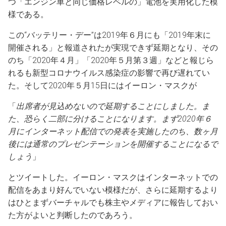
つ「エンジン車と同じ価格レベルの」電池を実用化した模
様である。
この“バッテリー・デー”は2019年６月にも「2019年末に
開催される」と報道されたが実現できず延期となり、その
のち「2020年４月」「2020年５月第３週」などと報じら
れるも新型コロナウイルス感染症の影響で再び遅れてい
た。そして2020年５月15日にはイーロン・マスクが
「
出席者が見込めないので延期することにしました。ま
た、恐らく二部に分けることになります。まず2020年６
月にインターネット配信での発表を実施したのち、数ヶ月
後には通常のプレゼンテーションを開催することになるで
しょう
」
とツイートした。イーロン・マスクはインターネットでの
配信をあまり好んでいない模様だが、さらに延期するより
はひとまずバーチャルでも株主やメディアに報告しておい
た方がよいと判断したのであろう。