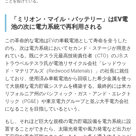
ことを告げている。
「ミリオン・マイル・バッテリー」はEV電
池の次に電力系統で再利用される
この革命的な電池はEVの車載電池として寿命を全うした
のち、次は電力系統においてセカンド・ステージが用意さ
れている。既にテスラ元最高技術責任者（CTO）のJ.B.ス
トラウベルテスラ氏が電池リサイクル会社「レッドウッ
ド・マテリアルズ（Redwood Materials）」の社長に就任
しており、使用済み車載電池から回収した希少金属を使っ
て大規模な電力貯蔵システムを構築する。最終的には米カ
リフォルニア州のパシフィック・ガス・アンド・エレクト
リック（PG&E）や東京電力グループと並ぶ大手電力会社
になることを目指しているという。
もし、それほど巨大な規模の電力貯蔵設備を電力系統に設
置することができたら、太陽光発電や風力発電など出力が