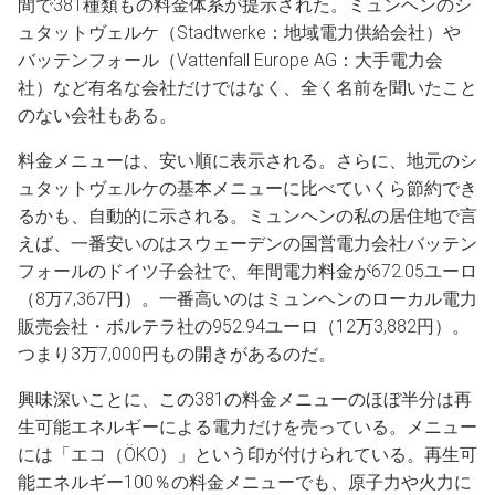
間で381種類もの料金体系が提示された。ミュンヘンのシ
ュタットヴェルケ（Stadtwerke：地域電力供給会社）や
バッテンフォール（Vattenfall Europe AG：大手電力会
社）など有名な会社だけではなく、全く名前を聞いたこと
のない会社もある。
料金メニューは、安い順に表示される。さらに、地元のシ
ュタットヴェルケの基本メニューに比べていくら節約でき
るかも、自動的に示される。ミュンヘンの私の居住地で言
えば、一番安いのはスウェーデンの国営電力会社バッテン
フォールのドイツ子会社で、年間電力料金が672.05ユーロ
（8万7,367円）。一番高いのはミュンヘンのローカル電力
販売会社・ボルテラ社の952.94ユーロ（12万3,882円）。
つまり3万7,000円もの開きがあるのだ。
興味深いことに、この381の料金メニューのほぼ半分は再
生可能エネルギーによる電力だけを売っている。メニュー
には「エコ（ÖKO）」という印が付けられている。再生可
能エネルギー100％の料金メニューでも、原子力や火力に