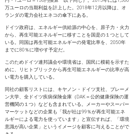
円・1ユーロ＝130円換算 以下同じ）。2015年には1,500
万ユーロの当期利益を計上した。2018年12月以降は、オ
ランダの電力会社エネコの傘下にある。
ドイツ政府は、エネルギー供給源の中心を、原子力・火力
から、再生可能エネルギーに移すことを国是の１つとして
いる。同国は再生可能エネルギーの発電比率を、2050年
までに80％に増やす予定だ。
このためドイツ連邦議会や環境省は、国民に模範を示すた
めに、リヒトブリックから再生可能エネルギーの比率が高
い電力を購入している。
同社の顧客リストには、キヤノン・ドイツ支社、ブレーメ
ン大学、全ドイツ疾病保険金庫（DAK＝公的健康保険の運
営機関の１つ）なども含まれている。メーカーやスーパー
マーケットなどの企業も「我が社は99％が再生可能エネ
ルギーによる電力を使っています」と宣伝すれば、「環境
意識が高い企業」というイメージを顧客に与えることがで