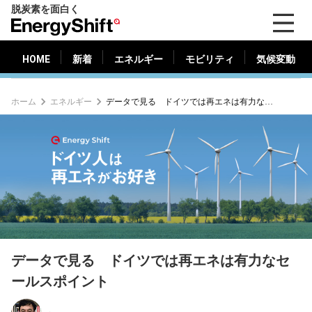
脱炭素を面白く
HOME
新着
エネルギー
モビリティ
気候変動
EnergyShift（エ
ナ
ジ
HOME
新着
エネルギー
モビリティ
気候変動
ー
シ
ホーム
エネルギー
データで見る ドイツでは再エネは有力なセールスポイント
フ
ト）
データで見る ドイツでは再エネは有力なセ
ールスポイント