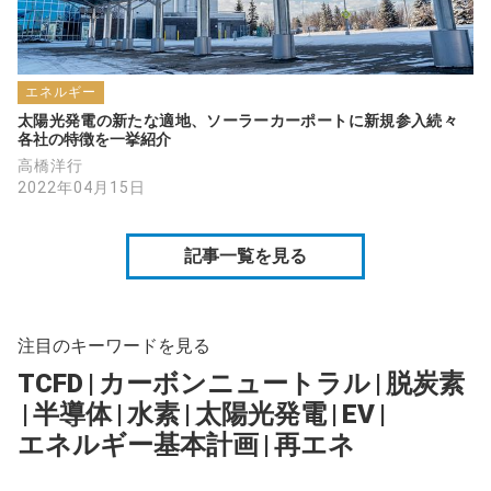
エネルギー
太陽光発電の新たな適地、ソーラーカーポートに新規参入続々　
各社の特徴を一挙紹介
高橋洋行
2022年04月15日
記事一覧を見る
注目のキーワードを見る
TCFD
|
カーボンニュートラル
|
脱炭素
|
半導体
|
水素
|
太陽光発電
|
EV
|
エネルギー基本計画
|
再エネ