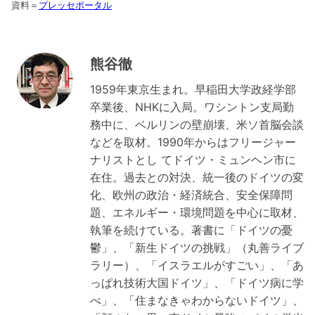
資料＝
プレッセポータル
熊谷徹
1959年東京生まれ。早稲田大学政経学部
卒業後、NHKに入局。ワシントン支局勤
務中に、ベルリンの壁崩壊、米ソ首脳会談
などを取材。1990年からはフリージャー
ナリストとし てドイツ・ミュンヘン市に
在住。過去との対決、統一後のドイツの変
化、欧州の政治・経済統合、安全保障問
題、エネルギー・環境問題を中心に取材、
執筆を続けている。著書に「ドイツの憂
鬱」、「新生ドイツの挑戦」（丸善ライブ
ラリー）、「イスラエルがすごい」、「あ
っぱれ技術大国ドイツ」、「ドイツ病に学
べ」、「住まなきゃわからないドイツ」、