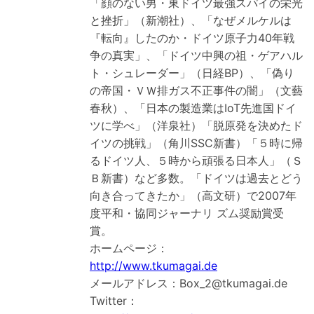
「顔のない男・東ドイツ最強スパイの栄光
と挫折」（新潮社）、「なぜメルケルは
『転向』したのか・ドイツ原子力40年戦
争の真実」、「ドイツ中興の祖・ゲアハル
ト・シュレーダー」（日経BP）、「偽り
の帝国・ＶＷ排ガス不正事件の闇」（文藝
春秋）、「日本の製造業はIoT先進国ドイ
ツに学べ」（洋泉社）「脱原発を決めたド
イツの挑戦」（角川SSC新書）「５時に帰
るドイツ人、５時から頑張る日本人」（Ｓ
Ｂ新書）など多数。「ドイツは過去とどう
向き合ってきたか」（高文研）で2007年
度平和・協同ジャーナリ ズム奨励賞受
賞。
ホームページ：
http://www.tkumagai.de
メールアドレス：Box_2@tkumagai.de
Twitter：