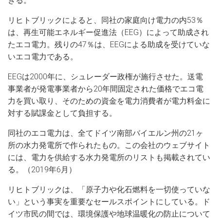
きる。
リヒトブリックによると、同社の家庭向け電力の内53％
は、再生可能エネルギー促進法（EEG）によって助成され
たエコ電力。残りの47％は、EEGによる助成を受けていな
いエコ電力である。
EEGは2000年に、シュレーダー政権が施行させた。送電
事業者が発電事業者から20年間固定された価格でエコ電
力を買い取り、そのための資金を電力消費者が電力料金に
対する賦課金として負担する。
同社のエコ電力は、全てドイツ南部バイエルン州の21ヶ
所の水力発電所で作られたもの。この会社のウェブサイト
には、電力を供給する水力発電所のリストも掲載されてい
る。（2019年6月）
リヒトブリックは、「原子力や化石燃料を一切使っていな
い」という事実を重要なセールスポイントにしている。ド
イツ市民の間では、環境保護や地球温暖化の防止について