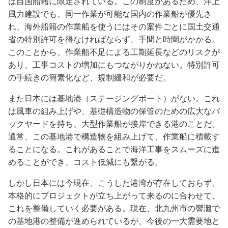
は自国船籍に限定されている。この制度があるため、洋上
風力建設でも、同一作業が可能な国内の作業船が優先さ
れ、海外船籍の作業船を使うにはその案件ごとに国土交通
省の特別許可を得なければならず、手間と時間がかかる。
このことから、作業船不足による工期延長などのリスクが
あり、工事コストの増加にもつながりかねない。特別許可
の手続きの簡素化など、規制緩和が必要だ。
また日本には基地港（ステージングポート）がない。これ
は風車の組み上げや、基礎構造物の保管のための広大なバ
ックヤードを持ち、大型作業船が接岸できる港のことだ。
通常、この基地港で構造物を組み上げて、作業船に積載す
ることになる。これがあることで海洋工事をスムーズに進
めることができ、コスト低減にも繋がる。
しかし日本には今現在、こうした港湾が存在しておらず、
本格的にプロジェクトが立ち上がって来るのに合わせて、
これを整備していく必要がある。現在、北九州市の響灘で
の基地港の整備が進められているが、今後の一大需要地と