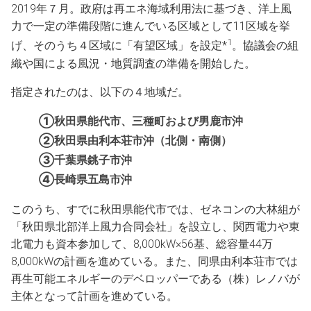
2019年７月。政府は再エネ海域利用法に基づき、洋上風
力で一定の準備段階に進んでいる区域として11区域を挙
1
げ、そのうち４区域に「有望区域」を設定*
。協議会の組
織や国による風況・地質調査の準備を開始した。
指定されたのは、以下の４地域だ。
①秋田県能代市、三種町および男鹿市沖
②秋田県由利本荘市沖（北側・南側）
③千葉県銚子市沖
④長崎県五島市沖
このうち、すでに秋田県能代市では、ゼネコンの大林組が
「秋田県北部洋上風力合同会社」を設立し、関西電力や東
北電力も資本参加して、8,000kW×56基、総容量44万
8,000kWの計画を進めている。また、同県由利本荘市では
再生可能エネルギーのデベロッパーである（株）レノバが
主体となって計画を進めている。