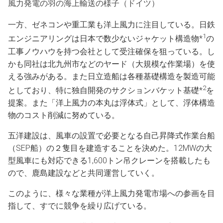
風力発電の羽の海上輸送の様子（ドイツ）
一方、ゼネコンや重工業も洋上風力に注目している。日鉄
1
エンジニアリングは日本で数少ないジャケット構造物*
の
工事ノウハウを持つ会社として受注確保を狙っている。し
かも同社は北九州市などのヤード（大規模な作業場）を使
える強みがある。また日立造船は各種基礎構造を製造可能
2
としており、特に独自開発のサクションバケット基礎*
を
提案。また「洋上風力の本丸は浮体式」として、浮体構造
物のコスト削減に努めている。
五洋建設は、風車の設置で必要となる自己昇降式作業台船
（SEP船）の２隻目を建造することを決めた。12MWの大
型風車にも対応できる1,600トン吊クレーンを搭載したも
ので、鹿島建設などと共同運営していく。
このように、様々な業種が洋上風力発電市場への参画を目
指して、すでに競争を繰り広げている。