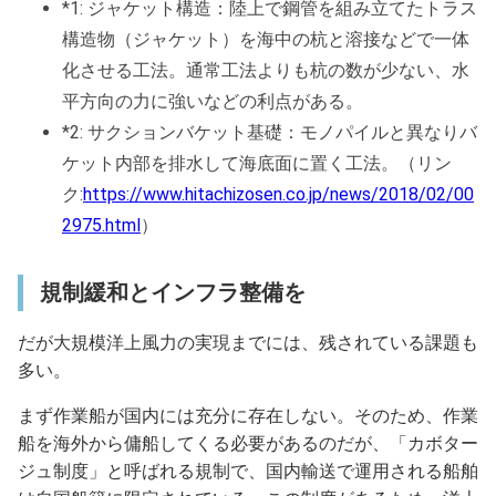
*1: ジャケット構造：陸上で鋼管を組み立てたトラス
構造物（ジャケット）を海中の杭と溶接などで一体
化させる工法。通常工法よりも杭の数が少ない、水
平方向の力に強いなどの利点がある。
*2: サクションバケット基礎：モノパイルと異なりバ
ケット内部を排水して海底面に置く工法。（リン
ク:
https://www.hitachizosen.co.jp/news/2018/02/00
2975.html
）
規制緩和とインフラ整備を
だが大規模洋上風力の実現までには、残されている課題も
多い。
まず作業船が国内には充分に存在しない。そのため、作業
船を海外から傭船してくる必要があるのだが、「カボター
ジュ制度」と呼ばれる規制で、国内輸送で運用される船舶