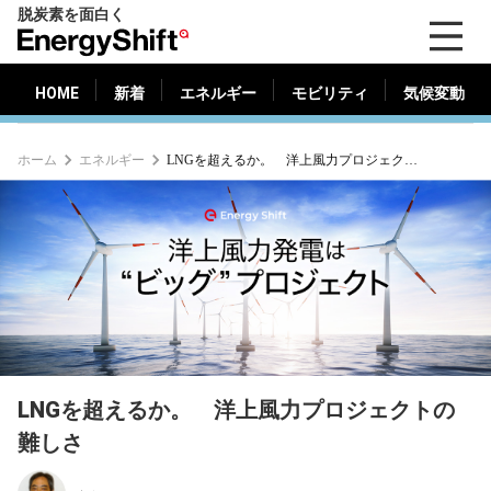
脱炭素を面白く
HOME
新着
エネルギー
モビリティ
気候変動
EnergyShift（エ
ナ
ジ
HOME
新着
エネルギー
モビリティ
気候変動
ー
シ
ホーム
エネルギー
LNGを超えるか。 洋上風力プロジェクトの難しさ
フ
ト）
LNGを超えるか。 洋上風力プロジェクトの
難しさ