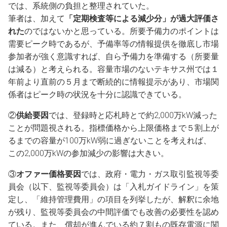
では、系統側の負担と整理されていた。
筆者は、加えて
「定期検査等による減少分」が過大評価さ
れた
のではないかと思っている。所要予備力のポイントは
需要ピーク時であるが、予備率等の情報提供を徹底し市場
参加者が強く意識すれば、自ら予備力を準備する（所要量
は減る）と考えられる。容量市場のないテキサス州では１
年前より直前の５月まで断続的に情報提示があり、市場関
係者はピーク時の状況を十分に認識できている。
②
供給要因
では、登録時と応札時とで約2,000万kW減った
ことが問題視される。指標価格から上限価格まで５割上が
るまでの容量が100万kW弱に過ぎないことを考えれば、
この2,000万kWの参加減少の影響は大きい。
③
オファー価格要因
では、政府・電力・ガス取引監視等委
員会（以下、監視等委員会）は「入札ガイドライン」を策
定し、「維持管理費用」の項目を列挙したが、解釈に余地
が残り、監視等委員会の中間評価でも改善の必要性を認め
ている。また、償却が進んでいる約７割もの既存電源に関