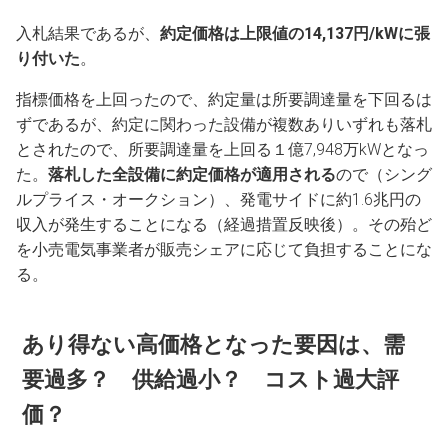
入札結果であるが、
約定価格は上限値の14,137円/kWに張
り付いた
。
指標価格を上回ったので、約定量は所要調達量を下回るは
ずであるが、約定に関わった設備が複数ありいずれも落札
とされたので、所要調達量を上回る１億7,948万kWとなっ
た。
落札した全設備に約定価格が適用される
ので（シング
ルプライス・オークション）、発電サイドに約1.6兆円の
収入が発生することになる（経過措置反映後）。その殆ど
を小売電気事業者が販売シェアに応じて負担することにな
る。
あり得ない高価格となった要因は、需
要過多？ 供給過小？ コスト過大評
価？