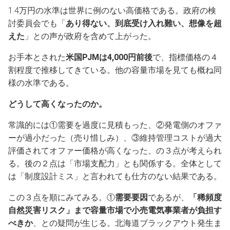
1.4万円の水準は世界に例のない高価格である。政府の検
討委員会でも「
あり得ない、到底受け入れ難い、想像を超
えた
」との声が政府を含めて上がった。
お手本とされた
米国PJMは4,000円前後
で、指標価格の４
割程度で推移してきている。他の容量市場を見ても概ね同
様の水準である。
どうして高くなったのか。
常識的には①需要を過度に見積もった、②発電側のオファ
ーが過小だった（売り惜しみ）、③維持管理コストが過大
評価されてオファー価格が高くなった、の３点が考えられ
る。後の２点は「市場支配力」とも関係する。全体として
は「制度設計ミス」と言われても仕方のない結果である。
この３点を順にみてみる。①
需要要因
であるが、
「稀頻度
自然災害リスク」まで容量市場で小売電気事業者が負担す
べきか
、との疑問が生じる。北海道ブラックアウト発生ま