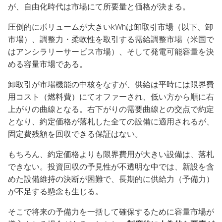
が、自由化時代は市場にて所要量と価格が決まる。
圧倒的にボリュームが大きいkWhは卸取引市場（以下、卸
市場）、調整力・柔軟性を取引する需給調整市場（米国で
はアンシラリーサービス市場）、そして発電可能容量を決
める容量市場である。
卸取引が市場機能の中核をなすが、供給は平時には限界費
用コスト（燃料費）にてオファーされ、低い方から順に右
上がりの曲線となる。右下がりの需要曲線との交点で約定
となり、約定価格が落札した全ての設備に適用されるが、
固定費残額を回収できる保証はない。
もちろん、約定価格よりも限界費用が大きい設備は、落札
できない。投資回収の予見性が不透明な中では、新設を含
めた設備維持の決断が困難で、長期的に供給力（予備力）
が不足する懸念も生じる。
そこで将来の予備力を一括して確保するために容量市場が