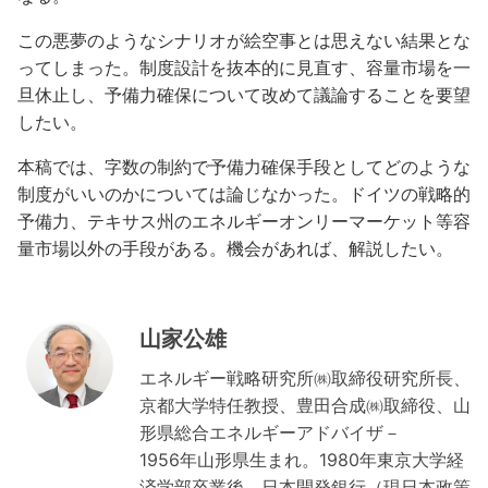
この悪夢のようなシナリオが絵空事とは思えない結果とな
ってしまった。制度設計を抜本的に見直す、容量市場を一
旦休止し、予備力確保について改めて議論することを要望
したい。
本稿では、字数の制約で予備力確保手段としてどのような
制度がいいのかについては論じなかった。ドイツの戦略的
予備力、テキサス州のエネルギーオンリーマーケット等容
量市場以外の手段がある。機会があれば、解説したい。
山家公雄
エネルギー戦略研究所㈱取締役研究所長、
京都大学特任教授、豊田合成㈱取締役、山
形県総合エネルギーアドバイザ－
1956年山形県生まれ。1980年東京大学経
済学部卒業後、日本開発銀行（現日本政策