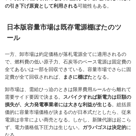
の引き下げ原資として利用される
可能性もある。
日本版容量市場は既存電源棚ぼたのツ
ール
一方、卸市場は約定価格が落札電源全てに適用されるの
で、燃料費の低い原子力、石炭等のベース電源は固定費の
全てあるいは一部を回収できている。容量市場でさらに固
定費が全て回収されれば、
まさに棚ぼた
となる。
卸市場は、需給ひっ迫のときは限界費用ルールから離れて
需要サイド要因で決まる。
スパイクすれば新電力は巨額の
損失が、火力発電事業者には大きな利益が生じる
。総括原
価的に容量市場価格が決まるのが日本式だとしたら、従来
電源は非常によい商売となる。しかし、新陳代謝は起こら
ず、電力価格低下圧力は生じない。
ガラパゴスは決定的
に
なる。