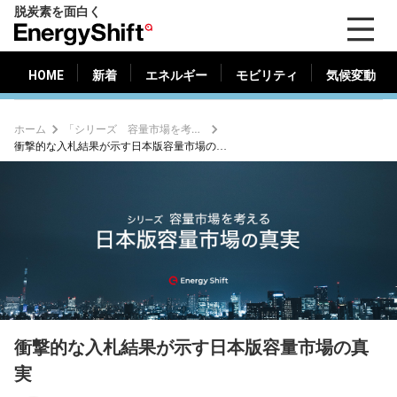
脱炭素を面白く
HOME
新着
エネルギー
モビリティ
気候変動
EnergyShift（エ
ナ
ジ
HOME
新着
エネルギー
モビリティ
気候変動
ー
シ
ホーム
「シリーズ 容量市場を考える」
フ
衝撃的な入札結果が示す日本版容量市場の真実
ト）
衝撃的な入札結果が示す日本版容量市場の真
実