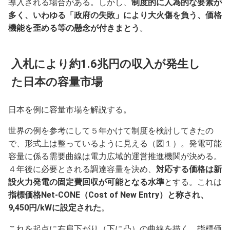
導入される場合がある。しかし、
制度的に人為的な要素が
多く、いわゆる「政府の失敗」により大火傷を負う、価格
機能を歪める等の懸念が付きまとう
。
入札により約1.6兆円の収入が発生し
た日本の容量市場
日本を例に容量市場を解説する。
世界の例を参考にして５年かけて制度を検討してきたの
で、形式上は整っているように見える（図１）。発電可能
容量に係る需要曲線は電力広域的運営推進機関が決める。
４年後に必要とされる調達容量を決め、
対応する価格は新
設火力発電の固定費回収が可能となる水準
とする。これは
指標価格Net-CONE（Cost of New Entry）と称され、
9,450円/kWに設定された
。
これを起点に右肩下がり（下に凸）の曲線を描く。指標価