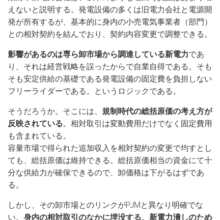
えないと説明する。発電設備の多くは旧電力会社と電源開
発が所有するが、基本的に身内の小売電気事業者（部門）
との相対契約を結んでおり、契約内容変更で調整できる。
影響があるのは専ら卸市場から調達している新電力
であ
り、それは経営戦略を誤ったからで自業自得である。そも
そも安定供給の基礎である発電設備の固定費を負担しない
フリーライダーである。というロジックである。
そうだろうか。そこには、
規制時代の総括原価の考え方が
反映されている
。相対取引は変動費用だけでなく固定費用
も含まれている。
容量市場で得られた追加収入を相対契約の変更で均すとし
ても、総括原価は維持できる。総括原価相当の資金にて十
分な供給力が確保できるので、卸価格は下がるはずであ
る。
しかし、その卸市場とのリンクがPJMと異なり明確でな
い。
身内の相対取引のなかに埋没する、新電力潰しのため