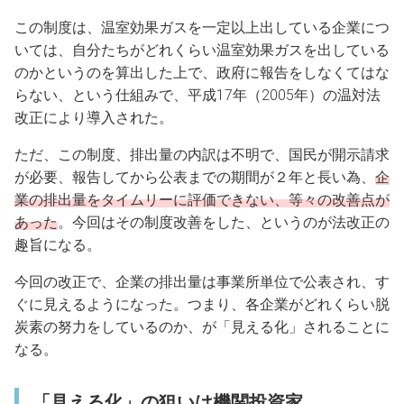
この制度は、温室効果ガスを一定以上出している企業につ
いては、自分たちがどれくらい温室効果ガスを出している
のかというのを算出した上で、政府に報告をしなくてはな
らない、という仕組みで、平成17年（2005年）の温対法
改正により導入された。
ただ、この制度、排出量の内訳は不明で、国民が開示請求
が必要、報告してから公表までの期間が２年と長い為、
企
業の排出量をタイムリーに評価できない、等々の改善点が
あった
。今回はその制度改善をした、というのが法改正の
趣旨になる。
今回の改正で、企業の排出量は事業所単位で公表され、す
ぐに見えるようになった。つまり、各企業がどれくらい脱
炭素の努力をしているのか、が「見える化」されることに
なる。
「見える化」の狙いは機関投資家