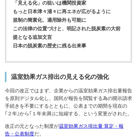
「見える化」の狙いは機関投資家
もっと日本津々浦々に再エネが広がるように
規制の簡素化、適用除外も可能に
この法律の位置づけと、明記された脱炭素の大前
提となる追加文言
日本の脱炭素の歴史に残る出来事
温室効果ガス排出の見える化の強化
今回の改正ではまず、企業からの温室効果ガス排出量報告
を原則デジタル化し、国民が報告を閲覧する為の開示請求
手続きを不要にするとともに、公表までの期間を現在の
｢２年｣から｢１年未満｣に短縮する、という変更がされた。
改正の元となった制度が
温室効果ガス排出量 算定・報
告・公表制度
だ。