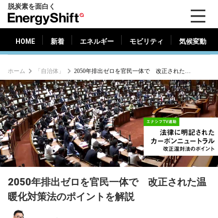
脱炭素を面白く
HOME
新着
エネルギー
モビリティ
気候変動
EnergyShift（エ
ナ
ジ
HOME
新着
エネルギー
モビリティ
気候変動
ー
シ
ホーム
「自治体」
2050年排出ゼロを官民一体で 改正された温暖化対策法のポイントを解説
フ
ト）
2050年排出ゼロを官民一体で 改正された温
暖化対策法のポイントを解説