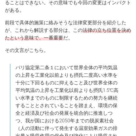
ることはできない。その意味でも今回の変更はインパクト
がある。
前段で具体的施策に絡みそうな法律変更部分を紹介した
が、これから解説する部分は、この
法律の立ち位置を決め
たという意味で、一番重要
だ。
その文言がこちら。
パリ協定第二条１において世界全体の平均気温
の上昇を工業化以前よりも摂氏二度高い水準を
十分に下回るものに抑えること及び世界全体の
平均気温の上昇を工業化以前よりも摂氏1.5℃高
い水準までのものに制限するための努力を継続
することとされていることを踏まえ、環境の保
全と経済及び社会の発展を統合的に推進しつ
つ、我が国における2050年までの脱炭素社会
（人の活動に伴って発生する温室効果ガスの排
出量と吸収作用の保全及び強化により吸収され