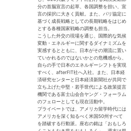
分の首脳宣言の起草、各国調整を担い、宣
言の採択に大きく貢献。また、パリ協定に
基づく成長戦略としての長期戦略をはじめ
とする各種国家戦略の調整も担当。
こうした外交の現場を通じ、国際的な気候
変動・エネルギーに関するダイナミズムを
実感するとともに、日本がその潮流に置い
ていかれるのではないかとの危機感から、
自らの手で日本のエネルギーシフトを実現
すべく、afterFIT社へ入社。また、日本経
済研究センターと日本経済新聞社が共同で
立ち上げた中堅・若手世代による政策提言
機関である富士山会合ヤング・フォーラム
のフェローとしても現在活動中。
プライベートでは、アメリカ留学時代には
アメリカを深く知るべく米国50州すべて
を踏破する行動派。座右の銘は「おもしろ
くこともなき世をおもしろく」。週末は群