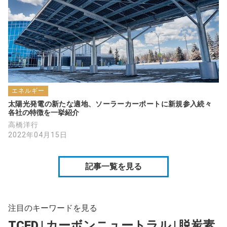
エネルギー
太陽光発電の新たな適地、ソーラーカーポートに新規参入続々　
各社の特徴を一挙紹介
高橋洋行
2022年04月15日
記事一覧を見る
注目のキーワードを見る
TCFD
|
カーボンニュートラル
|
脱炭素