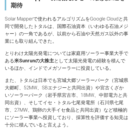
期待
Solar Mapperで使われるアルゴリズムをGoogle Cloudと共
同で開発したトタルは、国際石油資本（いわゆる石油メジ
ャー）の一角であるが、以前から石油や天然ガス以外の事
業にも取り組んできた。
とりわけ太陽光発電については家庭用ソーラー事業大手で
ある
米Sunrunの大株主
として太陽光発電の経験を積んで
いるほか、インドでメガソーラーに投資している。
また、トタルは日本でも宮城大郷ソーラーパーク（宮城県
大郷町、52MW、SBエナジーと共同出資）や宮古くざか
いソーラーパーク（岩手県宮古市、18MW、中部電力と共
同出資）、そしてイセ・トタル七尾発電所（石川県七尾
市、27MW、鶏卵の大手イセ食品と共同出資）など積極的
にソーラー事業へ投資しており、採算性を評価する知見は
十分に積んでいると言えよう。