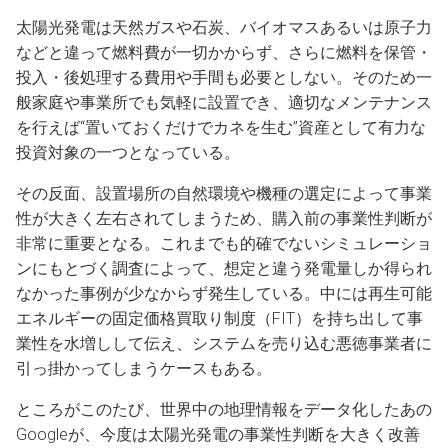
太陽光発電は天然ガスや石炭、バイオマスあるいは原子力
などと違って燃料費が一切かからず、さらに燃料を保管・
投入・後処理する費用や手間も必要としない。そのため一
般家庭や事業所でも気軽に設置でき、適切なメンテナンス
を行えば“置いておくだけでカネを生む”資産として有力な
投資対象の一つとなっている。
その反面、設置場所の自然環境や機種の選定によって事業
性が大きく左右されてしまうため、購入前の事業性判断が
非常に重要となる。これまでも的確でないシミュレーショ
ンにもとづく調査によって、想定と違う発電量しか得られ
なかった事例が少なからず発生している。中には再生可能
エネルギーの固定価格買取り制度（FIT）を持ち出して事
業性を水増しして伝え、システムを売り込む悪徳事業者に
引っ掛かってしまうケースもある。
ところがこのたび、世界中の地理情報をデータ化したあの
Googleが、今度は太陽光発電の事業性判断を大きく改善