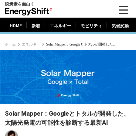
脱炭素を面白く
HOME
新着
エネルギー
モビリティ
気候変動
EnergyShift（エ
ナ
ジ
HOME
新着
エネルギー
モビリティ
気候変動
ー
シ
ホーム
エネルギー
Solar Mapper：Googleとトタルが開発した、太陽光発電の可能性を診断する最新AI
フ
ト）
Solar Mapper：Googleとトタルが開発した、
太陽光発電の可能性を診断する最新AI