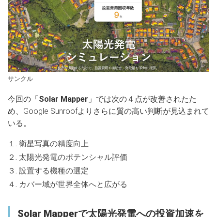
サンクル
今回の「
Solar Mapper
」では次の４点が改善されたた
め、Google Sunroofよりさらに質の高い判断が見込まれて
いる。
１. 衛星写真の精度向上
２. 太陽光発電のポテンシャル評価
３. 設置する機種の選定
４. カバー域が世界全体へと広がる
Solar Mapperで太陽光発電への投資加速を