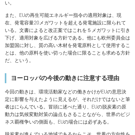
い。
また、EUの再生可能エネルギー指令の適用対象は、現
在、発電容量20メガワットを超える発電施設に限られて
いる。文書によると改正案ではこれを５メガワットに引き
下げ、適用対象を広げる方針である。他にも欧州委員会は
加盟国に対し、質の高い木材を発電原料として使用するこ
とは、他の原料を使い切った場合に限ることも求める方針
だ、という。
ヨーロッパの今後の動きに注意する理由
今回の動きは、環境活動家などの働きかけがEUの意思決
定に影響を与えたように見えるが、それだけではないと筆
者はにらんでいる。冒頭に述べた通り、EUの脱炭素の原
動力は気候変動対策の論点もさることながら、世界のビジ
ネス覇権争いの側面も、EUの場合には必ずある。
脱炭素が進んでいる地域であるからこそ、世界の方向性を