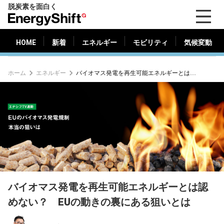
脱炭素を面白く
HOME
新着
エネルギー
モビリティ
気候変動
EnergyShift（エ
ナ
ジ
HOME
新着
エネルギー
モビリティ
気候変動
ー
シ
ホーム
エネルギー
バイオマス発電を再生可能エネルギーとは認めない？ EUの動きの裏にある狙いとは
フ
ト）
バイオマス発電を再生可能エネルギーとは認
めない？ EUの動きの裏にある狙いとは