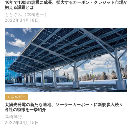
10年で10倍の規模に成長、拡大するカーボン・クレジット市場が
抱える課題とは
もとさん（本橋恵一）
2022年04月18日
エネルギー
太陽光発電の新たな適地、ソーラーカーポートに新規参入続々　
各社の特徴を一挙紹介
高橋洋行
2022年04月15日