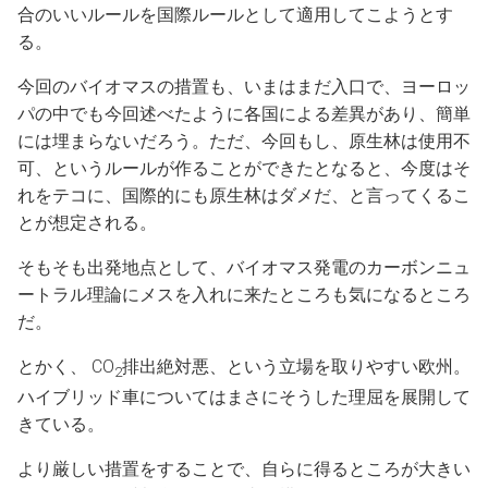
合のいいルールを国際ルールとして適用してこようとす
る。
今回のバイオマスの措置も、いまはまだ入口で、ヨーロッ
パの中でも今回述べたように各国による差異があり、簡単
には埋まらないだろう。ただ、今回もし、原生林は使用不
可、というルールが作ることができたとなると、今度はそ
れをテコに、国際的にも原生林はダメだ、と言ってくるこ
とが想定される。
そもそも出発地点として、バイオマス発電のカーボンニュ
ートラル理論にメスを入れに来たところも気になるところ
だ。
とかく、 CO
排出絶対悪、という立場を取りやすい欧州。
2
ハイブリッド車についてはまさにそうした理屈を展開して
きている。
より厳しい措置をすることで、自らに得るところが大きい