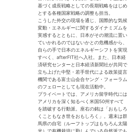
基づく成長戦略としての長期戦略をはじめ
とする各種国家戦略の調整も担当。
こうした外交の現場を通じ、国際的な気候
変動・エネルギーに関するダイナミズムを
実感するとともに、日本がその潮流に置い
ていかれるのではないかとの危機感から、
自らの手で日本のエネルギーシフトを実現
すべく、afterFIT社へ入社。また、日本経
済研究センターと日本経済新聞社が共同で
立ち上げた中堅・若手世代による政策提言
機関である富士山会合ヤング・フォーラム
のフェローとしても現在活動中。
プライベートでは、アメリカ留学時代には
アメリカを深く知るべく米国50州すべて
を踏破する行動派。座右の銘は「おもしろ
くこともなき世をおもしろく」。週末は群
馬県の自宅（ルーフトップはもちろん太陽
光）で有機栽培に勤しんでいる自然派でも