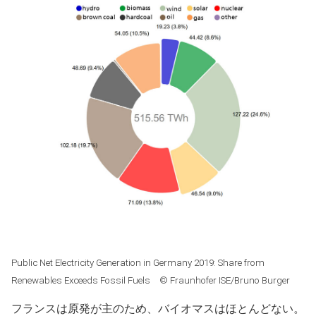
Public Net Electricity Generation in Germany 2019: Share from
Renewables Exceeds Fossil Fuels © Fraunhofer ISE/Bruno Burger
フランスは原発が主のため、バイオマスはほとんどない。