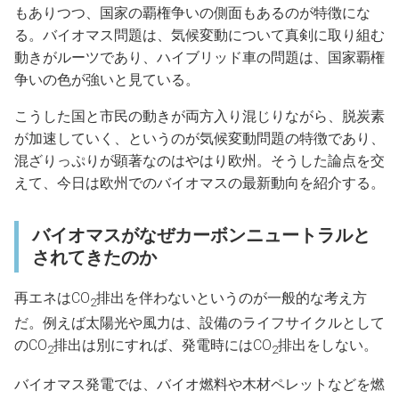
もありつつ、国家の覇権争いの側面もあるのが特徴にな
る。バイオマス問題は、気候変動について真剣に取り組む
動きがルーツであり、ハイブリッド車の問題は、国家覇権
争いの色が強いと見ている。
こうした国と市民の動きが両方入り混じりながら、脱炭素
が加速していく、というのが気候変動問題の特徴であり、
混ざりっぷりが顕著なのはやはり欧州。そうした論点を交
えて、今日は欧州でのバイオマスの最新動向を紹介する。
バイオマスがなぜカーボンニュートラルと
されてきたのか
再エネはCO
排出を伴わないというのが一般的な考え方
2
だ。例えば太陽光や風力は、設備のライフサイクルとして
のCO
排出は別にすれば、発電時にはCO
排出をしない。
2
2
バイオマス発電では、バイオ燃料や木材ペレットなどを燃