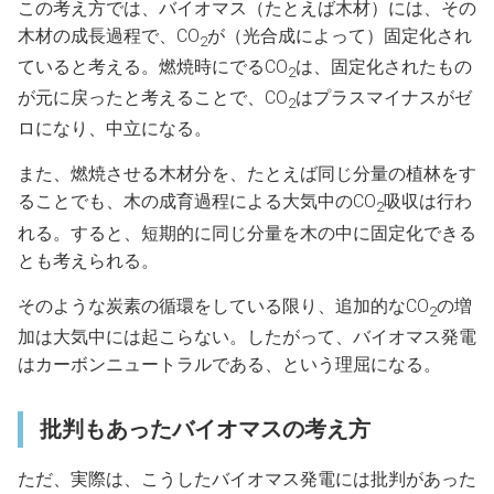
この考え方では、バイオマス（たとえば木材）には、その
木材の成長過程で、CO
が（光合成によって）固定化され
2
ていると考える。燃焼時にでるCO
は、固定化されたもの
2
が元に戻ったと考えることで、CO
はプラスマイナスがゼ
2
ロになり、中立になる。
また、燃焼させる木材分を、たとえば同じ分量の植林をす
ることでも、木の成育過程による大気中のCO
吸収は行わ
2
れる。すると、短期的に同じ分量を木の中に固定化できる
とも考えられる。
そのような炭素の循環をしている限り、追加的なCO
の増
2
加は大気中には起こらない。したがって、バイオマス発電
はカーボンニュートラルである、という理屈になる。
批判もあったバイオマスの考え方
ただ、実際は、こうしたバイオマス発電には批判があった