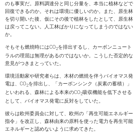
のも事実だ。原料調達分と同じ分量を、本当に植林などで
回復できるのか。それは環境に優しいのか。また、原生林
を切り開いた後、仮にその後で植林をしたとして、原生林
は戻ってこない。人工林ばかりになってしまうのではない
か。
そもそも燃焼時にはCO
を排出するし、カーボンニュート
2
ラルの理屈は無理があるのではないか。こうした否定的な
意見がつきまとっていた。
環境活動家や研究者らは、木材の燃焼を伴うバイオマス発
電は、CO
を排出し、「カーボンシンク（炭素の蓄積）」
2
といわれる、森林による本来のCO
吸収機能を低下させる
2
として、バイオマス発電に反対をしていた。
彼らは欧州委員会に対して、欧州の「再生可能エネルギー
指令」を改正し、森林由来の原料を使った電力を再生可能
エネルギーと認めないように求めてきた。