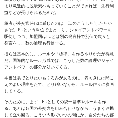
より急進的に脱炭素へもっていくことができれば、先行利
益などが受けられるためだ。
筆者が外交官時代に感じたのは、EUのこうした"したたか
さ"だ。EUという単位でまとまり、ジャイアントパワーを
駆使しつつ、加盟国はEUとは別の発言枠で別個で次々と
発言をし、数の論理も行使する。
彼らは基本的に、ルールや「標準」を作るやりかたが得意
だ。国際的なルール形成では、こうした数の論理やジャイ
アントパワーの部分が効いてくる。
本当は裏でとりたいもくろみがあるのに、表向きには聞こ
えのよい理由をたて、とり繕いながら、ルール作りに参画
してくる。
そのために、まず、EUとしての統一基準やルールを作
る。あとは各国の外交力を組み合わせながら、うまく連携
して立ち回る。こういう形でいつの間にか、自分たちの都