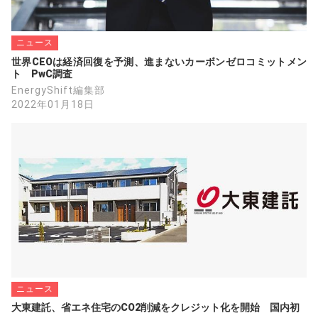
ニュース
世界CEOは経済回復を予測、進まないカーボンゼロコミットメン
ト　PwC調査
EnergyShift編集部
2022年01月18日
ニュース
大東建託、省エネ住宅のCO2削減をクレジット化を開始　国内初