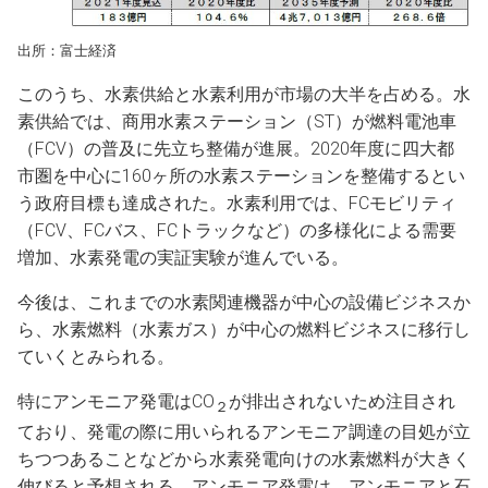
出所：富士経済
このうち、水素供給と水素利用が市場の大半を占める。水
素供給では、商用水素ステーション（ST）が燃料電池車
（FCV）の普及に先立ち整備が進展。2020年度に四大都
市圏を中心に160ヶ所の水素ステーションを整備するとい
う政府目標も達成された。水素利用では、FCモビリティ
（FCV、FCバス、FCトラックなど）の多様化による需要
増加、水素発電の実証実験が進んでいる。
今後は、これまでの水素関連機器が中心の設備ビジネスか
ら、水素燃料（水素ガス）が中心の燃料ビジネスに移行し
ていくとみられる。
特にアンモニア発電はCO
が排出されないため注目され
２
ており、発電の際に用いられるアンモニア調達の目処が立
ちつつあることなどから水素発電向けの水素燃料が大きく
伸びると予想される。アンモニア発電は、アンモニアと石