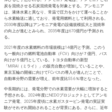
炭を混焼させる石炭混焼発電を対象とする。アンモニア
は、液体水素と異なり、常温で圧力をかけて運べることか
ら水素輸送に適しており、発電用燃料として利用される。
2030年度以降はアンモニア発電の設備規模拡大と混焼率
の向上が進むとみられ、2035年度は670億円が予測され
る。
2021年度の水素燃料の市場規模は14億円と予測。このう
ち一般向けの燃料電池自動車（FCV）向けが７億円、バス
向けが５億円としている。トヨタ自動車の新型
「MIRAI（ミライ）」の販売台数が増加していることや、
東京五輪の開催に向けてFCバスの導入が進んだことで、
自動車分野の需要が増え、前年度比55.6％増となった。
中長期的には、発電分野での水素需要が大幅に増加すると
予想される。2024年度にNEDOプロジェクトとしてアンモ
ニア発電、2025年度頃に水素ガスタービン発電の実証実
験がそれぞれ開始されることが背景にある。さらに、近年