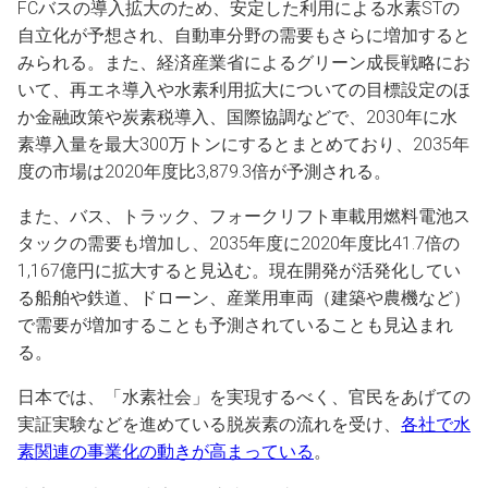
FCバスの導入拡大のため、安定した利用による水素STの
自立化が予想され、自動車分野の需要もさらに増加すると
みられる。また、経済産業省によるグリーン成長戦略にお
いて、再エネ導入や水素利用拡大についての目標設定のほ
か金融政策や炭素税導入、国際協調などで、2030年に水
素導入量を最大300万トンにするとまとめており、2035年
度の市場は2020年度比3,879.3倍が予測される。
また、バス、トラック、フォークリフト車載用燃料電池ス
タックの需要も増加し、2035年度に2020年度比41.7倍の
1,167億円に拡大すると見込む。現在開発が活発化してい
る船舶や鉄道、ドローン、産業用車両（建築や農機など）
で需要が増加することも予測されていることも見込まれ
る。
日本では、「水素社会」を実現するべく、官民をあげての
実証実験などを進めている脱炭素の流れを受け、
各社で水
素関連の事業化の動きが高まっている
。