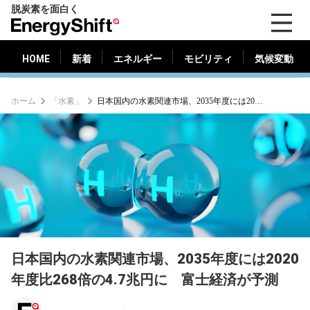
脱炭素を面白く
HOME
新着
エネルギー
モビリティ
気候変動
EnergyShift（エ
ナ
ジ
HOME
新着
エネルギー
モビリティ
気候変動
ー
シ
ホーム
「水素」
日本国内の水素関連市場、2035年度には2020年度比268倍の4.7兆円に 富士経済が予測
フ
ト）
日本国内の水素関連市場、2035年度には2020
年度比268倍の4.7兆円に 富士経済が予測