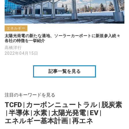
エネルギー
太陽光発電の新たな適地、ソーラーカーポートに新規参入続々　
各社の特徴を一挙紹介
高橋洋行
2022年04月15日
記事一覧を見る
注目のキーワードを見る
TCFD
|
カーボンニュートラル
|
脱炭素
|
半導体
|
水素
|
太陽光発電
|
EV
|
エネルギー基本計画
|
再エネ