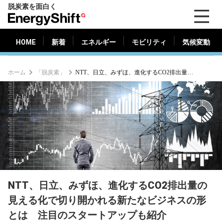
脱炭素を面白く
HOME
新着
エネルギー
モビリティ
気候変動
EnergyShift（エ
ナ
ジ
HOME
新着
エネルギー
モビリティ
気候変動
ー
シ
ホーム
「脱炭素」
NTT、日立、みずほ、進化するCO2排出量の見える化で切り開かれる新たなビジネスの形とは 注目のスタートアップも紹介
フ
ト）
NTT、日立、みずほ、進化するCO2排出量の
見える化で切り開かれる新たなビジネスの形
とは 注目のスタートアップも紹介