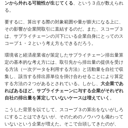
ンから外れる可能性が生じてくる
、という３点が数えられ
る。
要するに、算出する際の対象範囲や量が膨大になる上に、
その影響が企業間取引に直結するのだ。また、スコープ３
は、サプライチェーンの川下にいる企業自身にとってのス
コープ１・２という考え方もできるだろう。
環境省と経済産業省が策定したサプライチェーン排出量算
定の基本的な考え方には、取引先から排出量の提供を受け
る方法（一次データを利用する方法）と活動量を自社で収
集し、該当する排出原単位を掛け合わせることにより算定
する方法の２つがあるとされている。しかし、
大企業であ
ればあるほど、サプライチェーンに与する企業がそれぞれ
自社の排出量を算定していないケースは増えていく
。
こうした背景を以てして、スコープ３の算出をないがしろ
にすることはできないが、そのためのノウハウも備わって
いないという企業が増えた。そこで台頭してきたのが、