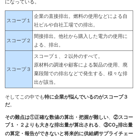
になっている。
企業の直接排出。燃料の使用などによる自
スコープ１
社ビルや自社工場での排出。
間接排出。他社から購入した電力の使用に
スコープ２
よる、排出。
スコープ１、２以外のすべて。
原材料の調達や顧客による製品の使用、廃
スコープ３
棄段階での排出などで発生する、様々な排
出が該当。
そしてこの中でも
特に企業が悩んでいるのがスコープ３
だ
。
その難点は①正確な数値の算出・把握が難しい
、
②スコー
プ１・２よりも大きな排出量が算出される
、
③CO
排出量
2
の算定・報告ができないと将来的に供給網サプライチェー