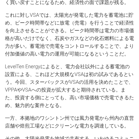
く買い戻すことになるため、経済性の面で課題が残る。
これに対しVSAでは、太陽光が発電した電力を蓄電池に貯
め、ピーク時間帯などに放電（売電）を行うことで経済性
を向上させることができる。ピーク時間帯は電力の市場価
格が高いだけでなく、石炭やガスなどの化石燃料による電
力が多い。蓄電池で売電をコントロールすることで、より
付加価値の高い電力の運用が可能になるということだ。
LevelTen Energyによると、電力会社以外による蓄電池の
設置による、これほど大規模なVSAは初の試みであるとい
う。今回、スターバックスがVSAの活用を決めたことで、
VPPAやVSAへの投資が拡大すると期待されている。ま
た、投資する側にとっても、高い市場価格で売電できるた
め、魅力的な案件となる。
一方、本拠地のワシントン州では風力発電から州内の直営
店舗や焙煎工場などにクリーンな電力を調達している。
その他、太陽光発電を地域で共有する、いわゆるコミュニ