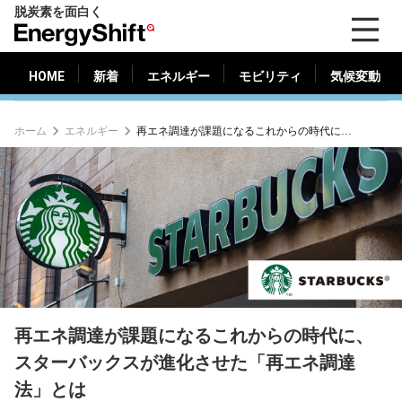
脱炭素を面白く
HOME
新着
エネルギー
モビリティ
気候変動
EnergyShift（エ
ナ
ジ
HOME
新着
エネルギー
モビリティ
気候変動
ー
シ
ホーム
エネルギー
再エネ調達が課題になるこれからの時代に、スターバックスが進化させた「再エネ調達法」とは
フ
ト）
再エネ調達が課題になるこれからの時代に、
スターバックスが進化させた「再エネ調達
法」とは