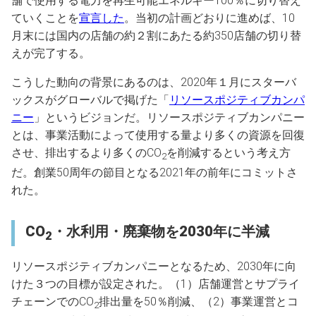
舗で使用する電力を再生可能エネルギー100％に切り替え
ていくことを
宣言した
。当初の計画どおりに進めば、10
月末には国内の店舗の約２割にあたる約350店舗の切り替
えが完了する。
こうした動向の背景にあるのは、2020年１月にスターバ
ックスがグローバルで掲げた「
リソースポジティブカンパ
ニー
」というビジョンだ。リソースポジティブカンパニー
とは、事業活動によって使用する量より多くの資源を回復
させ、排出するより多くのCO
を削減するという考え方
2
だ。創業50周年の節目となる2021年の前年にコミットさ
れた。
CO
・水利用・廃棄物を2030年に半減
2
リソースポジティブカンパニーとなるため、2030年に向
けた３つの目標が設定された。（1）店舗運営とサプライ
チェーンでのCO
排出量を50％削減、（2）事業運営とコ
2