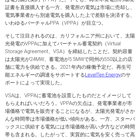
証書を直接購入する一方、発電所の電気は市場に売却し、
電気事業者から別途電気を購入した上で差額を決済する、
いわゆるバーチャルPPA（VPPA）が目立つ。
そして注目されるのは、カリフォルニア州において、太陽
光発電のVPPAに加えてバーチャル蓄電契約（Virtual
Storage Agreement、VSA）を締結したことだ。契約容量
は太陽光が24MW、蓄電池が5.5MWで同州の550以上の店
舗に電力を供給できる。2021年内の稼働予定だ。再生可
能エネルギーの調達をサポートする
LevelTen Energy
のサ
ポートによって実現した。
VSAは、VPPAに蓄電池を設置したものだとイメージして
もらえればいいだろう。VPPAの欠点は、発電事業者が市
場価格で電気を販売することになるが、太陽光発電がさか
んな時間帯は市場価格が低い傾向がある。一方、スターバ
ックスに供給する電気には市場価格が高い夕方などの時間
帯も含まれる。したがって、実質的に電気を安く売って高