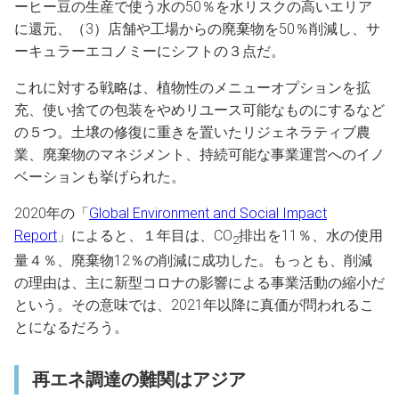
ーヒー豆の生産で使う水の50％を水リスクの高いエリア
に還元、（3）店舗や工場からの廃棄物を50％削減し、サ
ーキュラーエコノミーにシフトの３点だ。
これに対する戦略は、植物性のメニューオプションを拡
充、使い捨ての包装をやめリユース可能なものにするなど
の５つ。土壌の修復に重きを置いたリジェネラティブ農
業、廃棄物のマネジメント、持続可能な事業運営へのイノ
ベーションも挙げられた。
2020年の「
Global Environment and Social Impact
Report
」によると、１年目は、CO
排出を11％、水の使用
2
量４％、廃棄物12％の削減に成功した。もっとも、削減
の理由は、主に新型コロナの影響による事業活動の縮小だ
という。その意味では、2021年以降に真価が問われるこ
とになるだろう。
再エネ調達の難関はアジア