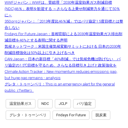
WWFジャパン：WWFは、菅総理「2030年温室効果ガス削減目標
(NDC)46％」表明を歓迎する ～さらなる上乗せ削減努力を通じて50％
に～
350.orgジャパン：「2013年度比46％減」ではパリ協定1.5度目標とは整
合しない
Fridays For Future Japan：首相官邸による2030年温室効果ガス排出削
減目標を46%とする表明に関する声明
気候ネットワーク：米国主催気候変動サミットにおける 日本の2030年
削減目標強化は50%以上に引き上げるべき
CAN-Japan：日本の新目標「46%削減」では気候危機は防げない パ
リ協定の1.5℃目標を守るため、さらなる目標引き上げと政策強化を
Climate Action Tracker：New momentum reduces emissions gap,
but huge gap remains - analysis
グレタ・トゥーンベリ：This is an emergency alert for the general
public（Twitter）
温室効果ガス
NDC
JCLP
パリ協定
グレタ・トゥーンベリ
Fridays For Future
脱炭素