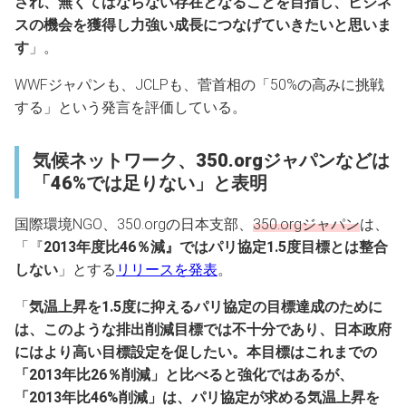
され、無くてはならない存在となることを目指し、ビジネ
スの機会を獲得し力強い成長につなげていきたいと思いま
す
」。
WWFジャパンも、JCLPも、菅首相の「50%の高みに挑戦
する」という発言を評価している。
気候ネットワーク、350.orgジャパンなどは
「46%では足りない」と表明
国際環境NGO、350.orgの日本支部、
350.orgジャパン
は、
「『
2013年度比46％減』ではパリ協定1.5度目標とは整合
しない
」とする
リリースを発表
。
「
気温上昇を1.5度に抑えるパリ協定の目標達成のために
は、このような排出削減目標では不十分であり、日本政府
にはより高い目標設定を促したい。本目標はこれまでの
「2013年比26％削減」と比べると強化ではあるが、
「2013年比46%削減」は、パリ協定が求める気温上昇を