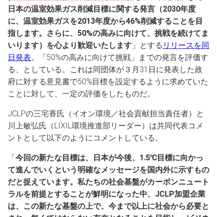
日本の温室効果ガス削減目標に関する発言（2030年度
に、温室効果ガスを2013年度から46%削減することを目
指します。さらに、50%の高みに向けて、挑戦を続けてま
いります）を心より歓迎いたします
」とする
リリースを同
日発表
。「50%の高みに向けて挑戦」までの発言を評価す
る、としている。これは同団体が３月31日に発表した政
府に対する意見書で50%目標を設定するように求めていた
ことに対して、一定の評価をしたものだ。
JCLPの三宅香氏（イオン環境／社会貢献担当責任者）と
川上敏弘氏（LIXIL環境推進部リーダー）は共同代表コメ
ントとして以下のようにコメントしている。
「
今回の新たな目標は、日本が今後、1.5℃目標に向かっ
て進んでいくという明確なメッセージを国内外に示すもの
だと捉えています。私たちの社会基盤がカーボンニュート
ラルを前提とすることが鮮明になった中、JCLP加盟企業
は、この新たな基盤の上で、今まで以上に社会から必要と