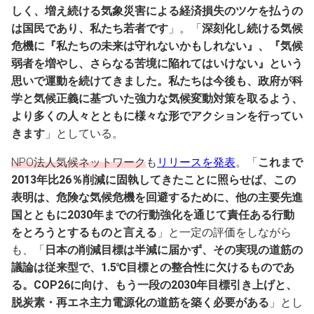
しく、増え続ける気象災害による経済損失のツケを払うの
は国民であり、私たち若者です
」。「
深刻化し続ける気候
危機に『私たちの未来は守れないかもしれない』、『気候
弱者を増やし、さらなる苦境に陥れてはいけない』という
思いで運動を続けてきました。私たちは今後も、政府が科
学と気候正義に基づいた強力な気候変動対策を取るよう、
より多くの人々とともに様々な形でアクションを行ってい
きます
」としている。
NPO法人気候ネットワーク
も
リリースを発表
。「
これまで
2013年比26％削減に固執してきたことに照らせば、この
表明は、危険な気候危機を回避するために、他の主要先進
国とともに2030年までの行動強化を通じて責任ある行動
をとろうとするものと言える
」と一定の評価をしながら
も、「
日本の削減目標は半減に届かず、その実現の道筋の
議論は従来型で、1.5℃目標との整合性に欠けるものであ
る。COP26に向け、もう一段の2030年目標引き上げと、
脱炭素・再エネ主力電源化の道筋を築く必要がある
」とし