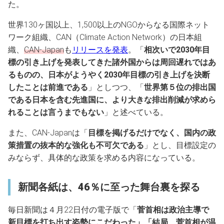
た。
世界130ヶ国以上、1,500以上のNGOからなる国際ネット
ワーク組織、CAN（Climate Action Network）の日本組
織、
CAN-Japan
も
リリースを発表
。「
相次いで2030年目
標の引き上げを発表してきた諸外国からは周回遅れではあ
るものの、日本がようやく2030年目標の引き上げを決断
したことは前進である
」としつつ、「
世界第５位の排出国
である日本を含む先進国に、より大きな排出削減が求めら
れることは言うまでもない
」と述べている。
また、CAN-Japanは「
目標を掲げるだけでなく、国内の政
策措置の抜本的な強化も不可欠である
」とし、目標設定の
みならず、具体的な政策を求める内容になっている。
新聞各紙は、46％に至った舞台裏を探る
毎日新聞は４月22日付の電子版で「
菅首相は政治主導で
新目標を打ち出す姿勢にこだわった」「結局、菅首相が温