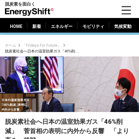
脱炭素を面白く
HOME
新着
エネルギー
モビリティ
気候変動
EnergyShift（エ
ナ
ジ
HOME
新着
エネルギー
モビリティ
気候変動
ー
シ
ホーム
「Fridays For Future」
フ
脱炭素社会へ日本の温室効果ガス「46%削減」 菅首相の表明に内外から反響 「より高みへ挑戦」
ト）
脱炭素社会へ日本の温室効果ガス「46%削
減」 菅首相の表明に内外から反響 「より