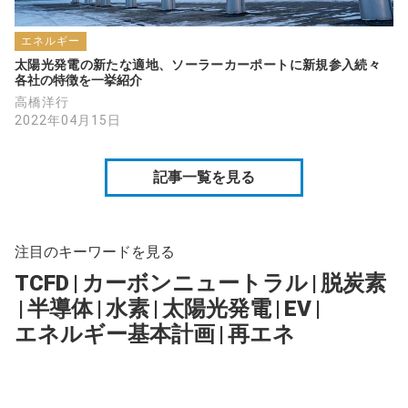
エネルギー
太陽光発電の新たな適地、ソーラーカーポートに新規参入続々　
各社の特徴を一挙紹介
高橋洋行
2022年04月15日
記事一覧を見る
注目のキーワードを見る
TCFD
|
カーボンニュートラル
|
脱炭素
|
半導体
|
水素
|
太陽光発電
|
EV
|
エネルギー基本計画
|
再エネ