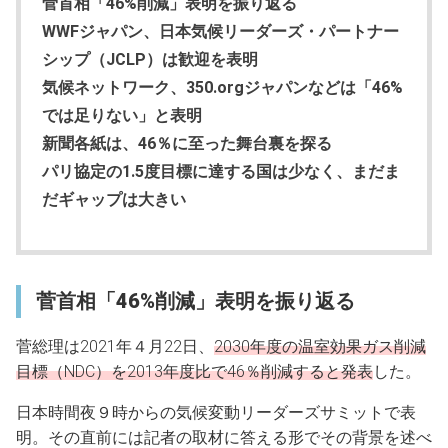
菅首相「46%削減」表明を振り返る
WWFジャパン、日本気候リーダーズ・パートナー
シップ（JCLP）は歓迎を表明
気候ネットワーク、350.orgジャパンなどは「46%
では足りない」と表明
新聞各紙は、46％に至った舞台裏を探る
パリ協定の1.5度目標に達する国は少なく、まだま
だギャップは大きい
菅首相「46%削減」表明を振り返る
菅総理は2021年４月22日、
2030年度の温室効果ガス削減
目標（NDC）を2013年度比で46％削減すると発表
した。
日本時間夜９時からの気候変動リーダーズサミットで表
明。その直前には記者の取材に答える形でその背景を述べ