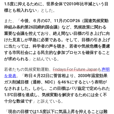
1.5度に抑えるために、世界全体で2010年比半減という目
標とも相入れない
」とした。
また、「
今後、６月のG7、11月のCOP26（国連気候変動
枠組み条約第26回締約国会議）など、気候政策に関わる
重要な会議を控えており、絶え間ない目標の引き上げに向
けた見直しが早急に必要である。そして、目標の引き上げ
に当たっては、科学者の声を聴き、若者や気候危機を憂慮
する市民社会による民主的な参加プロセスを確保すること
が求められる
」と結んでいる。
若者たちの気候変動運動、
Fridays For Future Japan
も
声明
を発表
。「
昨日４月22日に菅首相より、2030年温室効果
ガス削減目標（通称、NDC）を46％にするという表明が
なされました。しかし、この目標はパリ協定で定められた
1.5℃目標を達成し、気候変動を解決するためには全く不
十分な数値です
」と訴えている。
「
現在の目標では1.5度以下に気温上昇を抑えることは難