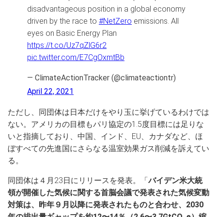
disadvantageous position in a global economy
driven by the race to
#NetZero
emissions. All
eyes on Basic Energy Plan
https://t.co/Uz7qZlG6r2
pic.twitter.com/E7CgOxmtBb
— ClimateActionTracker (@climateactiontr)
April 22, 2021
ただし、同団体は日本だけをやり玉に挙げているわけでは
ない。アメリカの目標もパリ協定の1.5度目標には足りな
いと指摘しており、中国、インド、EU、カナダなど、ほ
ぼすべての先進国にさらなる温室効果ガス削減を訴えてい
る。
同団体は４月23日にリリースを発表。「
バイデン米大統
領が開催した気候に関する首脳会議で発表された気候変動
対策は、昨年９月以降に発表されたものと合わせ、2030
年の排出量ギャップを約12〜14％（2.6〜3.7GtCO
e）縮