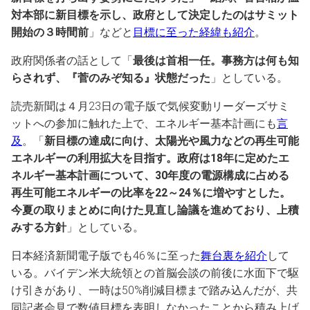
対本部に新目標を示し、政府として決定したのはサミット
開始の３時間前
」などと
目標に至った経緯も紹介
。
政府関係者の話として「
最後は首相一任。事務方は何も知
らされず、『菅のみぞ知る』状態だった
」としている。
読売新聞は４月23日の電子版で気候変動リーダーズサミ
ットへの参加に触れた上で、エネルギー基本計画にも
言
及
。「
新目標の達成に向け、太陽光や風力などの再生可能
エネルギーの利用拡大を目指す。政府は18年に定めたエ
ネルギー基本計画について、30年度の電源構成に占める
再生可能エネルギーの比率を22～24％に増やすとした。
今夏の取りまとめに向けた見直し論議を進めており、上積
みする方針
」としている。
日本経済新聞電子版でも46％に至った
舞台裏を紹介
して
いる。バイデン米大統領との首脳会談の前後に水面下で駆
け引きがあり、一時は50%削減目標まで踏み込んだが、共
同記者会見で数値目標を表明しなかったことから積み上げ