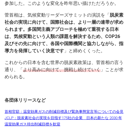
参加した。このような変化を昨年思い描けただろうか。
菅首相は、気候変動リーダーズサミットの演説を「
脱炭素
社会の実現に向けて、国際社会は、より一層の連帯が求め
られます。多国間主義アプローチを極めて重視する日本
は、気候変動という人類の課題を解決するため、COP26
及びその先に向けて、各国や国際機関と協力しながら、指
導力を発揮していく決意です
」と締めくくった。
これからの日本を含む世界の脱炭素政策は、菅首相の言う
通り、「
より高みに向けて、挑戦し続けていく
」ことが求
められる。
各団体リリースなど
首相官邸：温室効果ガスの削減目標及び緊急事態宣言等についての会見
JCLP：脱炭素社会の実現を目指す175社の企業 日本の新たな 2030 年
温室効果ガス排出削減目標を歓迎