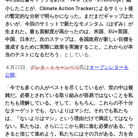
2
小したことが、Climate Action Trackerによるサミット後
の暫定的な分析で明らかになった。まだまだギャップは大
きいが、今回のサミットで新たなモメンタム（はずみ）が
生まれた。最も貢献度が高かったのは、米国、EU+英国、
中国、日本だ。次のステップは、各国政府が新しい目標を
達成するために実際に政策を実施すること。これからが本
当のテストになるだろう
」としている。
４月22日、
グレタ・トゥーンベリ
氏は
オープンレターを
公開
。
「
今でも多くの人がベストを尽くしているが、世の中は複
雑だ。必要とされている取り組みが容易ではないことを私
たちも理解している。そして、もちろん、これらの不十分
なターゲットでも、ないよりはマシだ。それでも私たち
は、「ないよりはマシ」という理由だけで満足してはなら
ない。私たちは、さらにここから前に進む必要がある。で
きると信じて進めよう。私たちにはその力がある。力を合