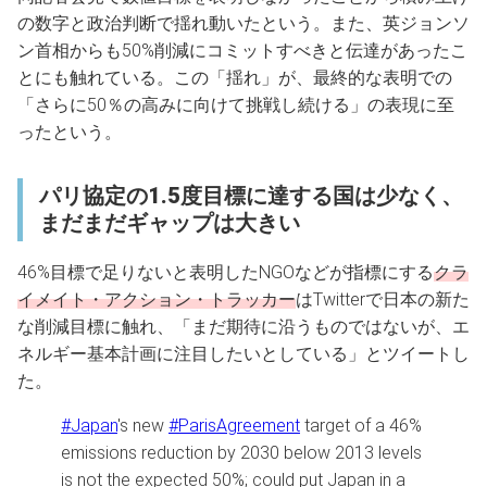
の数字と政治判断で揺れ動いたという。また、英ジョンソ
ン首相からも50%削減にコミットすべきと伝達があったこ
とにも触れている。この「揺れ」が、最終的な表明での
「さらに50％の高みに向けて挑戦し続ける」の表現に至
ったという。
パリ協定の1.5度目標に達する国は少なく、
まだまだギャップは大きい
46%目標で足りないと表明したNGOなどが指標にする
クラ
イメイト・アクション・トラッカー
はTwitterで日本の新た
な削減目標に触れ、「まだ期待に沿うものではないが、エ
ネルギー基本計画に注目したいとしている」とツイートし
た。
#Japan
's new
#ParisAgreement
target of a 46%
emissions reduction by 2030 below 2013 levels
is not the expected 50%; could put Japan in a