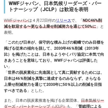
WWFジャパン、日本気候リーダーズ・パー
トナーシップ（JCLP）は歓迎を表明
WWFジャパン
は４月22日付の
リリース
で、「
NDC46%削
減を歓迎する〜更なる上乗せ削減努力を通じて50%に
」と
表明。
「
このたび日本が、保守的な積み上げの範疇でのみ目標を
掲げる従来の傾向を脱して、2030年46％削減（2013年
比）を掲げたことは、日本もようやくパリ協定に本気で向
きあうことを意味しており、WWFジャパンは評価した
い
」
「
世界の脱炭素化に先進国として真に貢献するためには、
日本は46％削減を真摯に達成するのみならず、さらなる
上乗せ削減努力を通じて2030年に50％以上の削減を目指
すべきである
」とした。
また、日本の脱炭素推進を掲げる企業団体、
日本気候リー
ダーズ・パートナーシップ（JCLP）
も、「
菅総理による