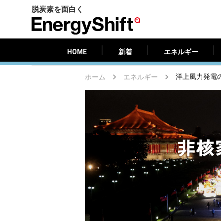
脱炭素を面白く
HOME
新着
エネルギー
EnergyShift（エ
ナ
ジ
HOME
新着
エネルギー
ー
シ
ホーム
エネルギー
洋上風力発電
フ
ト）