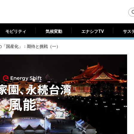
モビリティ
気候変動
エナシフTV
サス
モビリティ
気候変動
エナシフTV
サス
の「国産化」：期待と挑戦（一）