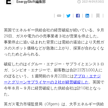
EnergyShift編集部
2021年09月30日
英国でエネルギー供給会社の経営破綻が続いている。９月
29日、ガスや電力の小売事業者３社が営業を停止した。
事業停止に追い込まれた背景には需給の逼迫により天然ガ
スのスポット価格などが急激に上がり、採算が合わなくな
ったためとみられる。
破綻したのはイグルー・エナジー・サプライとエンストロ
ガ、シンビオ・エナジーで、顧客数は合計23万3,000人に
のぼるという。１週間前の９月22日には
アブロ・エナジ
ーとグリーンサプライヤーの２社が経営破綻した
。英国で
今年８月～９月に経営破綻した供給会社は計10社となっ
た。
英ガス電力市場監督局（Ofgem）は、大手エネルギー供給