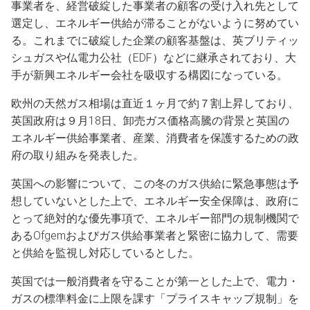
事業者を、経営破綻した事業者の顧客の受け入れ先として
選定し、エネルギー供給が滞ることがないように努めてい
る。これまでに破綻した企業の顧客基盤は、英ブリティッ
シュガスや仏電力公社（EDF）などに継承されており、大
手が新興エネルギー会社を吸収する構図になっている。
欧州の天然ガス相場は直近１ヶ月で約７割上昇しており、
英国政府は９月18日、卸売ガス価格高騰の背景と英国の
エネルギー供給事業者、産業、消費者を保護するための政
府の取り組みを発表した。
英国への影響について、この冬のガス供給に緊急事態は予
想していないとした上で、エネルギー安全保障は、政府に
とって絶対的な優先事項で、エネルギー部門の規制機関で
あるOfgemおよびガス供給事業者と緊密に協力して、需要
と供給を監視し対応しているとした。
英国では一般消費者を守ることが第一とした上で、電力・
ガスの標準料金に上限を課す「プライスキャップ規制」を