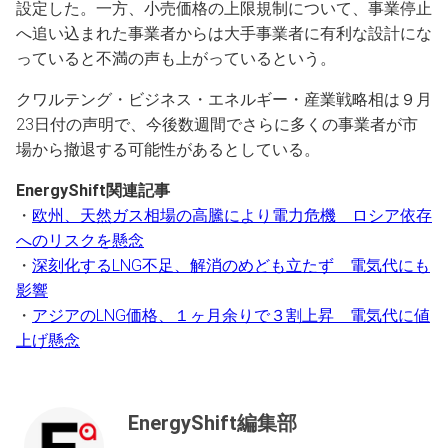
設定した。一方、小売価格の上限規制について、事業停止
へ追い込まれた事業者からは大手事業者に有利な設計にな
っていると不満の声も上がっているという。
クワルテング・ビジネス・エネルギー・産業戦略相は９月
23日付の声明で、今後数週間でさらに多くの事業者が市
場から撤退する可能性があるとしている。
EnergyShift関連記事
・
欧州、天然ガス相場の高騰により電力危機 ロシア依存
へのリスクを懸念
・
深刻化するLNG不足、解消のめども立たず 電気代にも
影響
・
アジアのLNG価格、１ヶ月余りで３割上昇 電気代に値
上げ懸念
EnergyShift編集部