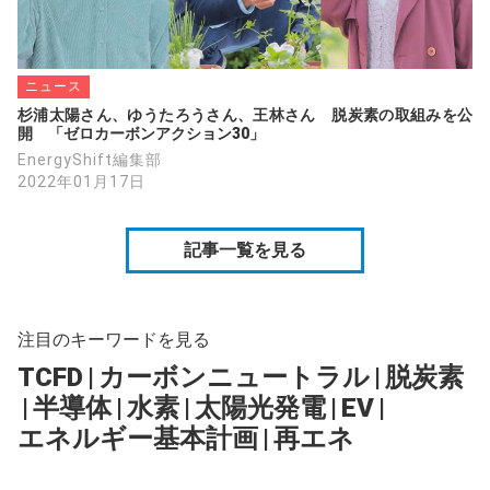
ニュース
杉浦太陽さん、ゆうたろうさん、王林さん　脱炭素の取組みを公
開　「ゼロカーボンアクション30」
EnergyShift編集部
2022年01月17日
記事一覧を見る
注目のキーワードを見る
TCFD
|
カーボンニュートラル
|
脱炭素
|
半導体
|
水素
|
太陽光発電
|
EV
|
エネルギー基本計画
|
再エネ