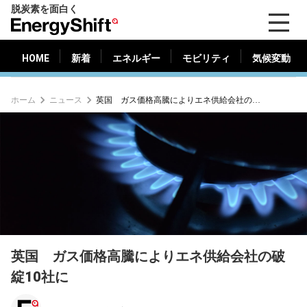
脱炭素を面白く
HOME
新着
エネルギー
モビリティ
気候変動
EnergyShift（エ
ナ
ジ
HOME
新着
エネルギー
モビリティ
気候変動
ー
シ
ホーム
ニュース
英国 ガス価格高騰によりエネ供給会社の破綻10社に
フ
ト）
英国 ガス価格高騰によりエネ供給会社の破
綻10社に