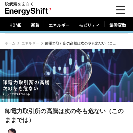
脱炭素を面白く
HOME
新着
エネルギー
モビリティ
気候変動
EnergyShift（エ
ナ
ジ
HOME
新着
エネルギー
モビリティ
気候変動
ー
シ
ホーム
エネルギー
卸電力取引所の高騰は次の冬も危ない（このままでは）
フ
ト）
卸電力取引所の高騰は次の冬も危ない（この
ままでは）