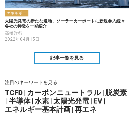
エネルギー
太陽光発電の新たな適地、ソーラーカーポートに新規参入続々　
各社の特徴を一挙紹介
高橋洋行
2022年04月15日
記事一覧を見る
注目のキーワードを見る
TCFD
|
カーボンニュートラル
|
脱炭素
|
半導体
|
水素
|
太陽光発電
|
EV
|
エネルギー基本計画
|
再エネ