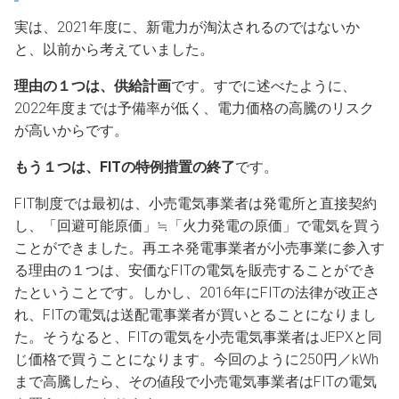
実は、2021年度に、新電力が淘汰されるのではないか
と、以前から考えていました。
理由の１つは、供給計画
です。すでに述べたように、
2022年度までは予備率が低く、電力価格の高騰のリスク
が高いからです。
もう１つは、FITの特例措置の終了
です。
FIT制度では最初は、小売電気事業者は発電所と直接契約
し、「回避可能原価」≒「火力発電の原価」で電気を買う
ことができました。再エネ発電事業者が小売事業に参入す
る理由の１つは、安価なFITの電気を販売することができ
たということです。しかし、2016年にFITの法律が改正さ
れ、FITの電気は送配電事業者が買いとることになりまし
た。そうなると、FITの電気を小売電気事業者はJEPXと同
じ価格で買うことになります。今回のように250円／kWh
まで高騰したら、その値段で小売電気事業者はFITの電気