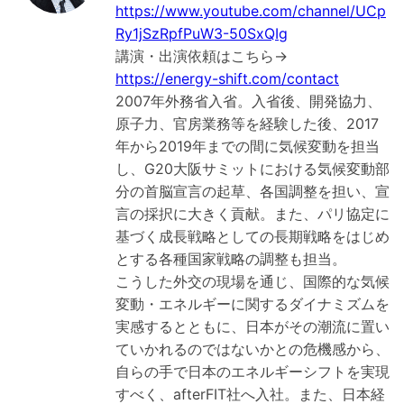
https://www.youtube.com/channel/UCp
Ry1jSzRpfPuW3-50SxQIg
講演・出演依頼はこちら→
https://energy-shift.com/contact
2007年外務省入省。入省後、開発協力、
原子力、官房業務等を経験した後、2017
年から2019年までの間に気候変動を担当
し、G20大阪サミットにおける気候変動部
分の首脳宣言の起草、各国調整を担い、宣
言の採択に大きく貢献。また、パリ協定に
基づく成長戦略としての長期戦略をはじめ
とする各種国家戦略の調整も担当。
こうした外交の現場を通じ、国際的な気候
変動・エネルギーに関するダイナミズムを
実感するとともに、日本がその潮流に置い
ていかれるのではないかとの危機感から、
自らの手で日本のエネルギーシフトを実現
すべく、afterFIT社へ入社。また、日本経