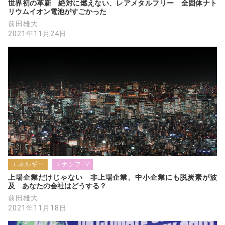
世界初の革新　絶対に燃えない、レアメタルフリー　全固体ナト
リウムイオン電池がすごかった
前田雄大
2021年11月24日
エネルギー
エナシフTV
上場企業だけじゃない　非上場企業、中小企業にも脱炭素が波
及　あなたの会社はどうする？
前田雄大
2021年11月18日