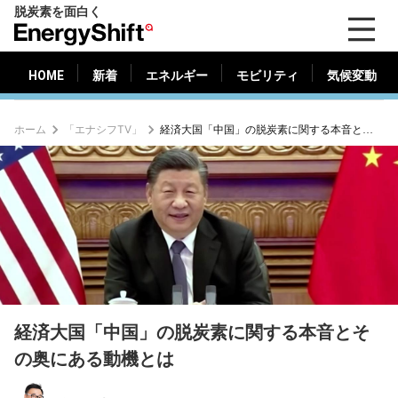
脱炭素を面白く
HOME
新着
エネルギー
モビリティ
気候変動
EnergyShift（エ
ナ
ジ
HOME
新着
エネルギー
モビリティ
気候変動
ー
シ
ホーム
「エナシフTV」
経済大国「中国」の脱炭素に関する本音とその奥にある動機とは
フ
ト）
経済大国「中国」の脱炭素に関する本音とそ
の奥にある動機とは