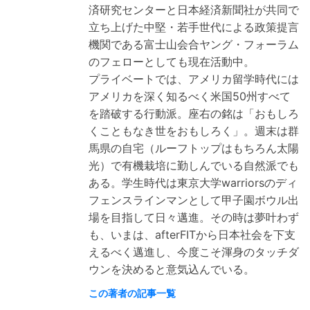
済研究センターと日本経済新聞社が共同で
立ち上げた中堅・若手世代による政策提言
機関である富士山会合ヤング・フォーラム
のフェローとしても現在活動中。
プライベートでは、アメリカ留学時代には
アメリカを深く知るべく米国50州すべて
を踏破する行動派。座右の銘は「おもしろ
くこともなき世をおもしろく」。週末は群
馬県の自宅（ルーフトップはもちろん太陽
光）で有機栽培に勤しんでいる自然派でも
ある。学生時代は東京大学warriorsのディ
フェンスラインマンとして甲子園ボウル出
場を目指して日々邁進。その時は夢叶わず
も、いまは、afterFITから日本社会を下支
えるべく邁進し、今度こそ渾身のタッチダ
ウンを決めると意気込んでいる。
この著者の記事一覧