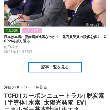
気候変動
エナシフTV
日本は本当に脱炭素後進国なのか？　化石賞受賞の誤解を解く：C
OP26を振り返る
前田雄大
2021年11月15日
記事一覧を見る
注目のキーワードを見る
TCFD
|
カーボンニュートラル
|
脱炭素
|
半導体
|
水素
|
太陽光発電
|
EV
|
エネルギー基本計画
|
再エネ