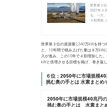
世界第３位の資源量2,340万kWを持
と、10年間で積み上げた量は９万k
入が進み、この10年で４割増加した。
kWと倍増させる目標を掲げ、巻き返
６位：2050年に市場規模
挑む奥の手とは 水素まとめ