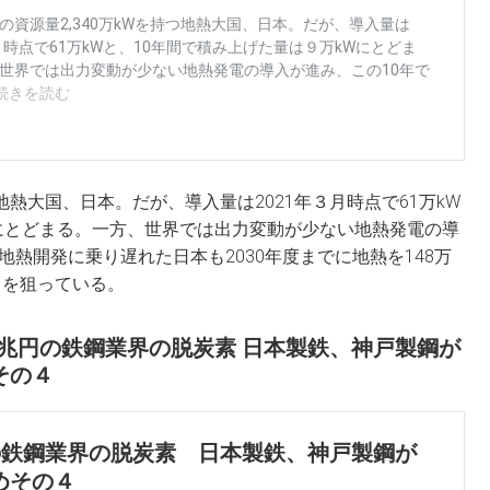
つ地熱大国、日本。だが、導入量は2021年３月時点で61万kW
Wにとどまる。一方、世界では出力変動が少ない地熱発電の導
地熱開発に乗り遅れた日本も2030年度までに地熱を148万
しを狙っている。
40兆円の鉄鋼業界の脱炭素 日本製鉄、神戸製鋼が
その４