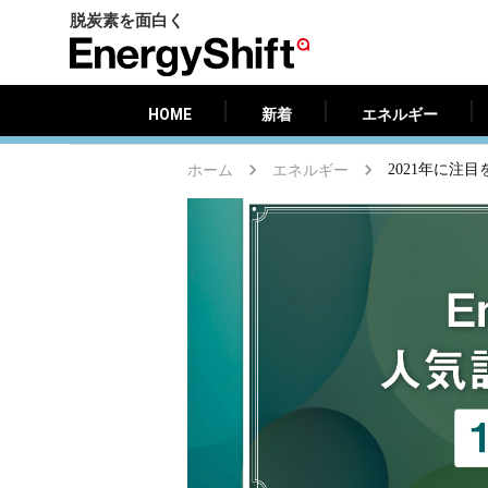
脱炭素を面白く
HOME
新着
エネルギー
EnergyShift（エ
ナ
ジ
HOME
新着
エネルギー
ー
シ
ホーム
エネルギー
2021年に注
フ
ト）