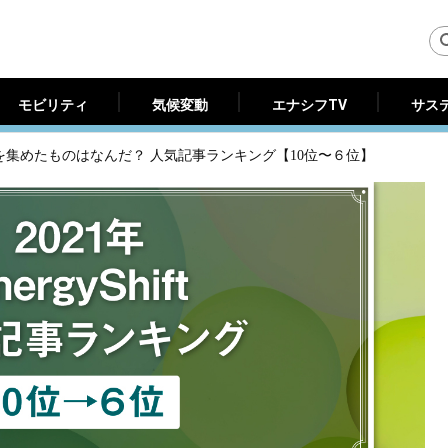
モビリティ
気候変動
エナシフTV
サス
モビリティ
気候変動
エナシフTV
サス
目を集めたものはなんだ？ 人気記事ランキング【10位〜６位】