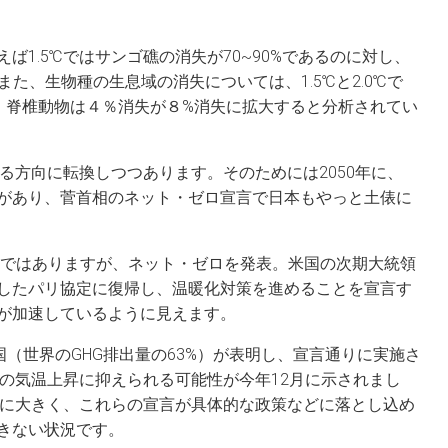
ば1.5℃ではサンゴ礁の消失が70~90%であるのに対し、
。また、生物種の生息域の消失については、1.5℃と2.0℃で
に、脊椎動物は４％消失が８%消失に拡大すると分析されてい
える方向に転換しつつあります。そのためには2050年に、
要があり、菅首相のネット・ゼロ宣言で日本もやっと土俵に
0年ではありますが、ネット・ゼロを発表。米国の次期大統領
したパリ協定に復帰し、温暖化対策を進めることを宣言す
が加速しているように見えます。
国（世界のGHG排出量の63%）が表明し、宣言通りに実施さ
℃の気温上昇に抑えられる可能性が今年12月に示されまし
まだに大きく、これらの宣言が具体的な政策などに落とし込め
きない状況です。