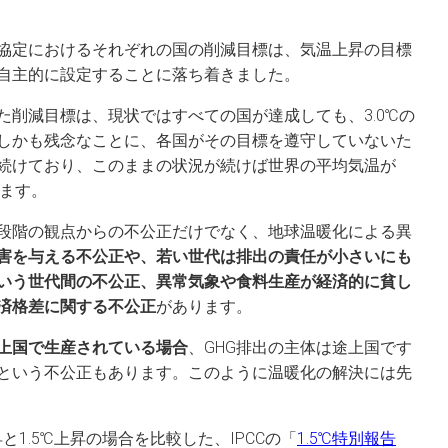
協定におけるそれぞれの国の削減目標は、気温上昇の目標
自主的に設定することに落ち着きました。
た削減目標は、現状ではすべての国が達成しても、3.0℃の
しかも残念なことに、各国がその目標を遵守していないた
を続けており、このままの状況が続けば世界の平均気温が
ります。
段階の観点からの不公正だけでなく、地球温暖化による異
害を与える不公正や、若い世代は排出の責任が小さいにも
いう世代間の不公正、異常気象や食料生産が経済的に貧し
済格差に関する不公正
があります。
上国で生産されている場合
、GHG排出の主体は途上国です
という不公正もあります。このように温暖化の解決には先
昇と1.5℃上昇の場合を比較した、IPCCの「
1.5℃特別報告