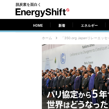
脱炭素を面白く
HOME
新着
エネルギー
EnergyShift（エ
ナ
ジ
HOME
新着
エネルギー
ー
シ
ホーム
「350.org Japanリレーエッ
フ
ト）