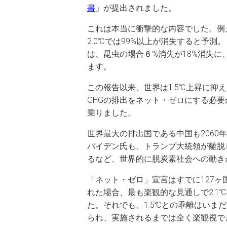
書
」が提出されました。
これは本当に衝撃的な内容でした。例え
2.0℃では99%以上が消失すると予測
は、昆虫の場合６%消失が18%消失
ます。
この報告以来、世界は1.5℃上昇に抑
GHGの排出をネット・ゼロにする必
乗りました。
世界最大の排出国である中国も206
バイデン氏も、トランプ大統領が離脱
るなど、世界的に脱炭素社会への動き
「ネット・ゼロ」宣言はすでに127ヶ
れた場合、最も楽観的な見通しで2.1
た。それでも、1.5℃との乖離はい
られ、実施されるまでは全く楽観視で