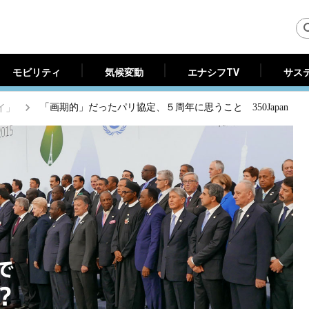
モビリティ
気候変動
エナシフTV
サス
モビリティ
気候変動
エナシフTV
サス
セイ」
「画期的」だったパリ協定、５周年に思うこと 350Japan