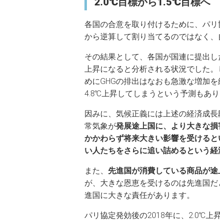
2.0℃目標から1.5℃目標へ
各国の合意を取り付けるために、パリ
から逆算して割り当てるのではなく、
その結果として、各国が国連に提出し
上昇になると分析される状況でした。
めにGHGの排出はなおも急激な増加
4.8℃上昇してしまうという予測もあ
因みに、気候正義には上述の経済成長
常気象が
発展途上国に、より大きな損
かかわらず将来大きい影響を受けると
い人たちをさらに追い詰めるという経
また、
先進国が消費している商品が途
が、大きな恩恵を受けるのは先進国だ
進国に大きな責任があります。
パリ協定発効後の2018年に、2.0℃上