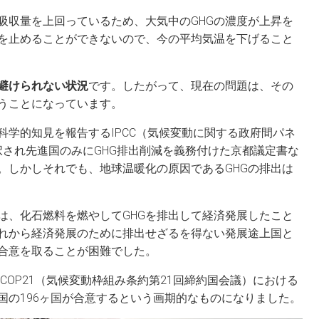
吸収量を上回っているため、大気中のGHGの濃度が上昇を
出を止めることができないので、今の平均気温を下げること
避けられない状況
です。したがって、現在の問題は、その
うことになっています。
科学的知見を報告するIPCC（気候変動に関する政府間パネ
採択され先進国のみにGHG排出削減を義務付けた京都議定書な
。しかしそれでも、地球温暖化の原因であるGHGの排出は
は、化石燃料を燃やしてGHGを排出して経済発展したこと
れから経済発展のために排出せざるを得ない発展途上国と
合意を取ることが困難でした。
COP21（気候変動枠組み条約第21回締約国会議）における
国の196ヶ国が合意するという画期的なものになりました。