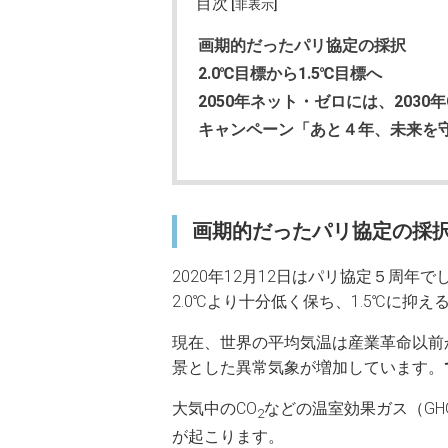
目次
[非表示]
画期的だったパリ協定の採択
2.0℃目標から1.5℃目標へ
2050年ネット・ゼロには、2030
キャンペーン「あと４年、未来を
画期的だったパリ協定の採
2020年12月12日はパリ協定５周
2.0℃より十分低く保ち、1.5℃に抑
現在、世界の平均気温は産業革命以前
景とした異常気象が増加しています。
大気中のCO
などの温室効果ガス（G
2
が起こります。