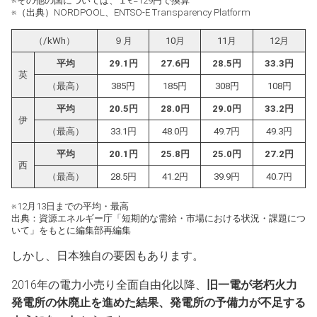
※その他の国については、１€=129円で換算
※（出典）NORDPOOL、ENTSO-E Transparency Platform
（/kWh）
９月
10月
11月
12月
平均
29.1円
27.6円
28.5円
33.3円
英
（最高）
385円
185円
308円
108円
平均
20.5円
28.0円
29.0円
33.2円
伊
（最高）
33.1円
48.0円
49.7円
49.3円
平均
20.1円
25.8円
25.0円
27.2円
西
（最高）
28.5円
41.2円
39.9円
40.7円
※12月13日までの平均・最高
出典：資源エネルギー庁「短期的な需給・市場における状況・課題につ
いて」をもとに編集部再編集
しかし、日本独自の要因もあります。
2016年の電力小売り全面自由化以降、
旧一電が老朽火力
発電所の休廃止を進めた結果、発電所の予備力が不足する