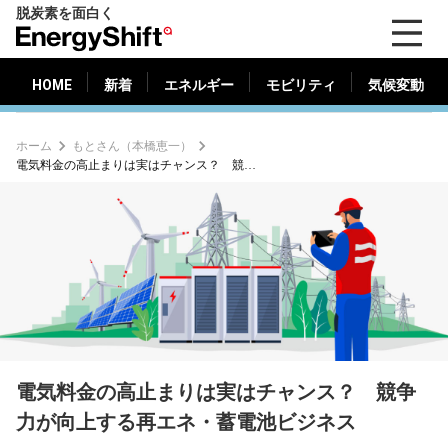
脱炭素を面白く
HOME
新着
エネルギー
モビリティ
気候変動
EnergyShift（エ
ナ
ジ
HOME
新着
エネルギー
モビリティ
気候変動
ー
シ
ホーム
もとさん（本橋恵一）
フ
電気料金の高止まりは実はチャンス？ 競争力が向上する再エネ・蓄電池ビジネス
ト）
電気料金の高止まりは実はチャンス？ 競争
力が向上する再エネ・蓄電池ビジネス