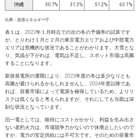
沖縄
30.7%
31.3%
51.2%
63.1%
出典：資源エネルギー庁
表１は、2022年１月時点での次の冬の予備率の試算です
が、とりわけ１月と２月の東京電力エリアおよび中部電力
エリアは危機的な状況であることがわかります。大雪とな
り、気温が下がれば、電気は不足し、スポット市場は高騰
することになります。
新規発電所の運開により、2023年度の冬は多少なりとも
高騰が避けられるかもしれませんし、2024年度以降であ
れば、容量市場によって電源を確保しているため、よりリ
スクは低くなると考えられますが、それにしても当面は深
刻な状況となっています。
旧一電としては、維持にコストがかかり、利益を生み出さ
ない老朽火力は、市場競争力がないので休廃止したいので
すが、電力の安定供給には不可欠です。そのための容量市