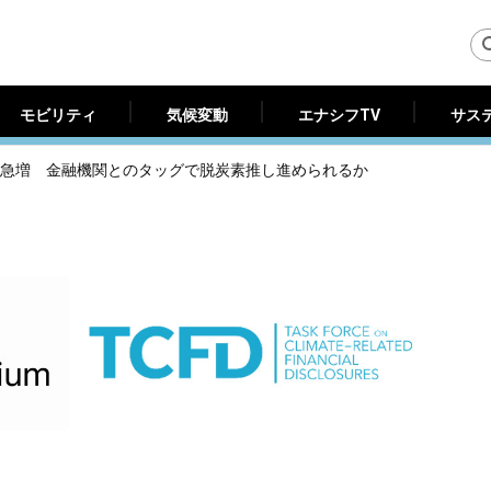
モビリティ
気候変動
エナシフTV
サス
モビリティ
気候変動
エナシフTV
サス
業は急増 金融機関とのタッグで脱炭素推し進められるか