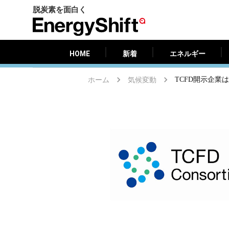
脱炭素を面白く
HOME
新着
エネルギー
EnergyShift（エ
ナ
ジ
HOME
新着
エネルギー
ー
シ
ホーム
気候変動
TCFD開示企
フ
ト）