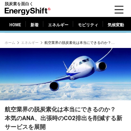
脱炭素を面白く
HOME
新着
エネルギー
モビリティ
気候変動
EnergyShift（エ
ナ
ジ
HOME
新着
エネルギー
モビリティ
気候変動
ー
シ
ホーム
エネルギー
航空業界の脱炭素化は本当にできるのか？ 本気のANA、出張時のCO2排出を削減する新サービスを展開
フ
ト）
航空業界の脱炭素化は本当にできるのか？
本気のANA、出張時のCO2排出を削減する新
サービスを展開