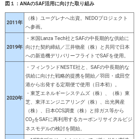
図１：ANAのSAF活用に向けた取り組み
（株）ユーグレナへ出資。NEDOプロジェクト
2011
年
へ参画。
・米国Lanza Tech社とSAFの中長期的な供給に
2019
年
向けた契約締結／三井物産（株）と共同で日本
への新造機デリバリーフライトでSAFを使用。
・フィンランドNESTE社と、SAFの中長期的な
供給に向けた戦略的提携を開始／羽田・成田空
港から出発する定期便で使用（日本初）。
・東芝エネルギーシステムズ（株）、（株）東
2020
年
芝、東洋エンジニアリング（株）、出光興産
（株）、日本CCS調査（株）と排ガス等から
CO
をSAFに再利用するカーボンリサイクルビジ
2
ネスモデルの検討を開始。