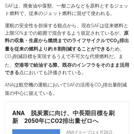
SAFは、廃食油や藻類、一般ごみなどを原料とするジェッ
ト燃料で、従来のジェット燃料に混ぜて使われる。
運航の安全性を担保する観点から、現在SAFは従来燃料と
上限50%までの範囲で混合するよう規定されているが、
原
料の収集・生産から燃焼までのライフサイクルで
CO
排出
2
量を従来の燃料より約８割削減することができる
ため、
CO
削減目標を実現するうえで不可欠な代替燃料だ。ま
2
た、
空港等で給油する際、既存のインフラをそのまま活用
できる
点においても評価されている。
ANAは航空機の運航においてSAFの活用をCO
排出量削減
2
策の中心に据えている。