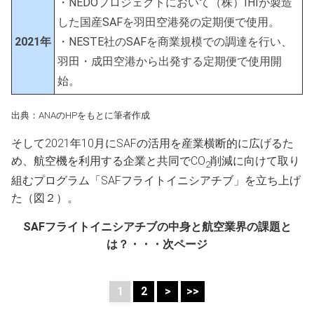
・NEDOプロジェクトにおいて（株）IHIが製造
した国産SAFを羽田空港発の定期便で使用。
2021
年
・NESTE社のSAFを商業規模での調達を行い、
羽田・成田空港から出発する定期便で使用開
始。
出典：ANAのHPをもとに筆者作成
そして2021年10月にSAFの活用を産業横断的に広げるた
め、航空機を利用する企業と共同でCO
削減に向けて取り
2
組むプログラム「SAFフライトイニシアチブ」を立ち上げ
た（図２）。
SAF
フライトイニシアチブの中身と航空業界の課題と
は？・・・次ページ
1
2
>
>>