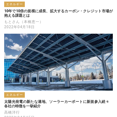
エネルギー
10年で10倍の規模に成長、拡大するカーボン・クレジット市場が
抱える課題とは
もとさん（本橋恵一）
2022年04月18日
エネルギー
太陽光発電の新たな適地、ソーラーカーポートに新規参入続々　
各社の特徴を一挙紹介
高橋洋行