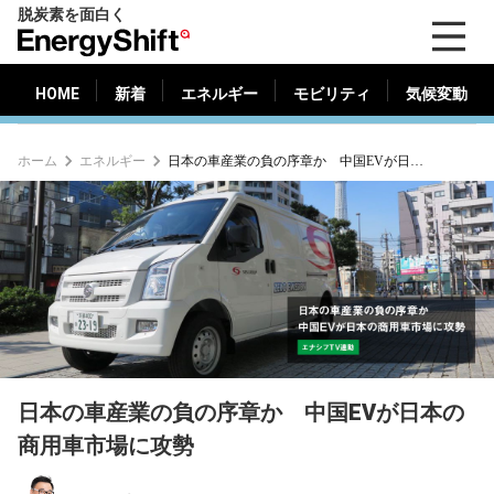
脱炭素を面白く
HOME
新着
エネルギー
モビリティ
気候変動
EnergyShift（エ
ナ
ジ
HOME
新着
エネルギー
モビリティ
気候変動
ー
シ
ホーム
エネルギー
日本の車産業の負の序章か 中国EVが日本の商用車市場に攻勢
フ
ト）
日本の車産業の負の序章か 中国EVが日本の
商用車市場に攻勢