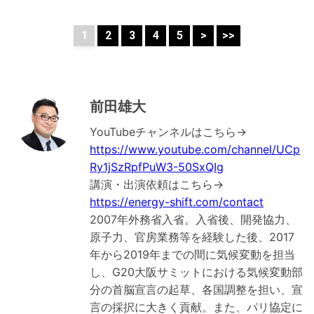
1
2
3
4
5
>
>>
前田雄大
YouTubeチャンネルはこちら→
https://www.youtube.com/channel/UCp
Ry1jSzRpfPuW3-50SxQIg
講演・出演依頼はこちら→
https://energy-shift.com/contact
2007年外務省入省。入省後、開発協力、
原子力、官房業務等を経験した後、2017
年から2019年までの間に気候変動を担当
し、G20大阪サミットにおける気候変動部
分の首脳宣言の起草、各国調整を担い、宣
言の採択に大きく貢献。また、パリ協定に