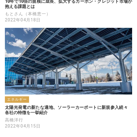
10年で10倍の規模に成長、拡大するカーボン・クレジット市場が
抱える課題とは
もとさん（本橋恵一）
2022年04月18日
エネルギー
太陽光発電の新たな適地、ソーラーカーポートに新規参入続々　
各社の特徴を一挙紹介
高橋洋行
2022年04月15日