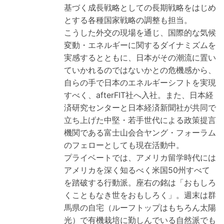
基づく成長戦略としての長期戦略をはじめ
とする各種国家戦略の調整も担当。
こうした外交の現場を通じ、国際的な気候
変動・エネルギーに関するダイナミズムを
実感するとともに、日本がその潮流に置い
ていかれるのではないかとの危機感から、
自らの手で日本のエネルギーシフトを実現
すべく、afterFIT社へ入社。また、日本経
済研究センターと日本経済新聞社が共同で
立ち上げた中堅・若手世代による政策提言
機関である富士山会合ヤング・フォーラム
のフェローとしても現在活動中。
プライベートでは、アメリカ留学時代には
アメリカを深く知るべく米国50州すべて
を踏破する行動派。座右の銘は「おもしろ
くこともなき世をおもしろく」。週末は群
馬県の自宅（ルーフトップはもちろん太陽
光）で有機栽培に勤しんでいる自然派でも