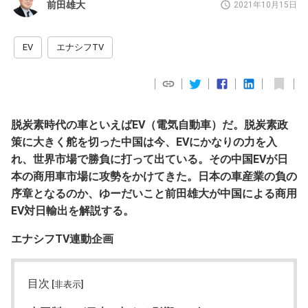
前田雄大
2021年10月15日
EV
エナシフTV
脱炭素時代の車といえばEV（電気自動車）だ。脱炭素政
策に大きく舵を切った中国は今、EVにかなりの力を入
れ、世界市場で勝負に打って出ている。その中国EVが日
本の商用車市場に攻勢をかけてきた。日本の車産業の負の
序章となるのか、ゆーだいこと前田雄大が中国による商用
EV対日輸出を解説する。
エナシフTV連動企画
目次
[非表示]