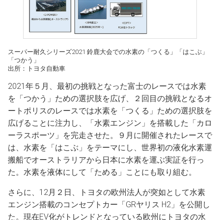
スーパー耐久シリーズ2021 鈴鹿大会での
水素の
「つくる」
「はこぶ」
「つかう」
出所：トヨタ自動車
2021年５月、最初の挑戦となった富士のレースでは水素
を「つかう」ための選択肢を広げ、２回目の挑戦となるオ
ートポリスのレースでは水素を「つくる」ための選択肢を
広げることに注力し、「水素エンジン」を搭載した「カロ
ーラスポーツ」を完走させた。９月に開催されたレースで
は、水素を「はこぶ」をテーマにし、世界初の液化水素運
搬船でオーストラリアから日本に水素を運ぶ実証を行っ
た。水素を液体にして「ためる」ことにも取り組む。
さらに、12月２日、トヨタの欧州法人が突如として水素
エンジン搭載のコンセプトカー「GRヤリス H2」を公開し
た。現在EV化がトレンドとなっている欧州にトヨタの水