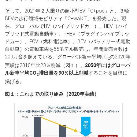
そして、2021年２人乗りの超小型EV「C+pod」と、３輪
BEVの歩行領域モビリティ「C+walk T」を発売した。現
在、グローバルでHV（ハイブリッドカー）、HEV（ハイ
ブリッド式電動自動車）、PHEV（プラグインハイブリッ
ドカー）、FCV（燃料電池車）、BEV（バッテリー式電動
自動車）の電動車両を55モデル販売し、年間販売台数は
200万台を超えている。グローバル新車平均CO
の2020年
2
実績は2010年比23％削減（図１）。
2050年にはグローバ
ル新車平均
CO
排出量を90％以上削減
することを目標に
2
掲げる。
図１：これまでの取り組み（2020年実績）