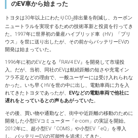
のEV車から始まった
トヨタは30年以上にわたりCO
排出量を削減し、カーボン
2
ニュートラルを実現するための技術革新と投資を行ってき
た。1997年に世界初の量産ハイブリッド車（HV）「プリ
ウス」を世に送り出したが、その前からバッテリーEVの
開発は始まっていた。
1996年に初のEVとなる『RAV4 EV』を開発して市場投
入。だが、当初、同社のEVは航続距離の短さや充電イン
フラ不足などの理由で、一般ユーザーには受け入れられな
かった。いち早くHVを世の中に出し、電動車両に力を入
れてきたトヨタであったが、
EVなどの電動車両で他社に
遅れをとっているとの声もあがっていた
。
その後、買い物や通勤など、街中や近距離の移動のために
開発した小型EVコミューター「e-com」の実証を開始。
2012年に、超小型EV「COMS」や小型EV「eQ」を導入
し、バッテリーEVの可能性を追求してきた。