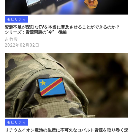
モビリティ
資源不足が深刻なEVを本当に普及させることができるのか？　　
シリーズ：資源問題の“今”　後編
吉竹豊
2022年02月02日
モビリティ
リチウムイオン電池の生産に不可欠なコバルト資源を取り巻く深