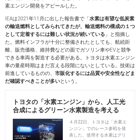
素エンジン開発をアピールした。
IEAは2021年11月に出した報告書で「
水素は有望な低炭素
の輸送燃料としてみられてきたが、輸送燃料の構成の１つ
として定着するには難しい状況が続いている
」と指摘し
た。燃料インフラが十分に整備されたとしても、航続距
離、販売価格、維持費などの面でガソリン車やEVと競争
できる車両を製造する必要がある。トヨタは水素エンジン
車の量産時期はまだ言える段階にないとしている。技術は
前進しているものの、
市販化するには品質や安全性などま
だ確認すべきことが多い
という。