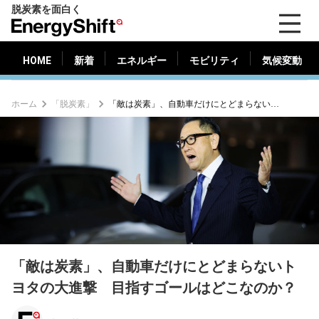
脱炭素を面白く
HOME
新着
エネルギー
モビリティ
気候変動
EnergyShift（エ
ナ
ジ
HOME
新着
エネルギー
モビリティ
気候変動
ー
シ
ホーム
「脱炭素」
「敵は炭素」、自動車だけにとどまらないトヨタの大進撃 目指すゴールはどこなのか？
フ
ト）
「敵は炭素」、自動車だけにとどまらないト
ヨタの大進撃 目指すゴールはどこなのか？