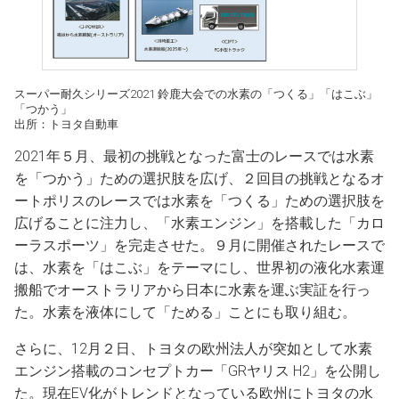
スーパー耐久シリーズ2021 鈴鹿大会での
水素の
「つくる」
「はこぶ」
「つかう」
出所：トヨタ自動車
2021年５月、最初の挑戦となった富士のレースでは水素
を「つかう」ための選択肢を広げ、２回目の挑戦となるオ
ートポリスのレースでは水素を「つくる」ための選択肢を
広げることに注力し、「水素エンジン」を搭載した「カロ
ーラスポーツ」を完走させた。９月に開催されたレースで
は、水素を「はこぶ」をテーマにし、世界初の液化水素運
搬船でオーストラリアから日本に水素を運ぶ実証を行っ
た。水素を液体にして「ためる」ことにも取り組む。
さらに、12月２日、トヨタの欧州法人が突如として水素
エンジン搭載のコンセプトカー「GRヤリス H2」を公開し
た。現在EV化がトレンドとなっている欧州にトヨタの水