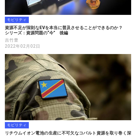
モビリティ
資源不足が深刻なEVを本当に普及させることができるのか？　　
シリーズ：資源問題の“今”　後編
吉竹豊
2022年02月02日
モビリティ
リチウムイオン電池の生産に不可欠なコバルト資源を取り巻く深