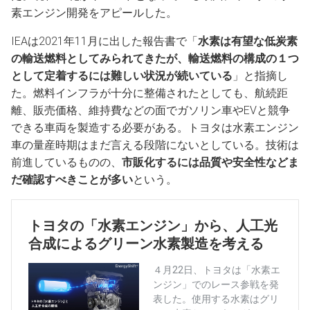
素エンジン開発をアピールした。
IEAは2021年11月に出した報告書で「
水素は有望な低炭素
の輸送燃料としてみられてきたが、輸送燃料の構成の１つ
として定着するには難しい状況が続いている
」と指摘し
た。燃料インフラが十分に整備されたとしても、航続距
離、販売価格、維持費などの面でガソリン車やEVと競争
できる車両を製造する必要がある。トヨタは水素エンジン
車の量産時期はまだ言える段階にないとしている。技術は
前進しているものの、
市販化するには品質や安全性などま
だ確認すべきことが多い
という。