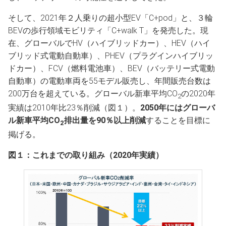
そして、2021年２人乗りの超小型EV「C+pod」と、３輪
BEVの歩行領域モビリティ「C+walk T」を発売した。現
在、グローバルでHV（ハイブリッドカー）、HEV（ハイ
ブリッド式電動自動車）、PHEV（プラグインハイブリッ
ドカー）、FCV（燃料電池車）、BEV（バッテリー式電動
自動車）の電動車両を55モデル販売し、年間販売台数は
200万台を超えている。グローバル新車平均CO
の2020年
2
実績は2010年比23％削減（図１）。
2050年にはグローバ
ル新車平均
CO
排出量を90％以上削減
することを目標に
2
掲げる。
図１：これまでの取り組み（2020年実績）