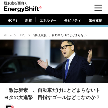
脱炭素を面白く
HOME
新着
エネルギー
モビリティ
気候変動
EnergyShift（エ
ナ
ジ
HOME
新着
エネルギー
モビリティ
気候変動
ー
シ
ホーム
「EV」
「敵は炭素」、自動車だけにとどまらないトヨタの大進撃 目指すゴールはどこなのか？
フ
ト）
「敵は炭素」、自動車だけにとどまらないト
ヨタの大進撃 目指すゴールはどこなのか？