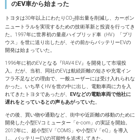
のEV車から始まった
トヨタは30年以上にわたりCO
排出量を削減し、カーボン
2
ニュートラルを実現するための技術革新と投資を行ってき
た。1997年に世界初の量産ハイブリッド車（HV）「プリ
ウス」を世に送り出したが、その前からバッテリーEVの
開発は始まっていた。
1996年に初のEVとなる『RAV4 EV』を開発して市場投
入。だが、当初、同社のEVは航続距離の短さや充電イン
フラ不足などの理由で、一般ユーザーには受け入れられな
かった。いち早くHVを世の中に出し、電動車両に力を入
れてきたトヨタであったが、
EVなどの電動車両で他社に
遅れをとっているとの声もあがっていた
。
その後、買い物や通勤など、街中や近距離の移動のために
開発した小型EVコミューター「e-com」の実証を開始。
2012年に、超小型EV「COMS」や小型EV「eQ」を導入
し、バッテリーEVの可能性を追求してきた。