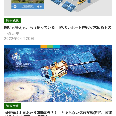
気候変動
問いも答えも、もう揃っている　IPCCレポートWG3が求めるもの
小森岳史
2022年04月20日
気候変動
損失額は１日あたり250億円？！　とまらない気候変動災害、国連