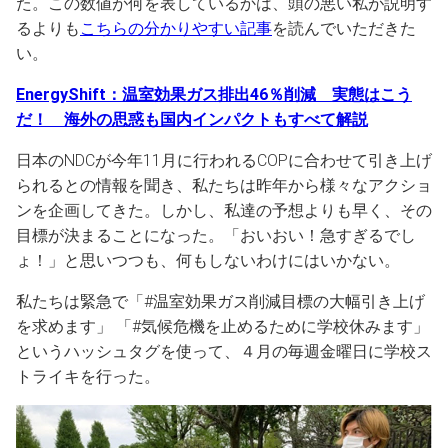
た。この数値が何を表しているかは、頭の悪い私が説明す
るよりも
こちらの分かりやすい記事
を読んでいただきた
い。
EnergyShift：温室効果ガス排出46％削減 実態はこう
だ！ 海外の思惑も国内インパクトもすべて解説
日本のNDCが今年11月に行われるCOPに合わせて引き上げ
られるとの情報を聞き、私たちは昨年から様々なアクショ
ンを企画してきた。しかし、私達の予想よりも早く、その
目標が決まることになった。「おいおい！急すぎるでし
ょ！」と思いつつも、何もしないわけにはいかない。
私たちは緊急で「#温室効果ガス削減目標の大幅引き上げ
を求めます」 「#気候危機を止めるために学校休みます」
というハッシュタグを使って、４月の毎週金曜日に学校ス
トライキを行った。