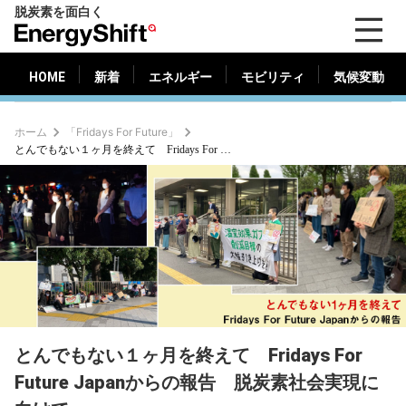
脱炭素を面白く
HOME
新着
エネルギー
モビリティ
気候変動
EnergyShift（エ
ナ
ジ
HOME
新着
エネルギー
モビリティ
気候変動
ー
シ
ホーム
「Fridays For Future」
フ
とんでもない１ヶ月を終えて Fridays For Future Japanからの報告 脱炭素社会実現に向けて
ト）
とんでもない１ヶ月を終えて Fridays For
Future Japanからの報告 脱炭素社会実現に