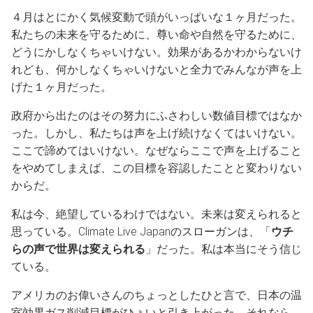
４月はとにかく気候変動で頭がいっぱいな１ヶ月だった。
私たちの未来を守るために、尊い命や自然を守るために、
どうにかしなくちゃいけない。効果があるかわからないけ
れども、何かしなくちゃいけないと全力でみんなが声を上
げた１ヶ月だった。
政府から出たのはその努力にふさわしい数値目標ではなか
った。しかし、私たちは声を上げ続けなくてはいけない。
ここで諦めてはいけない。なぜならここで声を上げること
をやめてしまえば、この目標を容認したことと変わりない
からだ。
私は今、絶望しているわけではない。未来は変えられると
思っている。Climate Live Japanのスローガンは、「
ウチ
らの声で世界は変えられる
」だった。私は本当にそう信じ
ている。
アメリカのお偉いさんのちょっとしたひと言で、日本の温
室効果ガス削減目標がひょいと引き上がった。それなら