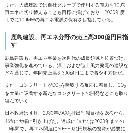
また、大成建設では自社グループで使用する電力を100%
再エネに切り替えることも目標に掲げており、2030年度
までに100MWの再エネ電源の保有を目指している。
鹿島建設、再エネ分野の売上高300億円目指
す
鹿島建設も、再エネ事業を次世代の成長領域と位置づけ、
事業強化を進めている。洋上および陸上風力発電の建設な
どを通じて、年間売上高を300億円にまで増やす方針だ。
また、コンクリートがCO
を吸収する反応に着目し、CO
2
2
を大量に吸着する新たなコンクリートの開発などにも取り
組んでいく。
日本政府は４月、2030年のCO
排出削減目標を26%から、
2
46%に大幅に引き上げた。達成に向けては2030年までの
10年間で、再エネ関連に50〜80兆円規模の投資が必要に