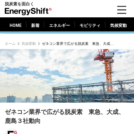
脱炭素を面白く
HOME
新着
エネルギー
モビリティ
気候変動
EnergyShift（エ
ナ
ジ
HOME
新着
エネルギー
モビリティ
気候変動
ー
シ
ホーム
気候変動
ゼネコン業界で広がる脱炭素 東急、大成、鹿島３社動向
フ
ト）
ゼネコン業界で広がる脱炭素 東急、大成、
鹿島３社動向